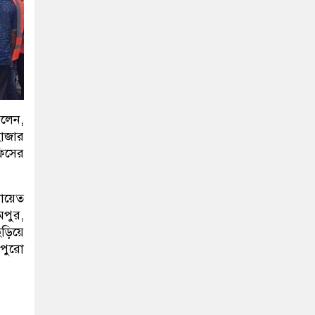
লেন,
াজার
ফিসের
ায়েত
মপুর,
ছড়িয়ে
 পুরো