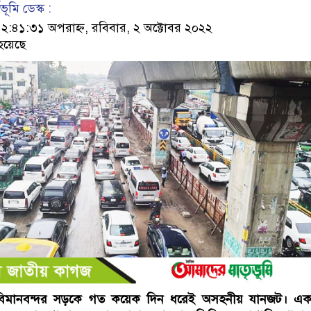
ূমি ডেস্ক :
৪১:৩১ অপরাহ্ন, রবিবার, ২ অক্টোবর ২০২২
হয়েছে
া-বিমানবন্দর সড়কে গত কয়েক দিন ধরেই অসহনীয় যানজট। এক