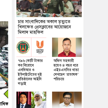
চার সাংবাদিকের অকাল মৃত্যুতে
খিলক্ষেত প্রেসক্লাবের আয়োজনে
মিলাদ মাহফিল
৭৯৬ কোটি টাকার
অফিস সহকারী
কর বিরোধে
হয়েও ৪ বছর ধরে
এনবিআর ও
এইচএসসির খাতা
ইউনাইটেডের দুই
দেখছেন ‘প্রভাষক’
প্রতিষ্ঠানের আইনি
পরিচয়ে
লড়াই
াধিক