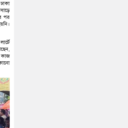
 ঢাকা
 সাড়ে
ার পর
হয়নি।
ার্টে
ছেন,
র কাজ
 কোনো