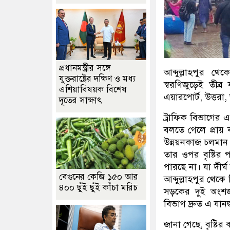
প্রধানমন্ত্রীর সঙ্গে
আব্দুল্লাহপুর থে
যুক্তরাষ্ট্রের দক্ষিণ ও মধ্য
স্বরণিজুড়েই তীব্
এশিয়াবিষয়ক বিশেষ
এয়ারপোর্ট, উত্তরা,
দূতের সাক্ষাৎ
ট্রাফিক বিভাগের এ
বলতে গেলে প্রা
উন্নয়নকাজ চলমান
তার ওপর বৃষ্টির 
পারছে না। যা দীর্
বেগুনের কেজি ১৫০ আর
আব্দুল্লাহপুর থেকে
৪০০ ছুঁই ছুঁই কাঁচা মরিচ
সড়কের দুই অংশজু
বিভাগ দ্রুত এ যা
জানা গেছে, বৃষ্ট