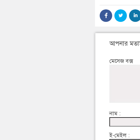
আপনার মতা
মেসেজ বক্স
নাম :
ই-মেইল :