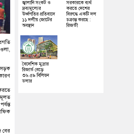
জ্বালানি সংকট ও
সরকারকে ব্যর্থ
দ্রব্যমূল্যের
করতে দেশের
ঊর্ধ্বগতির প্রতিবাদে
বিরুদ্ধে একটি দল
১১ দলীয় জোটের
চক্রান্ত করছে :
অবস্থান
রিজভী
্রগতি
াওলা,
বৈদেশিক মুদ্রার
র সড়ক
রিজার্ভ বেড়ে
৩৬.৫৯ বিলিয়ন
কারণ
ডলার
 করতে
 মূলত
্যন্ত
রাফিক
ে বের