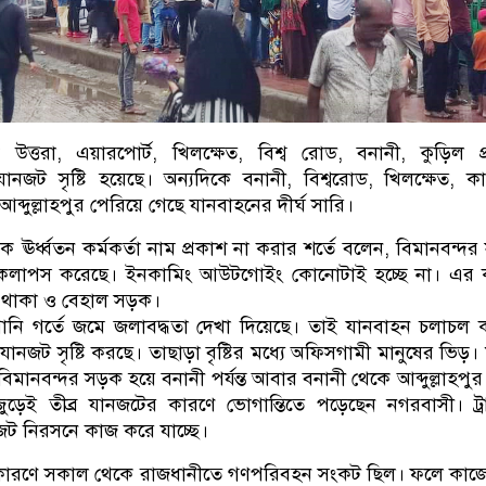
কে উত্তরা, এয়ারপোর্ট, খিলক্ষেত, বিশ্ব রোড, বনানী, কুড়িল প
র যানজট সৃষ্টি হয়েছে। অন্যদিকে বনানী, বিশ্বরোড, খিলক্ষেত, ক
 আব্দুল্লাহপুর পেরিয়ে গেছে যানবাহনের দীর্ঘ সারি।
ক ঊর্ধ্বতন কর্মকর্তা নাম প্রকাশ না করার শর্তে বলেন, বিমানবন্দ
য় কলাপস করেছে। ইনকামিং আউটগোইং কোনোটাই হচ্ছে না। এর 
 থাকা ও বেহাল সড়ক।
পানি গর্তে জমে জলাবদ্ধতা দেখা দিয়েছে। তাই যানবাহন চলাচল
ঘ যানজট সৃষ্টি করছে। তাছাড়া বৃষ্টির মধ্যে অফিসগামী মানুষের ভিড়।
 বিমানবন্দর সড়ক হয়ে বনানী পর্যন্ত আবার বনানী থেকে আব্দুল্লাহপুর পর
ড়েই তীব্র যানজটের কারণে ভোগান্তিতে পড়েছেন নগরবাসী। ট্
নজট নিরসনে কাজ করে যাচ্ছে।
ির কারণে সকাল থেকে রাজধানীতে গণপরিবহন সংকট ছিল। ফলে কাজ