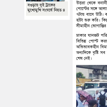
উত্তরা থেকে বনা
বগুড়ায় দুই ট্রাকের
পোস্টের সঙ্গে আল
মুখোমুখি সংঘর্ষে নিহত ৪
৭টায় বাসে উঠি। ব
হাঁটা শুরু করি। ক
সীমাহীন ভোগান্তি
ঢাকার যানজট পরিস
বিভিন্ন পোস্ট 
অভিভাবকহীন বিমান
অন্যদিকে বৃষ্টি 
শেষ নেই।