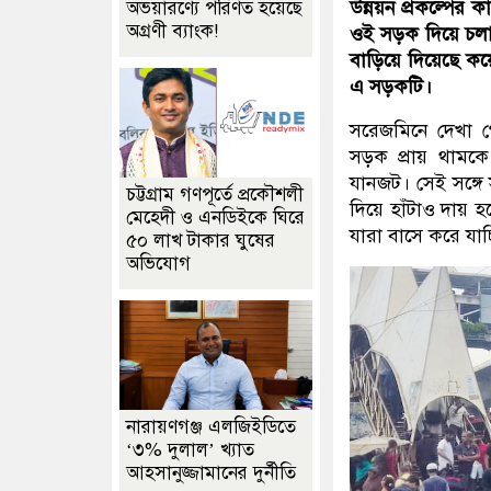
উন্নয়ন প্রকল্পের 
অভয়ারণ্যে পরিণত হয়েছে
অগ্রণী ব্যাংক!
ওই সড়ক দিয়ে চলা
বাড়িয়ে দিয়েছে কয়ে
এ সড়কটি।
সরেজমিনে দেখা গে
সড়ক প্রায় থামক
যানজট। সেই সঙ্গ
চট্টগ্রাম গণপূর্তে প্রকৌশলী
দিয়ে হাঁটাও দায় 
মেহেদী ও এনডিইকে ঘিরে
যারা বাসে করে যাচ
৫০ লাখ টাকার ঘুষের
অভিযোগ
নারায়ণগঞ্জ এলজিইডিতে
‘৩% দুলাল’ খ্যাত
আহসানুজ্জামানের দুর্নীতি