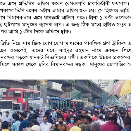
নীতে এসে প্রতিদিন অফিস করেন বেসরকারি চাকরিজীবী ফয়সাল।
াপকালে তিনি বলেন, ৯টায় আমার অফিস শুরু হয়। সে হিসেবে আমি
াস বিমানবন্দরে এসে যানজটে আটকা পড়ে। টানা ১ ঘণ্টা অপেক্ষ
িন্তু ফুটপাথে মানুষের ব্যাপক চাপ। এ জন্য ঠিক মতো হাঁটাও সম্ভব 
র পর আমি ১০টার দিকে অফিসে ঢুকি।
্থিতি নিয়ে সামাজিক যোগাযোগ মাধ্যমের পাবলিক গ্রুপ ট্রাফিক এল
করছেন অনেকেই। এদের মধ্যে সাইদুর রহমান নামে একজন লিখে
বন্দর সড়কে যানজট নিত্যদিনের সঙ্গী। একদিকে উন্নয়ন প্রকল্পে
সব মিলে সকাল থেকে স্থবির বিমানবন্দর সড়ক। মানুষের ভোগান্তির