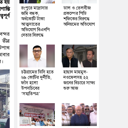
তে হয়
রংপুরে মাদ্রাসার
ডাল ও তেলবীজ
ান্তি
জমি বন্ধক,
প্রকল্পের পিডি
পূর্ণ
অর্ধকোটি টাকা
শফিকের বিরুদ্ধে
আত্মসাতের
অনিয়মের অভিযোগ
অভিযোগ বিএনপি
বন্দর
নেতার বিরুদ্ধে
ীব্র
ুটপাথ
 আবার
ন।
চট্টগ্রামের ডিসি হতে
হাছান মাহমুদ-
৬৯ কোটির দুর্নীতি,
নওফেলসহ ২২
ফাঁস হলো
জনের বিচারে সাক্ষ্য
উপসচিবের
শুরু আজ
‘সম্মতিপত্র’