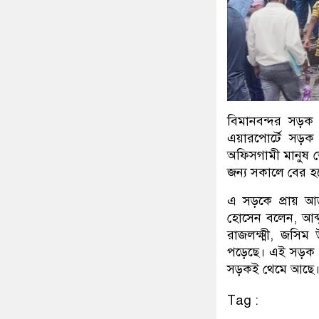
বিমানবন্দর সড়ক
এয়ারপোর্টে সড়
অফিসগামী মানুষ ভ
জন্য সকালে বের 
এ সড়কে প্রায় আ
হোসেন বলেন, আব্দ
রাজলক্ষ্মী, জসিম
পড়েছে। এই সড়ক পা
সড়কই থেমে আছে
Tag :