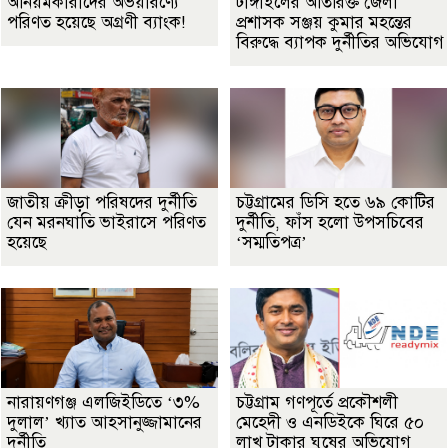
অনিয়মকারীদের অভয়ারণ্যে
টাঙ্গাইলের অতিরিক্ত জেলা
পরিণত হয়েছে অগ্রণী ব্যাংক!
প্রশাসক সঞ্জয় কুমার মহন্তের
বিরুদ্ধে ব্যাপক দুর্নীতির অভিযোগ
জাতীয় ক্রীড়া পরিষদের দুর্নীতি
চট্টগ্রামের ডিসি হতে ৬৯ কোটির
যেন মরনঘাতি ভাইরাসে পরিণত
দুর্নীতি, ফাঁস হলো উপসচিবের
হয়েছে
‘সম্মতিপত্র’
নারায়ণগঞ্জ এলজিইডিতে ‘৩%
চট্টগ্রাম গণপূর্তে প্রকৌশলী
দুলাল’ খ্যাত আহসানুজ্জামানের
মেহেদী ও এনডিইকে ঘিরে ৫০
দুর্নীতি
লাখ টাকার ঘুষের অভিযোগ