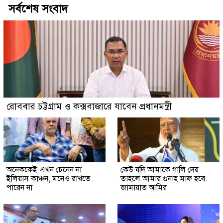
সর্বশেষ সংবাদ
রোববার চট্টগ্রাম ও কক্সবাজারে যাবেন প্রধানমন্ত্রী
অনেককেই এখন চেনেন না
কেউ যদি আমাকে গালি দেয়
ইলিয়াস কাঞ্চন, মনেও রাখতে
তাহলে আমার গুনাহ মাফ হবে:
পারেন না
জামায়াত আমির