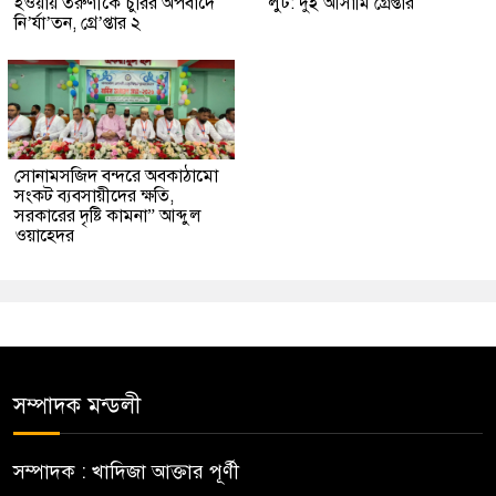
হওয়ায় তরুণীকে চুরির অপবাদে
লুট: দুই আসামি গ্রেপ্তার
নি’র্যা’তন, গ্রে’প্তার ২
সোনামসজিদ বন্দরে অবকাঠামো
সংকট ব্যবসায়ীদের ক্ষতি,
সরকারের দৃষ্টি কামনা” আব্দুল
ওয়াহেদর
সম্পাদক মন্ডলী
সম্পাদক : খাদিজা আক্তার পূর্ণী