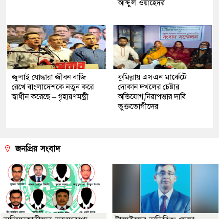
আব্দুল ওয়াহেদর
জুলাই যোদ্ধারা জীবন বাজি
কুমিল্লায় এসএন মার্কেটে
রেখে বাংলাদেশকে নতুন করে
দোকান দখলের চেষ্টার
স্বাধীন করেছে – গৃহায়ণমন্ত্রী
অভিযোগ,নিরাপত্তার দাবি
ভুক্তভোগীদের
জনপ্রিয় সংবাদ