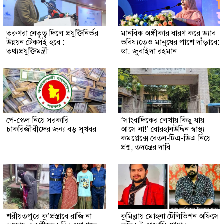
তরুণরা নেতৃত্ব দিলে প্রযুক্তিনির্ভর
মানবিক অঙ্গীকার ধারণ করে ড্যাব
উন্নয়ন টেকসই হবে :
ভবিষ্যতেও মানুষের পাশে দাঁড়াবে:
তথ্যপ্রযুক্তিমন্ত্রী
ডা. জুবাইদা রহমান
পে-স্কেল নিয়ে সরকারি
‘সাংবাদিকের লেখায় কিছু যায়
চাকরিজীবীদের জন্য বড় সুখবর
আসে না!’ বোরহানউদ্দিন স্বাস্থ্য
কমপ্লেক্সে বেতন-টিএ-ডিএ নিয়ে
প্রশ্ন, তদন্তের দাবি
শরীয়তপুরে কু’প্রস্তাবে রাজি না
কুমিল্লায় মোহনা টেলিভিশন অফিসে