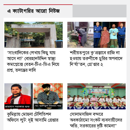
এ ক্যাটাগরির আরো নিউজ
‘সাংবাদিকের লেখায় কিছু যায়
শরীয়তপুরে কু’প্রস্তাবে রাজি না
আসে না!’ বোরহানউদ্দিন স্বাস্থ্য
হওয়ায় তরুণীকে চুরির অপবাদে
কমপ্লেক্সে বেতন-টিএ-ডিএ নিয়ে
নি’র্যা’তন, গ্রে’প্তার ২
প্রশ্ন, তদন্তের দাবি
কুমিল্লায় মোহনা টেলিভিশন
সোনামসজিদ বন্দরে
অফিসে লুট: দুই আসামি গ্রেপ্তার
অবকাঠামো সংকট ব্যবসায়ীদের
ক্ষতি, সরকারের দৃষ্টি কামনা”