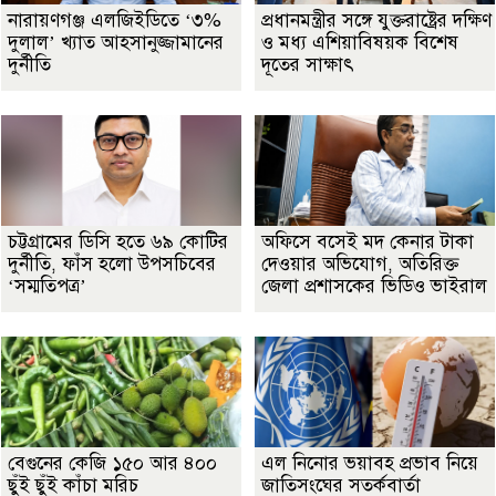
নারায়ণগঞ্জ এলজিইডিতে ‘৩%
প্রধানমন্ত্রীর সঙ্গে যুক্তরাষ্ট্রের দক্ষিণ
দুলাল’ খ্যাত আহসানুজ্জামানের
ও মধ্য এশিয়াবিষয়ক বিশেষ
দুর্নীতি
দূতের সাক্ষাৎ
চট্টগ্রামের ডিসি হতে ৬৯ কোটির
অফিসে বসেই মদ কেনার টাকা
দুর্নীতি, ফাঁস হলো উপসচিবের
দেওয়ার অভিযোগ, অতিরিক্ত
‘সম্মতিপত্র’
জেলা প্রশাসকের ভিডিও ভাইরাল
বেগুনের কেজি ১৫০ আর ৪০০
এল নিনোর ভয়াবহ প্রভাব নিয়ে
ছুঁই ছুঁই কাঁচা মরিচ
জাতিসংঘের সতর্কবার্তা