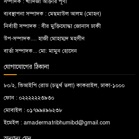
সম্পাদক : খাদিজা আক্তার পূর্ণী
ব্যবস্থাপনা সম্পাদক : মেছমাউল আলম (মোহন)
নির্বাহী সম্পাদক : বীর মুক্তিযোদ্ধা জোনাস ঢাকী
উপ-সম্পাদক.... হাজী মোহাম্মদ মহসীন
বার্তা সম্পাদক... মো: মামুন হোসেন
যোগাযোগের ঠিকানা
৮০/২, ভিআইপি রোড (চতুর্থ তলা) কাকরাইল, ঢাকা-১০০০
ফোন : ০২২২২২২৩৯৩০
মোবাইল : ০১৭৯৯৪৯৬২৩৮
ইমেইল :
amadermatribhumibd@gmail.com
অন্যান্য মেনু