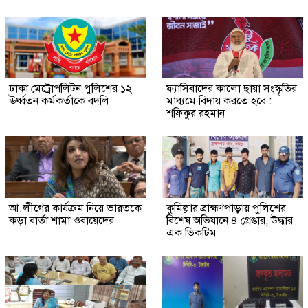
ঢাকা মেট্রোপলিটন পুলিশের ১২
ফ্যাসিবাদের কালো ছায়া সংস্কৃতির
ঊর্ধ্বতন কর্মকর্তাকে বদলি
মাধ্যমে বিদায় করতে হবে :
শফিকুর রহমান
আ.লীগের কার্যক্রম নিয়ে ভারতকে
কুমিল্লার ব্রাহ্মণপাড়ায় পুলিশের
কড়া বার্তা শামা ওবায়েদের
বিশেষ অভিযানে ৪ গ্রেপ্তার, উদ্ধার
এক ভিকটিম