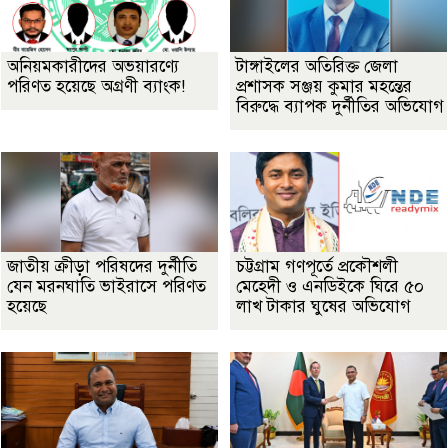
অনিয়মকারীদের অভয়ারণ্যে
টাঙ্গাইলের অতিরিক্ত জেলা
পরিণত হয়েছে অগ্রণী ব্যাংক!
প্রশাসক সঞ্জয় কুমার মহন্তের
বিরুদ্ধে ব্যাপক দুর্নীতির অভিযোগ
জাতীয় ক্রীড়া পরিষদের দুর্নীতি
চট্টগ্রাম গণপূর্তে প্রকৌশলী
যেন মরনঘাতি ভাইরাসে পরিণত
মেহেদী ও এনডিইকে ঘিরে ৫০
হয়েছে
লাখ টাকার ঘুষের অভিযোগ