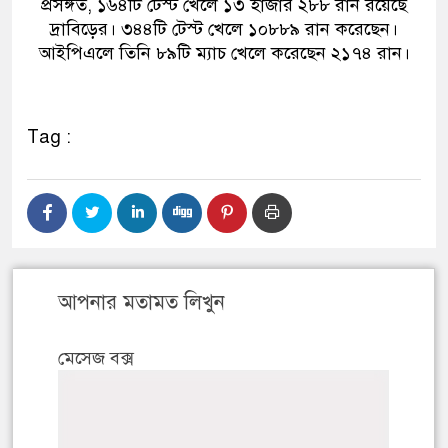
প্রসঙ্গত, ১৬৪টি টেস্ট খেলে ১৩ হাজার ২৮৮ রান রয়েছে
দ্রাবিড়ের। ৩৪৪টি টেস্ট খেলে ১০৮৮৯ রান করেছেন।
আইপিএলে তিনি ৮৯টি ম্যাচ খেলে করেছেন ২১৭৪ রান।
Tag :
আপনার মতামত লিখুন
মেসেজ বক্স