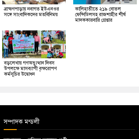
ব্রাহ্মণপাড়ায় নবাগত ইউএনওর
কালিহাতীতে ২১৯ বোতল
সঙ্গে সাংবাদিকদের মতবিনিময়
ফেন্সিডিলসহ রাজশাহীর শীর্ষ
মাদককারবারি গ্রেপ্তার
বড়লেখায় গণঅভ্যুত্থান দিবস
উপলক্ষে মাসব্যাপী বৃক্ষরোপণ
কর্মসূচির উদ্বোধন
সম্পাদক মন্ডলী