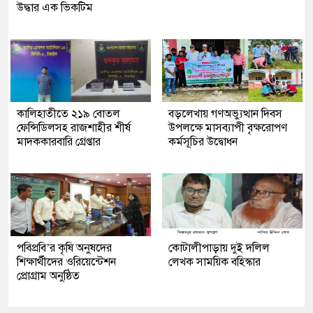
উদ্ধার এক ভিকটিম
কালিহাতীতে ২১৯ বোতল
বড়লেখায় গণঅভ্যুত্থান দিবস
ফেন্সিডিলসহ রাজশাহীর শীর্ষ
উপলক্ষে মাসব্যাপী বৃক্ষরোপণ
মাদককারবারি গ্রেপ্তার
কর্মসূচির উদ্বোধন
পবিপ্রবি’র কৃষি অনুষদের
কোটালীপাড়ায় দুই দলিল
শিক্ষার্থীদের ওরিয়েন্টেশন
লেখক সাময়িক বহিস্কার
প্রোগ্রাম অনুষ্ঠিত