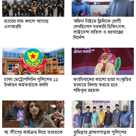
র‍্যাবের নাম বদলে আসছে
অফিস টাইমে ক্লিনিকে রোগী
এসআরবি
দেখছিলেন সরকারি চিকিৎসক,
লাইসেন্স বাতিল ও বরখাস্তের
নির্দেশ
ঢাকা মেট্রোপলিটন পুলিশের ১২
ফ্যাসিবাদের কালো ছায়া সংস্কৃতির
ঊর্ধ্বতন কর্মকর্তাকে বদলি
মাধ্যমে বিদায় করতে হবে :
শফিকুর রহমান
আ.লীগের কার্যক্রম নিয়ে ভারতকে
কুমিল্লার ব্রাহ্মণপাড়ায় পুলিশের