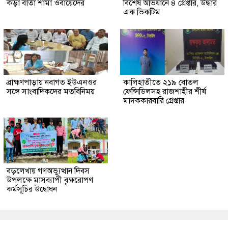
কড়া বার্তা শামা ওবায়েদের
বিশেষ অভিযানে ৪ গ্রেপ্তার, উদ্ধার
এক ভিকটিম
ব্রাহ্মণপাড়ায় নবাগত ইউএনওর
কালিহাতীতে ২১৯ বোতল
সঙ্গে সাংবাদিকদের মতবিনিময়
ফেন্সিডিলসহ রাজশাহীর শীর্ষ
মাদককারবারি গ্রেপ্তার
বড়লেখায় গণঅভ্যুত্থান দিবস
উপলক্ষে মাসব্যাপী বৃক্ষরোপণ
কর্মসূচির উদ্বোধন