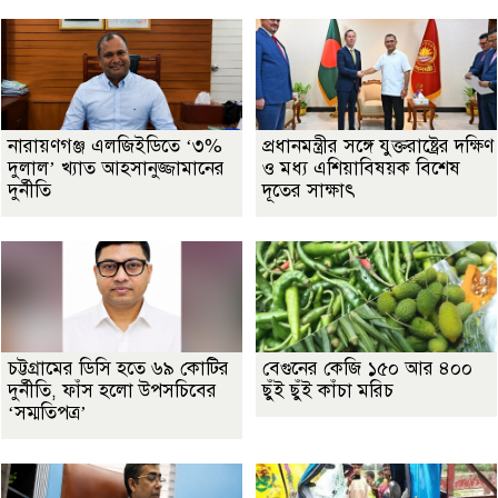
নারায়ণগঞ্জ এলজিইডিতে ‘৩%
প্রধানমন্ত্রীর সঙ্গে যুক্তরাষ্ট্রের দক্ষিণ
দুলাল’ খ্যাত আহসানুজ্জামানের
ও মধ্য এশিয়াবিষয়ক বিশেষ
দুর্নীতি
দূতের সাক্ষাৎ
চট্টগ্রামের ডিসি হতে ৬৯ কোটির
বেগুনের কেজি ১৫০ আর ৪০০
দুর্নীতি, ফাঁস হলো উপসচিবের
ছুঁই ছুঁই কাঁচা মরিচ
‘সম্মতিপত্র’