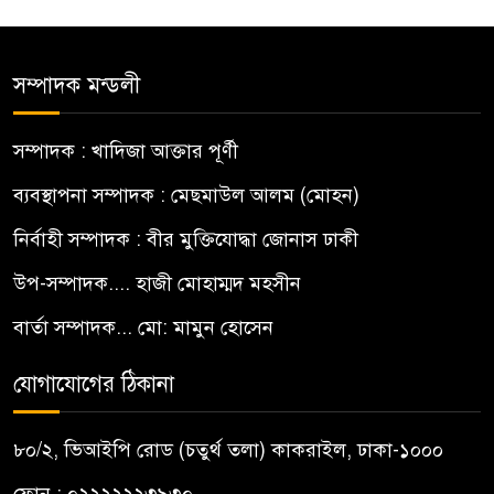
সম্পাদক মন্ডলী
সম্পাদক : খাদিজা আক্তার পূর্ণী
ব্যবস্থাপনা সম্পাদক : মেছমাউল আলম (মোহন)
নির্বাহী সম্পাদক : বীর মুক্তিযোদ্ধা জোনাস ঢাকী
উপ-সম্পাদক.... হাজী মোহাম্মদ মহসীন
বার্তা সম্পাদক... মো: মামুন হোসেন
যোগাযোগের ঠিকানা
৮০/২, ভিআইপি রোড (চতুর্থ তলা) কাকরাইল, ঢাকা-১০০০