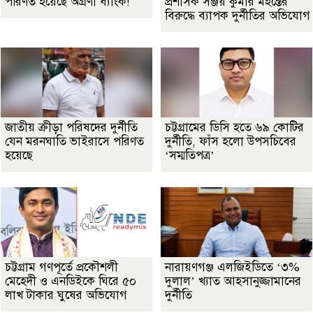
পরিণত হয়েছে অগ্রণী ব্যাংক!
প্রশাসক সঞ্জয় কুমার মহন্তের
বিরুদ্ধে ব্যাপক দুর্নীতির অভিযোগ
জাতীয় ক্রীড়া পরিষদের দুর্নীতি
চট্টগ্রামের ডিসি হতে ৬৯ কোটির
যেন মরনঘাতি ভাইরাসে পরিণত
দুর্নীতি, ফাঁস হলো উপসচিবের
হয়েছে
‘সম্মতিপত্র’
চট্টগ্রাম গণপূর্তে প্রকৌশলী
নারায়ণগঞ্জ এলজিইডিতে ‘৩%
মেহেদী ও এনডিইকে ঘিরে ৫০
দুলাল’ খ্যাত আহসানুজ্জামানের
লাখ টাকার ঘুষের অভিযোগ
দুর্নীতি