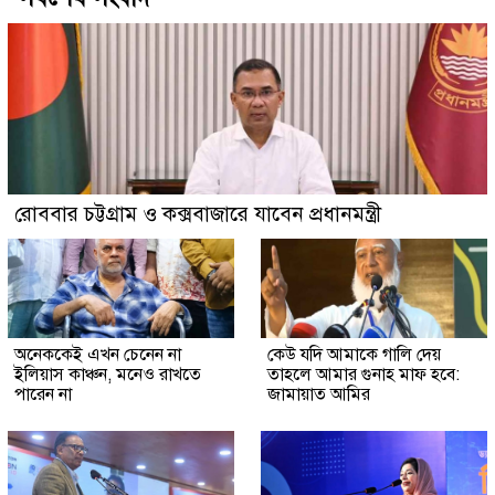
রোববার চট্টগ্রাম ও কক্সবাজারে যাবেন প্রধানমন্ত্রী
অনেককেই এখন চেনেন না
কেউ যদি আমাকে গালি দেয়
ইলিয়াস কাঞ্চন, মনেও রাখতে
তাহলে আমার গুনাহ মাফ হবে:
পারেন না
জামায়াত আমির