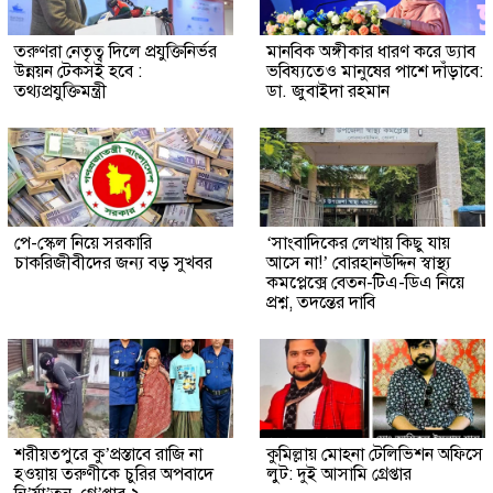
তরুণরা নেতৃত্ব দিলে প্রযুক্তিনির্ভর
মানবিক অঙ্গীকার ধারণ করে ড্যাব
উন্নয়ন টেকসই হবে :
ভবিষ্যতেও মানুষের পাশে দাঁড়াবে:
তথ্যপ্রযুক্তিমন্ত্রী
ডা. জুবাইদা রহমান
পে-স্কেল নিয়ে সরকারি
‘সাংবাদিকের লেখায় কিছু যায়
চাকরিজীবীদের জন্য বড় সুখবর
আসে না!’ বোরহানউদ্দিন স্বাস্থ্য
কমপ্লেক্সে বেতন-টিএ-ডিএ নিয়ে
প্রশ্ন, তদন্তের দাবি
শরীয়তপুরে কু’প্রস্তাবে রাজি না
কুমিল্লায় মোহনা টেলিভিশন অফিসে
হওয়ায় তরুণীকে চুরির অপবাদে
লুট: দুই আসামি গ্রেপ্তার