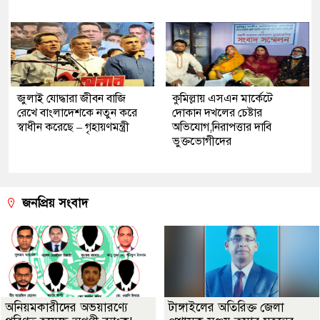
জুলাই যোদ্ধারা জীবন বাজি
কুমিল্লায় এসএন মার্কেটে
রেখে বাংলাদেশকে নতুন করে
দোকান দখলের চেষ্টার
স্বাধীন করেছে – গৃহায়ণমন্ত্রী
অভিযোগ,নিরাপত্তার দাবি
ভুক্তভোগীদের
জনপ্রিয় সংবাদ
অনিয়মকারীদের অভয়ারণ্যে
টাঙ্গাইলের অতিরিক্ত জেলা