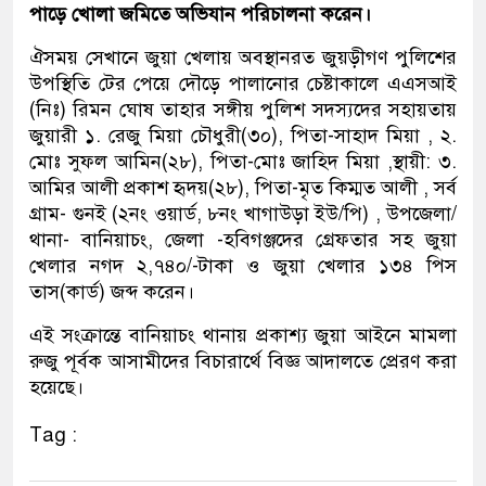
পাড়ে খোলা জমিতে অভিযান পরিচালনা করেন।
ঐসময় সেখানে জুয়া খেলায় অবস্থানরত জুয়ড়ীগণ পুলিশের
উপস্থিতি টের পেয়ে দৌড়ে পালানোর চেষ্টাকালে এএসআই
(নিঃ) রিমন ঘোষ তাহার সঙ্গীয় পুলিশ সদস্যদের সহায়তায়
জুয়ারী ১. রেজু মিয়া চৌধুরী(৩০), পিতা-সাহাদ মিয়া , ২.
মোঃ সুফল আমিন(২৮), পিতা-মোঃ জাহিদ মিয়া ,স্থায়ী: ৩.
আমির আলী প্রকাশ হৃদয়(২৮), পিতা-মৃত কিম্মত আলী , সর্ব
গ্রাম- গুনই (২নং ওয়ার্ড, ৮নং খাগাউড়া ইউ/পি) , উপজেলা/
থানা- বানিয়াচং, জেলা -হবিগঞ্জদের গ্রেফতার সহ জুয়া
খেলার নগদ ২,৭৪০/-টাকা ও জুয়া খেলার ১৩৪ পিস
তাস(কার্ড) জব্দ করেন।
এই সংক্রান্তে বানিয়াচং থানায় প্রকাশ্য জুয়া আইনে মামলা
রুজু পূর্বক আসামীদের বিচারার্থে বিজ্ঞ আদালতে প্রেরণ করা
হয়েছে।
Tag :