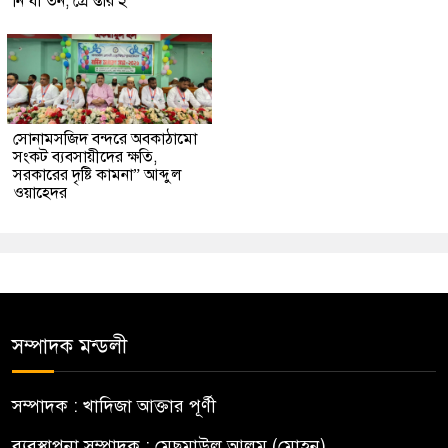
নি’র্যা’তন, গ্রে’প্তার ২
সোনামসজিদ বন্দরে অবকাঠামো
সংকট ব্যবসায়ীদের ক্ষতি,
সরকারের দৃষ্টি কামনা” আব্দুল
ওয়াহেদর
সম্পাদক মন্ডলী
সম্পাদক : খাদিজা আক্তার পূর্ণী
ব্যবস্থাপনা সম্পাদক : মেছমাউল আলম (মোহন)