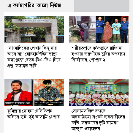
এ ক্যাটাগরির আরো নিউজ
‘সাংবাদিকের লেখায় কিছু যায়
শরীয়তপুরে কু’প্রস্তাবে রাজি না
আসে না!’ বোরহানউদ্দিন স্বাস্থ্য
হওয়ায় তরুণীকে চুরির অপবাদে
কমপ্লেক্সে বেতন-টিএ-ডিএ নিয়ে
নি’র্যা’তন, গ্রে’প্তার ২
প্রশ্ন, তদন্তের দাবি
কুমিল্লায় মোহনা টেলিভিশন
সোনামসজিদ বন্দরে
অফিসে লুট: দুই আসামি গ্রেপ্তার
অবকাঠামো সংকট ব্যবসায়ীদের
ক্ষতি, সরকারের দৃষ্টি কামনা”
আব্দুল ওয়াহেদর