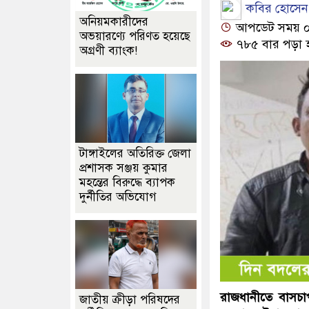
কবির হোসেন শ
অনিয়মকারীদের
আপডেট সময় ০৭
অভয়ারণ্যে পরিণত হয়েছে
৭৮৫ বার পড়া 
অগ্রণী ব্যাংক!
টাঙ্গাইলের অতিরিক্ত জেলা
প্রশাসক সঞ্জয় কুমার
মহন্তের বিরুদ্ধে ব্যাপক
দুর্নীতির অভিযোগ
রাজধানীতে বাসচাপ
জাতীয় ক্রীড়া পরিষদের