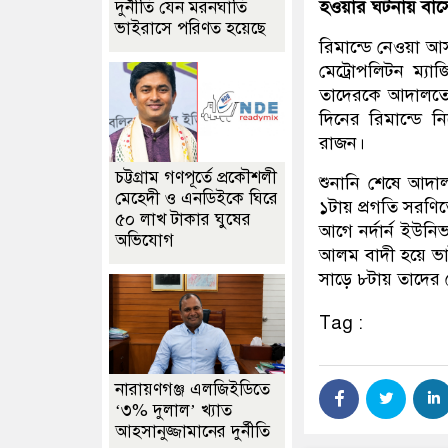
হওয়ার ঘটনায় বাসে
দুর্নীতি যেন মরনঘাতি
ভাইরাসে পরিণত হয়েছে
রিমান্ডে নেওয়া 
মেট্রোপলিটন ম্য
তাদেরকে আদালতে হ
দিনের রিমান্ডে 
রাজন।
চট্টগ্রাম গণপূর্তে প্রকৌশলী
শুনানি শেষে আদাল
মেহেদী ও এনডিইকে ঘিরে
১টায় প্রগতি সরণিত
৫০ লাখ টাকার ঘুষের
আগে নর্দার্ন ইউনিভ
অভিযোগ
আলম বাদী হয়ে ভ
সাড়ে ৮টায় তাদের 
Tag :
নারায়ণগঞ্জ এলজিইডিতে
‘৩% দুলাল’ খ্যাত
আহসানুজ্জামানের দুর্নীতি