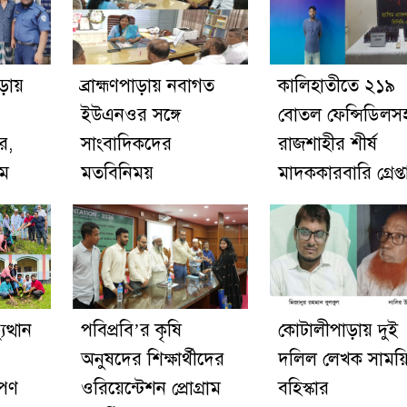
াড়ায়
ব্রাহ্মণপাড়ায় নবাগত
কালিহাতীতে ২১৯
ইউএনওর সঙ্গে
বোতল ফেন্সিডিলস
র,
সাংবাদিকদের
রাজশাহীর শীর্ষ
িম
মতবিনিময়
মাদককারবারি গ্রেপ্ত
ত্থান
পবিপ্রবি’র কৃষি
কোটালীপাড়ায় দুই
অনুষদের শিক্ষার্থীদের
দলিল লেখক সাময়
োপণ
ওরিয়েন্টেশন প্রোগ্রাম
বহিস্কার