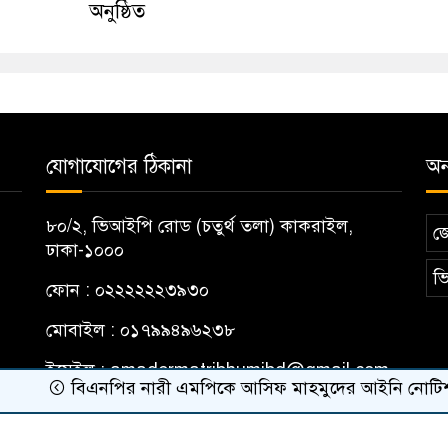
অনুষ্ঠিত
যোগাযোগের ঠিকানা
অন্
৮০/২, ভিআইপি রোড (চতুর্থ তলা) কাকরাইল,
জ
ঢাকা-১০০০
ভি
ফোন : ০২২২২২২৩৯৩০
মোবাইল : ০১৭৯৯৪৯৬২৩৮
ইমেইল :
amadermatribhumibd@gmail.com
বিএনপির নারী এমপিকে আসিফ মাহমুদের আইনি নোটিশ
র‍