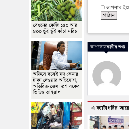
আপনার ইমেইল
বেগুনের কেজি ১৫০ আর
৪০০ ছুঁই ছুঁই কাঁচা মরিচ
আপলোডকারীর তথ্য
অফিসে বসেই মদ কেনার
টাকা দেওয়ার অভিযোগ,
অতিরিক্ত জেলা প্রশাসকের
ভিডিও ভাইরাল
এ ক্যাটাগরির আর