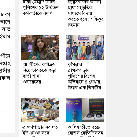
ঢাকা মেট্রোপলিটন
ফ্যাসিবাদের কালো
পুলিশের ১২ ঊর্ধ্বতন
ছায়া সংস্কৃতির
কর্মকর্তাকে বদলি
মাধ্যমে বিদায়
 ঢাকা
করতে হবে : শফিকুর
র আগে
রহমান
ে সাত
 ইমাম
 পৌনে
প্তাহ
আ.লীগের কার্যক্রম
কুমিল্লার
নিয়ে ভারতকে কড়া
ব্রাহ্মণপাড়ায়
ঙ্গীর
বার্তা শামা
পুলিশের বিশেষ
সকাল
ওবায়েদের
অভিযানে ৪ গ্রেপ্তার,
উদ্ধার এক ভিকটিম
ব্রাহ্মণপাড়ায় নবাগত
কালিহাতীতে ২১৯
ইউএনওর সঙ্গে
বোতল ফেন্সিডিলসহ