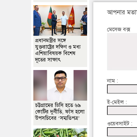
আপনার মতা
মেসেজ বক্স
প্রধানমন্ত্রীর সঙ্গে
যুক্তরাষ্ট্রের দক্ষিণ ও মধ্য
এশিয়াবিষয়ক বিশেষ
দূতের সাক্ষাৎ
নাম :
ই-মেইল :
চট্টগ্রামের ডিসি হতে ৬৯
কোটির দুর্নীতি, ফাঁস হলো
উপসচিবের ‘সম্মতিপত্র’
ওয়েবসাইট :