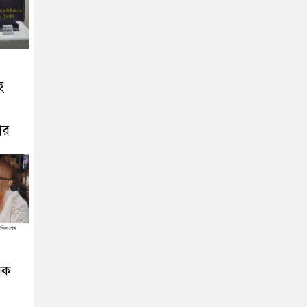
হ
ার
িক