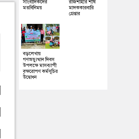
সাংবাদিকদের
রাজশাহীর শীর্ষ
মতবিনিময়
মাদককারবারি
গ্রেপ্তার
বড়লেখায়
গণঅভ্যুত্থান দিবস
উপলক্ষে মাসব্যাপী
বৃক্ষরোপণ কর্মসূচির
উদ্বোধন