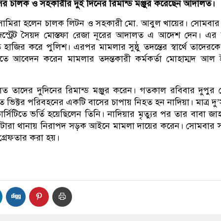
র চালক ও সহকারীর দুই দিনের রিমান্ড মঞ্জুর করেছেন আদালত।
আসামিরা হলেন চালক লিটন ও সহকারী মো. আবুল খায়ের। সোমবার
াজিস্ট্রেট সৈয়দ মোস্তফা রেজা নূরের আদালত এ আদেশ দেন। এ
াজির করে পুলিশ। এরপর মামলার সুষ্ঠু তদন্তের স্বার্থে তাদেরক
নিতে আবেদন করেন মামলার তদন্তকারী কর্মকর্তা মোহাম্মদ আল
ত তাদের দুদিনের রিমান্ড মঞ্জুর করেন। গতকাল রবিবার দুপুর
ে ভিক্টর পরিবহনের একটি বাসের চাপায় নিহত হন নাদিয়া। মাত্র দু’স
ার্সিটিতে ভর্তি হয়েছিলেন তিনি। নাদিয়ার মৃত্যুর পর তার বাবা জাহা
াটারা থানায় নিরাপদ সড়ক আইনে মামলা দায়ের করেন। সোমবার 
গ্রেফতার করা হয়।