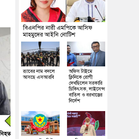
বিএনপির নারী এমপিকে আসিফ
মাহমুদের আইনি নোটিশ
র‍্যাবের নাম বদলে
অফিস টাইমে
আসছে এসআরবি
ক্লিনিকে রোগী
দেখছিলেন সরকারি
চিকিৎসক, লাইসেন্স
বাতিল ও বরখাস্তের
নির্দেশ
 নিহত