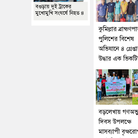
বগুড়ায় দুই ট্রাকের
মুখোমুখি সংঘর্ষে নিহত ৪
কুমিল্লার ব্রাহ্মণপ
পুলিশের বিশেষ
অভিযানে ৪ গ্রেপ্তা
উদ্ধার এক ভিকট
বড়লেখায় গণঅভ্যু
দিবস উপলক্ষে
মাসব্যাপী বৃক্ষর