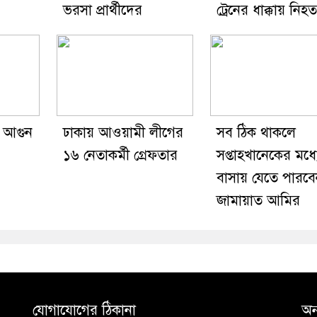
ভরসা প্রার্থীদের
ট্রেনের ধাক্কায় নিহ
 আগুন
ঢাকায় আওয়ামী লীগের
সব ঠিক থাকলে
১৬ নেতাকর্মী গ্রেফতার
সপ্তাহখানেকের মধ্য
বাসায় যেতে পারব
জামায়াত আমির
যোগাযোগের ঠিকানা
অন্