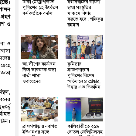
ঢাকা মেট্রোপলিটন
ফ্যাসিবাদের কালো
চ্ছে।
পুলিশের ১২ ঊর্ধ্বতন
ছায়া সংস্কৃতির
 পালন
কর্মকর্তাকে বদলি
মাধ্যমে বিদায়
 গ্রহণ
করতে হবে : শফিকুর
বেশ ও
রহমান
েধা ও
োবাসা
ীণদের
আ.লীগের কার্যক্রম
কুমিল্লার
রয়েছে
নিয়ে ভারতকে কড়া
ব্রাহ্মণপাড়ায়
জ্ঞতা
বার্তা শামা
পুলিশের বিশেষ
ওবায়েদের
অভিযানে ৪ গ্রেপ্তার,
উদ্ধার এক ভিকটিম
স্থল,
ীবনের
্ত্বে
্মাহত
ংগঠন।
ব্রাহ্মণপাড়ায় নবাগত
কালিহাতীতে ২১৯
ইউএনওর সঙ্গে
বোতল ফেন্সিডিলসহ