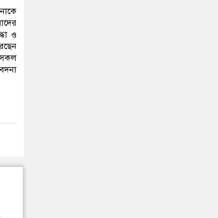
িনাকে
মাদের
্ধা ও
রেছেন
ম সকল
বেদনা