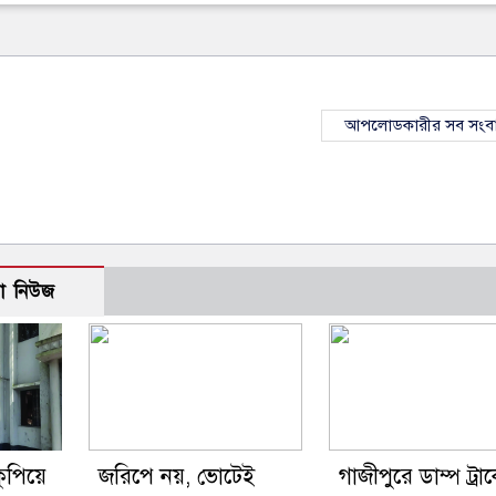
আপলোডকারীর সব সংব
ো নিউজ
ুপিয়ে
জরিপে নয়, ভোটেই
গাজীপুরে ডাম্প ট্রা