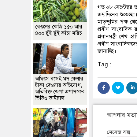
গত ২৮ সেপ্টেম্বর 
জন্মদিনের শুভেচ্ছা
মাতৃভূমির পক্ষ থে
বেগুনের কেজি ১৫০ আর
প্রবীণ সাংবাদিক 
৪০০ ছুঁই ছুঁই কাঁচা মরিচ
প্রধানমন্ত্রী শেখ
প্রবীণ সাংবাদিকদ
জানাচ্ছি।
Tag :
অফিসে বসেই মদ কেনার
টাকা দেওয়ার অভিযোগ,
অতিরিক্ত জেলা প্রশাসকের
ভিডিও ভাইরাল
আপনার মতা
মেসেজ বক্স