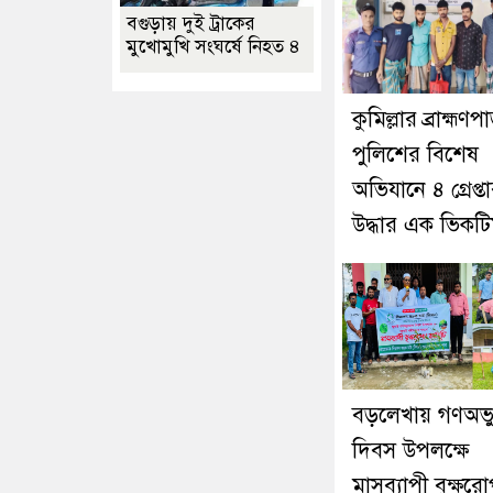
বগুড়ায় দুই ট্রাকের
মুখোমুখি সংঘর্ষে নিহত ৪
কুমিল্লার ব্রাহ্মণপ
পুলিশের বিশেষ
অভিযানে ৪ গ্রেপ্তা
উদ্ধার এক ভিকট
বড়লেখায় গণঅভ্যু
দিবস উপলক্ষে
মাসব্যাপী বৃক্ষর