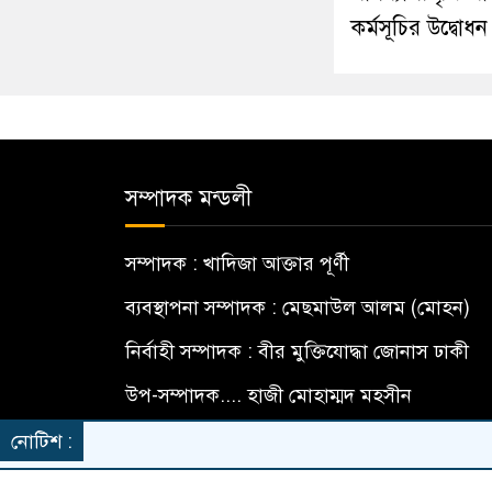
কর্মসূচির উদ্বোধন
সম্পাদক মন্ডলী
সম্পাদক : খাদিজা আক্তার পূর্ণী
ব্যবস্থাপনা সম্পাদক : মেছমাউল আলম (মোহন)
নির্বাহী সম্পাদক : বীর মুক্তিযোদ্ধা জোনাস ঢাকী
উপ-সম্পাদক.... হাজী মোহাম্মদ মহসীন
বার্তা সম্পাদক... মো: মামুন হোসেন
নোটিশ :