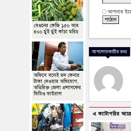
আপনার ইমেইল
বেগুনের কেজি ১৫০ আর
৪০০ ছুঁই ছুঁই কাঁচা মরিচ
আপলোডকারীর তথ্য
অফিসে বসেই মদ কেনার
টাকা দেওয়ার অভিযোগ,
অতিরিক্ত জেলা প্রশাসকের
ভিডিও ভাইরাল
এ ক্যাটাগরির আর