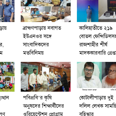
াড়ায়
ব্রাহ্মণপাড়ায় নবাগত
কালিহাতীতে ২১৯
ইউএনওর সঙ্গে
বোতল ফেন্সিডিলস
র,
সাংবাদিকদের
রাজশাহীর শীর্ষ
িম
মতবিনিময়
মাদককারবারি গ্রেপ্ত
ত্থান
পবিপ্রবি’র কৃষি
কোটালীপাড়ায় দুই
অনুষদের শিক্ষার্থীদের
দলিল লেখক সাময়
োপণ
ওরিয়েন্টেশন প্রোগ্রাম
বহিস্কার