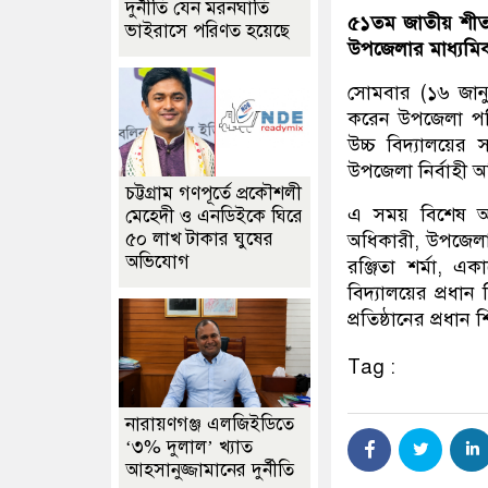
দুর্নীতি যেন মরনঘাতি
৫১তম জাতীয় শীতক
ভাইরাসে পরিণত হয়েছে
উপজেলার মাধ্যমিক পর
সোমবার (১৬ জানুয
করেন উপজেলা পরিষ
উচ্চ বিদ্যালয়ে
উপজেলা নির্বাহী অফ
চট্টগ্রাম গণপূর্তে প্রকৌশলী
এ সময় বিশেষ অ
মেহেদী ও এনডিইকে ঘিরে
৫০ লাখ টাকার ঘুষের
অধিকারী, উপজেলা 
অভিযোগ
রঞ্জিতা শর্মা, এ
বিদ্যালয়ের প্রধা
প্রতিষ্ঠানের প্রধান
Tag :
নারায়ণগঞ্জ এলজিইডিতে
‘৩% দুলাল’ খ্যাত
আহসানুজ্জামানের দুর্নীতি