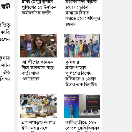
ঢাকা মেট্রোপলিটন
ফ্যাসিবাদের কালো
জুড়ী
পুলিশের ১২ ঊর্ধ্বতন
ছায়া সংস্কৃতির
কর্মকর্তাকে বদলি
মাধ্যমে বিদায়
করতে হবে : শফিকুর
রহমান
তিত্ব
রকারি
ছিলেন
ুমার
আ.লীগের কার্যক্রম
কুমিল্লার
ম্যান
নিয়ে ভারতকে কড়া
ব্রাহ্মণপাড়ায়
 উচ্চ
বার্তা শামা
পুলিশের বিশেষ
ওবায়েদের
অভিযানে ৪ গ্রেপ্তার,
িক্ষা
উদ্ধার এক ভিকটিম
ব্রাহ্মণপাড়ায় নবাগত
কালিহাতীতে ২১৯
ইউএনওর সঙ্গে
বোতল ফেন্সিডিলসহ