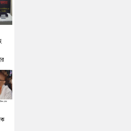
হ
ার
িক