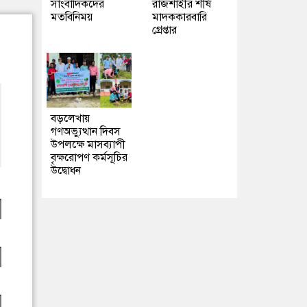
সাংবাদিকদের
রাজশাহীর শীর্ষ
মতবিনিময়
মাদককারবারি
গ্রেপ্তার
বড়লেখায়
গণঅভ্যুত্থান দিবস
উপলক্ষে মাসব্যাপী
বৃক্ষরোপণ কর্মসূচির
উদ্বোধন