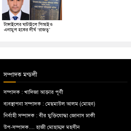
টাঙ্গাইলের ঘাটাইলে পিআইও
এনামুল হকের দীর্ঘ ‘রাজত্ব’
সম্পাদক মন্ডলী
সম্পাদক : খাদিজা আক্তার পূর্ণী
ব্যবস্থাপনা সম্পাদক : মেছমাউল আলম (মোহন)
নির্বাহী সম্পাদক : বীর মুক্তিযোদ্ধা জোনাস ঢাকী
উপ-সম্পাদক.... হাজী মোহাম্মদ মহসীন