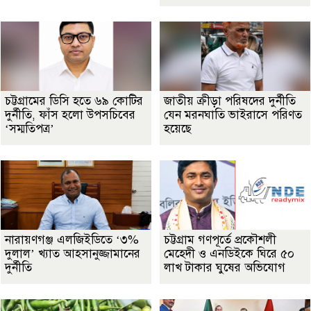
চট্টগ্রামের ডিসি হতে ৬৯ কোটির
জাতীয় ক্রীড়া পরিষদের দুর্নীতি
দুর্নীতি, ফাঁস হলো উপসচিবের
যেন মরনঘাতি ভাইরাসে পরিণত
‘সম্মতিপত্র’
হয়েছে
নারায়ণগঞ্জ এলজিইডিতে ‘৩%
চট্টগ্রাম গণপূর্তে প্রকৌশলী
দুলাল’ খ্যাত আহসানুজ্জামানের
মেহেদী ও এনডিইকে ঘিরে ৫০
দুর্নীতি
লাখ টাকার ঘুষের অভিযোগ