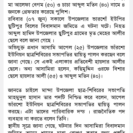
মা আলেফা বেগম (৫০) ও চাচা আব্দুল মতিন (৪০) নামে ৪
জনকে গ্রেফতার করেছে পুলিশ।
​রবিবার (০৭ জুন) সকালে উপজেলার ভারশোঁ ইউপির
ছুটিপুর বিলের বিবাদমান জমিতে এ ঘটনা ঘটে। নিহত
আব্দুল হামিদ উপজেলার ছুটিপুর গ্রামের মৃত মেহের আলীর
ছেলে বলে জানা গেছে ।
​অভিযুক্ত প্রধান আসামি আপেল (২৫) উপজেলার ভাঁরশো
ইউনিয়ন ছাত্রশিবিরের সভাপতির দ্বায়িত্ব পালন করছেন বলে
জানা গেছে। সে একই এলাকার প্রতিবেশী হায়দার আলীর
ছেলে। অন্য আসামিরা হলেন, কছিমুদ্দিন ওরফে বিশার
ছেলে হায়দার আলী (৫৫) ও আব্দুল মতিন (৪০)।
জানতে চাইলে মান্দা উপজেলা ছাত্র-শিবিরের সভাপতি
মাহমুদুল হাসান তার পদটি নিশ্চিত করে বলেন, আপেল
ভাঁরশো ইউনিয়ন ছাত্রশিবিরের সভাপতির দ্বায়িত্ব পালন
করছে। এটা তাদের পারিবারিক দন্ড । রাজনৈতিক পদ
ব্যবহার না করতে বলেন তিনি।
স্থানীয় সূত্রে জানা গেছে, ঘটনার দিন আসামিরা বিবাদমান
জমিতে আমন ধানের চারা রোপণ করার জন্য প্রস্তুতি