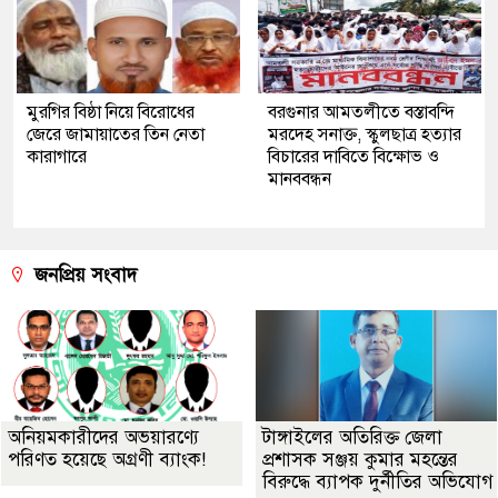
মুরগির বিষ্ঠা নিয়ে বিরোধের
বরগুনার আমতলীতে বস্তাবন্দি
জেরে জামায়াতের তিন নেতা
মরদেহ সনাক্ত, স্কুলছাত্র হত্যার
কারাগারে
বিচারের দাবিতে বিক্ষোভ ও
মানববন্ধন
জনপ্রিয় সংবাদ
অনিয়মকারীদের অভয়ারণ্যে
টাঙ্গাইলের অতিরিক্ত জেলা
পরিণত হয়েছে অগ্রণী ব্যাংক!
প্রশাসক সঞ্জয় কুমার মহন্তের
বিরুদ্ধে ব্যাপক দুর্নীতির অভিযোগ