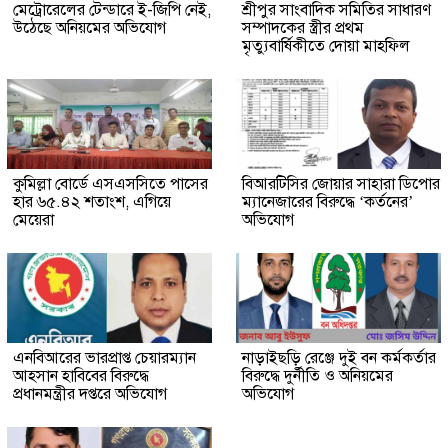
মেট্রোরেলের টেন্ডারে ই-জিপি নেই,
শ্রীপুর সাংবাদিক সমিতির সাধারণ
উঠেছে অনিয়মের অভিযোগ
সম্পাদকের স্ত্রীর প্রথম
মৃত্যুবার্ষিকীতে দোয়া মাহফিল
কুমিল্লা বোর্ডে এসএসসিতে পাসের
বিআরটিসির জোয়ার সাহারা ডিপোর
হার ৬৫.৪২ শতাংশ, এগিয়ে
ম্যানেজারের বিরুদ্ধে ‘কর্তনের’
মেয়েরা
অভিযোগ
এনবিআরের ভারপ্রাপ্ত চেয়ারম্যান
নাড়াইছড়ি রেঞ্জে দুই বন কর্মকর্তার
আহসান হাবিবের বিরুদ্ধে
বিরুদ্ধে দুর্নীতি ও অনিয়মের
প্রধানমন্ত্রীর দপ্তরে অভিযোগ
অভিযোগ