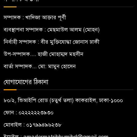
সম্পাদক : খাদিজা আক্তার পূর্ণী
ব্যবস্থাপনা সম্পাদক : মেছমাউল আলম (মোহন)
নির্বাহী সম্পাদক : বীর মুক্তিযোদ্ধা জোনাস ঢাকী
উপ-সম্পাদক.... হাজী মোহাম্মদ মহসীন
বার্তা সম্পাদক... মো: মামুন হোসেন
যোগাযোগের ঠিকানা
৮০/২, ভিআইপি রোড (চতুর্থ তলা) কাকরাইল, ঢাকা-১০০০
ফোন : ০২২২২২২৩৯৩০
মোবাইল : ০১৭৯৯৪৯৬২৩৮
ইমেইল :
amadermatribhumibd@gmail.com