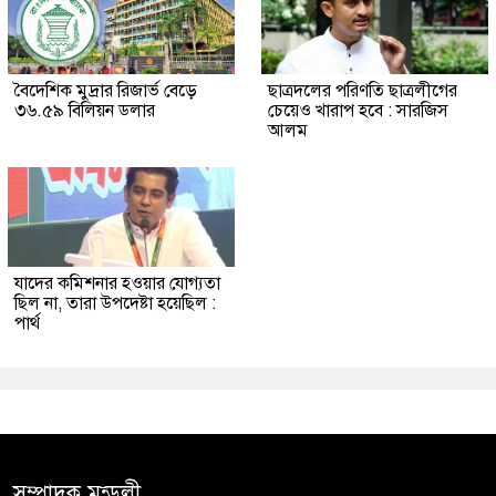
বৈদেশিক মুদ্রার রিজার্ভ বেড়ে
ছাত্রদলের পরিণতি ছাত্রলীগের
৩৬.৫৯ বিলিয়ন ডলার
চেয়েও খারাপ হবে : সারজিস
আলম
যাদের কমিশনার হওয়ার যোগ্যতা
ছিল না, তারা উপদেষ্টা হয়েছিল :
পার্থ
সম্পাদক মন্ডলী