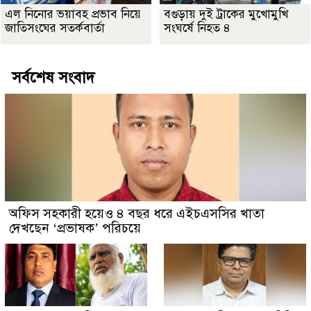
এল নিনোর ভয়াবহ প্রভাব নিয়ে
বগুড়ায় দুই ট্রাকের মুখোমুখি
জাতিসংঘের সতর্কবার্তা
সংঘর্ষে নিহত ৪
সর্বশেষ সংবাদ
অফিস সহকারী হয়েও ৪ বছর ধরে এইচএসসির খাতা
দেখছেন ‘প্রভাষক’ পরিচয়ে