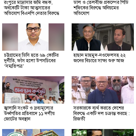
রংপুরে মাদ্রাসার জমি বন্ধক,
ডাল ও তেলবীজ প্রকল্পের পিডি
অর্ধকোটি টাকা আত্মসাতের
শফিকের বিরুদ্ধে অনিয়মের
অভিযোগ বিএনপি নেতার বিরুদ্ধে
অভিযোগ
চট্টগ্রামের ডিসি হতে ৬৯ কোটির
হাছান মাহমুদ-নওফেলসহ ২২
দুর্নীতি, ফাঁস হলো উপসচিবের
জনের বিচারে সাক্ষ্য শুরু আজ
‘সম্মতিপত্র’
জ্বালানি সংকট ও দ্রব্যমূল্যের
সরকারকে ব্যর্থ করতে দেশের
ঊর্ধ্বগতির প্রতিবাদে ১১ দলীয়
বিরুদ্ধে একটি দল চক্রান্ত করছে :
জোটের অবস্থান
রিজভী