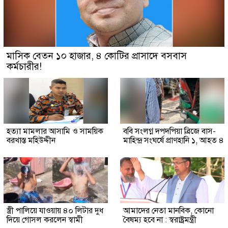
মাসিক বেতন ১০ হাজার, ৪ কোটির প্রাসাদে বসবাস
কর্মচারীর!
হত্যা মামলার আসামি ও সাময়িক
ববি সংলগ্ন দপদপিয়া ব্রিজে বাস-
বরখাস্ত মহিউদ্দীন
মাহিন্দ্র সংঘর্ষে প্রাণহানি ১, আহত ৪
স্ত্রী পালিয়ে যাওয়ায় ৪০ লিটার দুধ
আমাদের নেতা মানবিক, কোনো
দিয়ে গোসল করলেন স্বামী
বৈষম্য হবে না : স্বরাষ্ট্রমন্ত্রী