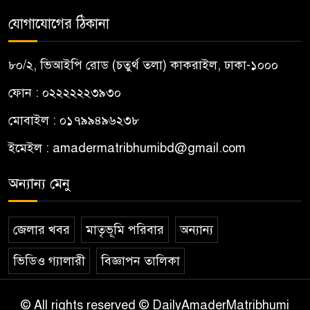
যোগাযোগের ঠিকানা
৮০/২, ভিআইপি রোড (চতুর্থ তলা) কাকরাইল, ঢাকা-১০০০
ফোন : ০২২২২২২৩৯৩০
মোবাইল : ০১৭৯৯৪৯৬২৩৮
ইমেইল :
amadermatribhumibd@gmail.com
অন্যান্য মেনু
জেলার খবর
মাতৃভূমি পরিবার
অন্যান্য
ভিডিও গ্যালারী
বিজ্ঞাপন তালিকা
© All rights reserved © DailyAmaderMatribhumi