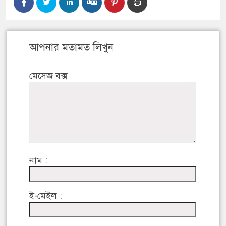
আপনার মতামত লিখুন
মেসেজ বক্স
নাম :
ই-মেইল :