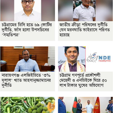
চট্টগ্রামের ডিসি হতে ৬৯ কোটির
জাতীয় ক্রীড়া পরিষদের দুর্নীতি
দুর্নীতি, ফাঁস হলো উপসচিবের
যেন মরনঘাতি ভাইরাসে পরিণত
‘সম্মতিপত্র’
হয়েছে
নারায়ণগঞ্জ এলজিইডিতে ‘৩%
চট্টগ্রাম গণপূর্তে প্রকৌশলী
দুলাল’ খ্যাত আহসানুজ্জামানের
মেহেদী ও এনডিইকে ঘিরে ৫০
দুর্নীতি
লাখ টাকার ঘুষের অভিযোগ