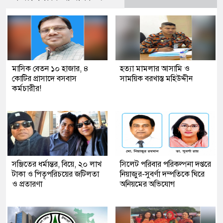
মাসিক বেতন ১০ হাজার, ৪
হত্যা মামলার আসামি ও
কোটির প্রাসাদে বসবাস
সাময়িক বরখাস্ত মহিউদ্দীন
কর্মচারীর!
সঞ্জিতের ধর্মান্তর, বিয়ে, ২০ লাখ
সিলেট পরিবার পরিকল্পনা দপ্তরে
টাকা ও পিতৃপরিচয়ের জটিলতা
নিয়াজুর-সুবর্ণা দম্পতিকে ঘিরে
ও প্রতারণা
অনিয়মের অভিযোগ