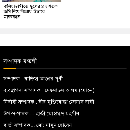
বালিয়াডাঙ্গীতে স্কুলের ৪৭ শতক
জমি নিয়ে বিরোধ, উদ্ধারে
মানববন্ধন
সম্পাদক মন্ডলী
সম্পাদক : খাদিজা আক্তার পূর্ণী
ব্যবস্থাপনা সম্পাদক : মেছমাউল আলম (মোহন)
নির্বাহী সম্পাদক : বীর মুক্তিযোদ্ধা জোনাস ঢাকী
উপ-সম্পাদক.... হাজী মোহাম্মদ মহসীন
বার্তা সম্পাদক... মো: মামুন হোসেন