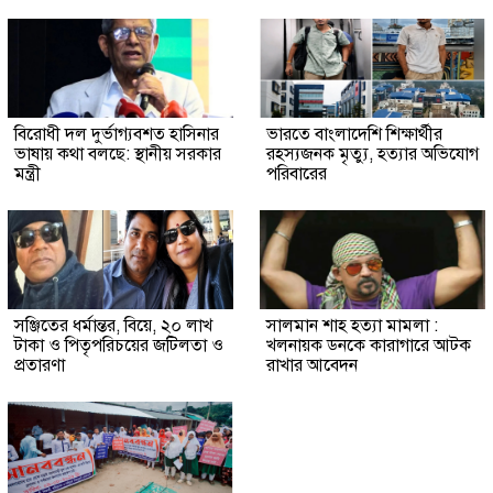
বিরোধী দল দুর্ভাগ্যবশত হাসিনার
ভারতে বাংলাদেশি শিক্ষার্থীর
ভাষায় কথা বলছে: স্থানীয় সরকার
রহস্যজনক মৃত্যু, হত্যার অভিযোগ
মন্ত্রী
পরিবারের
সঞ্জিতের ধর্মান্তর, বিয়ে, ২০ লাখ
সালমান শাহ হত্যা মামলা :
টাকা ও পিতৃপরিচয়ের জটিলতা ও
খলনায়ক ডনকে কারাগারে আটক
প্রতারণা
রাখার আবেদন