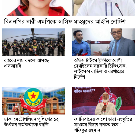
বিএনপির নারী এমপিকে আসিফ মাহমুদের আইনি নোটিশ
র‍্যাবের নাম বদলে আসছে
অফিস টাইমে ক্লিনিকে রোগী
এসআরবি
দেখছিলেন সরকারি চিকিৎসক,
লাইসেন্স বাতিল ও বরখাস্তের
নির্দেশ
ঢাকা মেট্রোপলিটন পুলিশের ১২
ফ্যাসিবাদের কালো ছায়া সংস্কৃতির
ঊর্ধ্বতন কর্মকর্তাকে বদলি
মাধ্যমে বিদায় করতে হবে :
শফিকুর রহমান