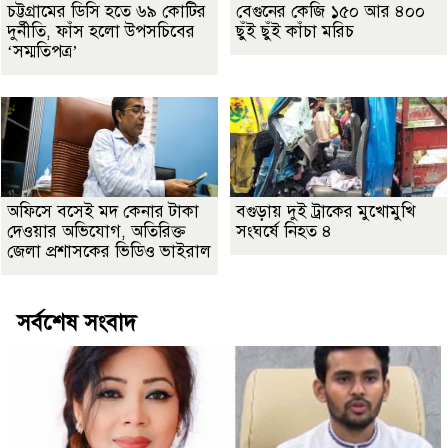
চট্টগ্রামের ডিসি হতে ৬৯ কোটির
বেগুনের কেজি ১৫০ আর ৪০০
দুর্নীতি, ফাঁস হলো উপসচিবের
ছুঁই ছুঁই কাঁচা মরিচ
‘সম্মতিপত্র’
অফিসে বসেই মদ কেনার টাকা
বগুড়ায় দুই ট্রাকের মুখোমুখি
দেওয়ার অভিযোগ, অতিরিক্ত
সংঘর্ষে নিহত ৪
জেলা প্রশাসকের ভিডিও ভাইরাল
সর্বশেষ সংবাদ