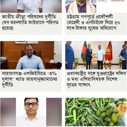
জাতীয় ক্রীড়া পরিষদের দুর্নীতি
চট্টগ্রাম গণপূর্তে প্রকৌশলী
যেন মরনঘাতি ভাইরাসে পরিণত
মেহেদী ও এনডিইকে ঘিরে ৫০
হয়েছে
লাখ টাকার ঘুষের অভিযোগ
নারায়ণগঞ্জ এলজিইডিতে ‘৩%
প্রধানমন্ত্রীর সঙ্গে যুক্তরাষ্ট্রের দক্ষিণ
দুলাল’ খ্যাত আহসানুজ্জামানের
ও মধ্য এশিয়াবিষয়ক বিশেষ
দুর্নীতি
দূতের সাক্ষাৎ