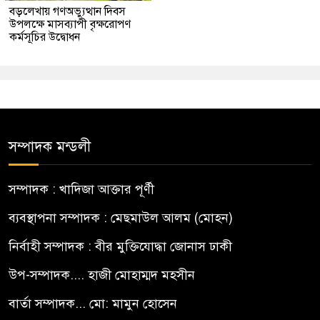
বড়লেখায় গণঅভ্যুত্থান দিবস
উপলক্ষে মাসব্যাপী বৃক্ষরোপণ
কর্মসূচির উদ্বোধন
সম্পাদক মন্ডলী
সম্পাদক : খাদিজা আক্তার পূর্ণী
ব্যবস্থাপনা সম্পাদক : মেছমাউল আলম (মোহন)
নির্বাহী সম্পাদক : বীর মুক্তিযোদ্ধা জোনাস ঢাকী
উপ-সম্পাদক.... হাজী মোহাম্মদ মহসীন
বার্তা সম্পাদক... মো: মামুন হোসেন