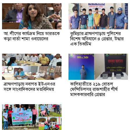
আ.লীগের কার্যক্রম নিয়ে ভারতকে
কুমিল্লার ব্রাহ্মণপাড়ায় পুলিশের
কড়া বার্তা শামা ওবায়েদের
বিশেষ অভিযানে ৪ গ্রেপ্তার, উদ্ধার
এক ভিকটিম
ব্রাহ্মণপাড়ায় নবাগত ইউএনওর
কালিহাতীতে ২১৯ বোতল
সঙ্গে সাংবাদিকদের মতবিনিময়
ফেন্সিডিলসহ রাজশাহীর শীর্ষ
মাদককারবারি গ্রেপ্তার