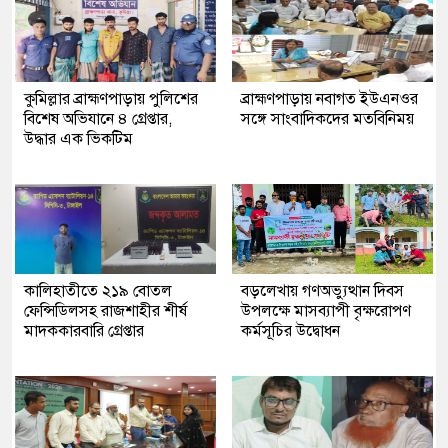
কুমিল্লার ব্রাহ্মণপাড়ায় পুলিশের
ব্রাহ্মণপাড়ায় নবাগত ইউএনওর
বিশেষ অভিযানে ৪ গ্রেপ্তার,
সঙ্গে সাংবাদিকদের মতবিনিময়
উদ্ধার এক ভিকটিম
কালিহাতীতে ২১৯ বোতল
বড়লেখায় গণঅভ্যুত্থান দিবস
ফেন্সিডিলসহ রাজশাহীর শীর্ষ
উপলক্ষে মাসব্যাপী বৃক্ষরোপণ
মাদককারবারি গ্রেপ্তার
কর্মসূচির উদ্বোধন