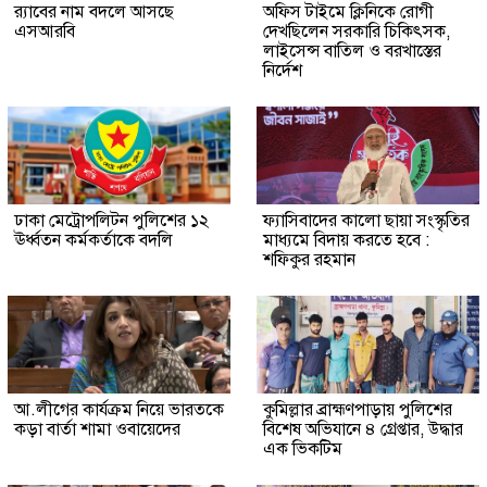
র‍্যাবের নাম বদলে আসছে
অফিস টাইমে ক্লিনিকে রোগী
এসআরবি
দেখছিলেন সরকারি চিকিৎসক,
লাইসেন্স বাতিল ও বরখাস্তের
নির্দেশ
ঢাকা মেট্রোপলিটন পুলিশের ১২
ফ্যাসিবাদের কালো ছায়া সংস্কৃতির
ঊর্ধ্বতন কর্মকর্তাকে বদলি
মাধ্যমে বিদায় করতে হবে :
শফিকুর রহমান
আ.লীগের কার্যক্রম নিয়ে ভারতকে
কুমিল্লার ব্রাহ্মণপাড়ায় পুলিশের
কড়া বার্তা শামা ওবায়েদের
বিশেষ অভিযানে ৪ গ্রেপ্তার, উদ্ধার
এক ভিকটিম