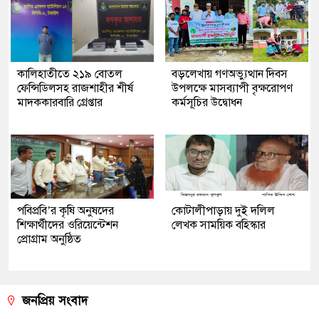
কালিহাতীতে ২১৯ বোতল
বড়লেখায় গণঅভ্যুত্থান দিবস
ফেন্সিডিলসহ রাজশাহীর শীর্ষ
উপলক্ষে মাসব্যাপী বৃক্ষরোপণ
মাদককারবারি গ্রেপ্তার
কর্মসূচির উদ্বোধন
পবিপ্রবি’র কৃষি অনুষদের
কোটালীপাড়ায় দুই দলিল
শিক্ষার্থীদের ওরিয়েন্টেশন
লেখক সাময়িক বহিস্কার
প্রোগ্রাম অনুষ্ঠিত
জনপ্রিয় সংবাদ