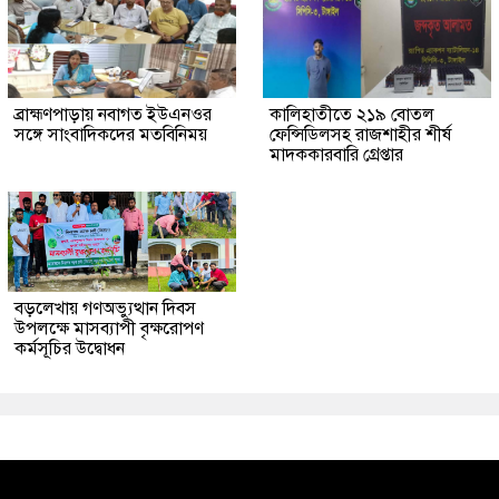
ব্রাহ্মণপাড়ায় নবাগত ইউএনওর
কালিহাতীতে ২১৯ বোতল
সঙ্গে সাংবাদিকদের মতবিনিময়
ফেন্সিডিলসহ রাজশাহীর শীর্ষ
মাদককারবারি গ্রেপ্তার
বড়লেখায় গণঅভ্যুত্থান দিবস
উপলক্ষে মাসব্যাপী বৃক্ষরোপণ
কর্মসূচির উদ্বোধন