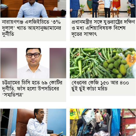
নারায়ণগঞ্জ এলজিইডিতে ‘৩%
প্রধানমন্ত্রীর সঙ্গে যুক্তরাষ্ট্রের দক্ষিণ
দুলাল’ খ্যাত আহসানুজ্জামানের
ও মধ্য এশিয়াবিষয়ক বিশেষ
দুর্নীতি
দূতের সাক্ষাৎ
চট্টগ্রামের ডিসি হতে ৬৯ কোটির
বেগুনের কেজি ১৫০ আর ৪০০
দুর্নীতি, ফাঁস হলো উপসচিবের
ছুঁই ছুঁই কাঁচা মরিচ
‘সম্মতিপত্র’