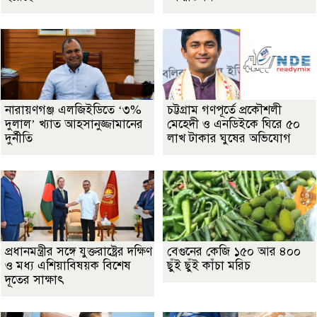
নারায়ণগঞ্জ এলজিইডিতে ‘৩%
চট্টগ্রাম গণপূর্তে প্রকৌশলী
দুলাল’ খ্যাত আহসানুজ্জামানের
মেহেদী ও এনডিইকে ঘিরে ৫০
দুর্নীতি
লাখ টাকার ঘুষের অভিযোগ
প্রধানমন্ত্রীর সঙ্গে যুক্তরাষ্ট্রের দক্ষিণ
বেগুনের কেজি ১৫০ আর ৪০০
ও মধ্য এশিয়াবিষয়ক বিশেষ
ছুঁই ছুঁই কাঁচা মরিচ
দূতের সাক্ষাৎ