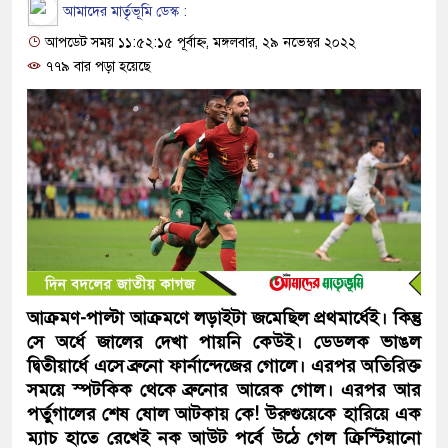
আমাদের মার্তৃভূমি ডেস্ক :
আপডেট সময় ১১:৫২:১৫ পূর্বাহ্ন, মঙ্গলবার, ২৯ নভেম্বর ২০২২
৭৭৯ বার পড়া হয়েছে
আক্রমণ-পাল্টা আক্রমণে লড়াইটা জমেছিল প্রথমার্ধেই। কিন্তু
সে অর্ধে জালের দেখা পায়নি কেউই। ডেডলক ভাঙল
দ্বিতীয়ার্ধে এসে ব্রুনো ফার্নান্দেজের গোলে। এরপর অতিরিক্ত
সময়ে স্পটকিক থেকে ব্রুনোর আরেক গোল। এরপর আর
পর্তুগালের শেষ ষোল আটকায় কে! উরুগুয়েকে হারিয়ে এক
ম্যাচ হাতে রেখেই নক আউট পর্বে উঠে গেল ক্রিস্টিয়ানো