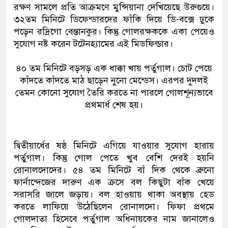
রক্ষণ সামলে প্রতি আক্রমণে মুন্সিয়ানা দেখিয়েছে উরুগুয়ে।
৩২তম মিনিটে ডিফেন্ডারদের ফাঁকি দিয়ে ডি-বক্সে ঢুকে
পড়েন রদ্রিগো বেন্তানকুর। কিন্তু গোলরক্ষককে একা পেয়েও
সুযোগ নষ্ট করেন টটেনহ্যামের এই মিডফিল্ডার।
৪০ তম মিনিটে বড়সড় এক ধাক্কা খায় পর্তুগাল। চোট পেয়ে
কাঁদতে কাঁদতে মাঠ ছাড়েন নুনো মেন্ডেস। এরপর দুদলই
তেমন কোনো সুযোগ তৈরি করতে না পারলে গোলশূন্যভাবে
প্রথমার্ধ শেষ হয়।
দ্বিতীয়ার্ধের ষষ্ঠ মিনিটে এগিয়ে যাওয়ার সুযোগ হারায়
পর্তুগাল। কিন্তু গোল পেতে খুব বেশি দেরই হয়নি
রোনালদোদের। ৫৪ তম মিনিটে বাঁ দিক থেকে ব্রুনো
ফার্নান্দেজের দারুণ এক ক্রসে বল কিছুটা বাঁক খেয়ে
সরাসরি জালে জড়ায়। বল হাওয়ায় থাকা অবস্থায় হেড
করতে লাফিয়ে উঠেছিলেন রোনালদো। ফিফা প্রথমে
গোলদাতা হিসেবে পর্তুগাল অধিনায়কের নাম জানালেও