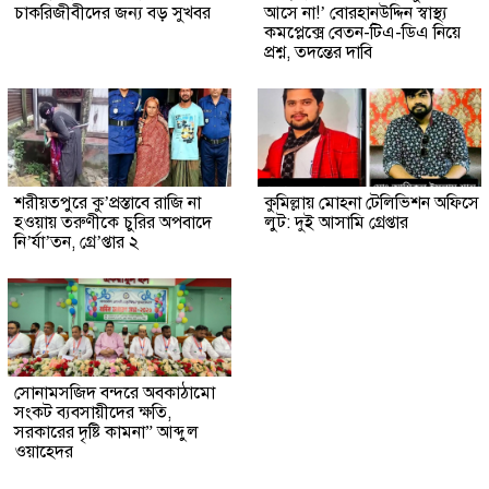
চাকরিজীবীদের জন্য বড় সুখবর
আসে না!’ বোরহানউদ্দিন স্বাস্থ্য
কমপ্লেক্সে বেতন-টিএ-ডিএ নিয়ে
প্রশ্ন, তদন্তের দাবি
শরীয়তপুরে কু’প্রস্তাবে রাজি না
কুমিল্লায় মোহনা টেলিভিশন অফিসে
হওয়ায় তরুণীকে চুরির অপবাদে
লুট: দুই আসামি গ্রেপ্তার
নি’র্যা’তন, গ্রে’প্তার ২
সোনামসজিদ বন্দরে অবকাঠামো
সংকট ব্যবসায়ীদের ক্ষতি,
সরকারের দৃষ্টি কামনা” আব্দুল
ওয়াহেদর