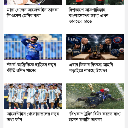
মারা গেলেন আর্জেন্টাইন তারকা
বিশ্বকাপে আফগানিস্তান,
লিওনেল মেসির বাবা
বাংলাদেশের ভাগ্য এখন
ভারতের হাতে
স্টার্ক-আফ্রিদিকে ছাড়িয়ে নতুন
এবার ফিফার বিরুদ্ধে আইনি
কীর্তি রশিদ খানের
লড়াইয়ে নামছে উয়েফা
আর্জেন্টাইন খেলোয়াড়দের নতুন
‘বিশ্বকাপ ট্রফি’ বিক্রি করতে বাধ্য
তথ্য ফাঁস
হলেন ফরাসি তারকা