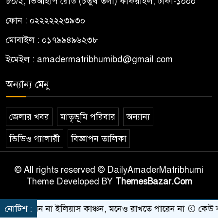
৮০/২, ভিআইপি রোড (চতুর্থ তলা) কাকরাইল, ঢাকা-১০০০
ফোন : ০২২২২২২৩৯৩০
মোবাইল : ০১৭৯৯৪৯৬২৩৮
ইমেইল :
amadermatribhumibd@gmail.com
অন্যান্য মেনু
জেলার খবর
মাতৃভূমি পরিবার
অন্যান্য
ভিডিও গ্যালারী
বিজ্ঞাপন তালিকা
© All rights reserved © DailyAmaderMatribhumi
Theme Developed BY
ThemesBazar.Com
নেন না ইলিয়াস কাঞ্চন, মনেও রাখতে পারেন না
নোটিশ :
কেউ যদি আম