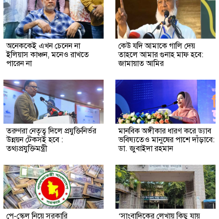
অনেককেই এখন চেনেন না
কেউ যদি আমাকে গালি দেয়
ইলিয়াস কাঞ্চন, মনেও রাখতে
তাহলে আমার গুনাহ মাফ হবে:
পারেন না
জামায়াত আমির
তরুণরা নেতৃত্ব দিলে প্রযুক্তিনির্ভর
মানবিক অঙ্গীকার ধারণ করে ড্যাব
উন্নয়ন টেকসই হবে :
ভবিষ্যতেও মানুষের পাশে দাঁড়াবে:
তথ্যপ্রযুক্তিমন্ত্রী
ডা. জুবাইদা রহমান
পে-স্কেল নিয়ে সরকারি
‘সাংবাদিকের লেখায় কিছু যায়