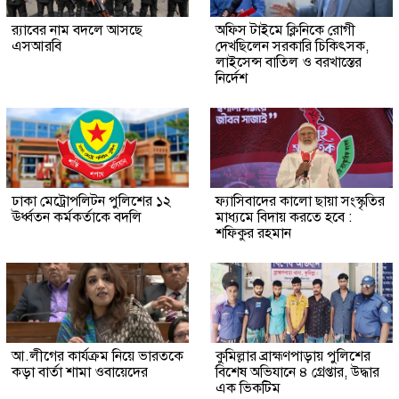
র‍্যাবের নাম বদলে আসছে
অফিস টাইমে ক্লিনিকে রোগী
এসআরবি
দেখছিলেন সরকারি চিকিৎসক,
লাইসেন্স বাতিল ও বরখাস্তের
নির্দেশ
ঢাকা মেট্রোপলিটন পুলিশের ১২
ফ্যাসিবাদের কালো ছায়া সংস্কৃতির
ঊর্ধ্বতন কর্মকর্তাকে বদলি
মাধ্যমে বিদায় করতে হবে :
শফিকুর রহমান
আ.লীগের কার্যক্রম নিয়ে ভারতকে
কুমিল্লার ব্রাহ্মণপাড়ায় পুলিশের
কড়া বার্তা শামা ওবায়েদের
বিশেষ অভিযানে ৪ গ্রেপ্তার, উদ্ধার
এক ভিকটিম