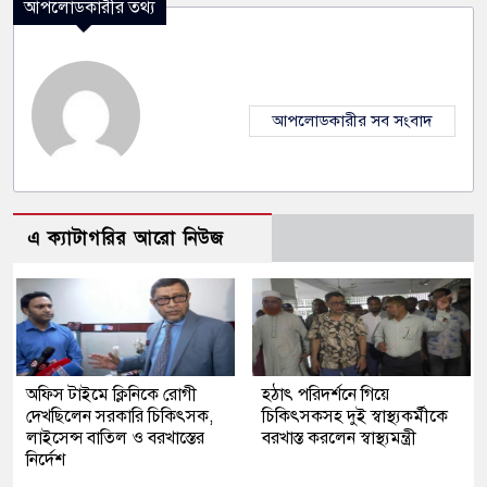
আপলোডকারীর তথ্য
আপলোডকারীর সব সংবাদ
এ ক্যাটাগরির আরো নিউজ
অফিস টাইমে ক্লিনিকে রোগী
হঠাৎ পরিদর্শনে গিয়ে
দেখছিলেন সরকারি চিকিৎসক,
চিকিৎসকসহ দুই স্বাস্থ্যকর্মীকে
লাইসেন্স বাতিল ও বরখাস্তের
বরখাস্ত করলেন স্বাস্থ্যমন্ত্রী
নির্দেশ