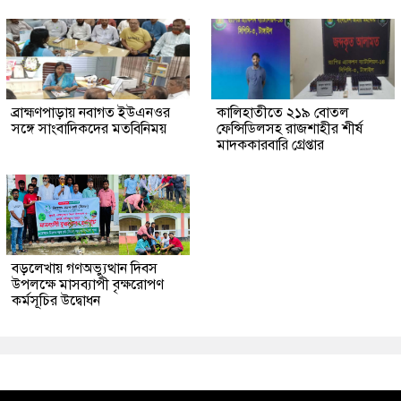
ব্রাহ্মণপাড়ায় নবাগত ইউএনওর
কালিহাতীতে ২১৯ বোতল
সঙ্গে সাংবাদিকদের মতবিনিময়
ফেন্সিডিলসহ রাজশাহীর শীর্ষ
মাদককারবারি গ্রেপ্তার
বড়লেখায় গণঅভ্যুত্থান দিবস
উপলক্ষে মাসব্যাপী বৃক্ষরোপণ
কর্মসূচির উদ্বোধন