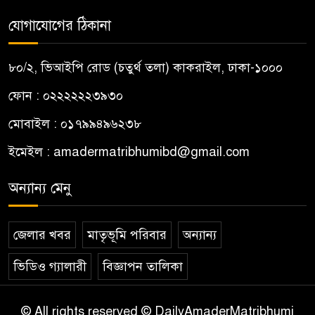
ভারতে যাওয়ার সময় কৃষক লীগ
৮
যোগাযোগের ঠিকানা
নেতা গ্রেপ্তার
৮০/২, ভিআইপি রোড (চতুর্থ তলা) কাকরাইল, ঢাকা-১০০০
হাসিনা কোনো বক্তব্য দিলে দায়
৯
নেবে না ভারত: রণধীর জয়সওয়াল
ফোন : ০২২২২২২৩৯৩০
মোবাইল : ০১৭৯৯৪৯৬২৩৮
আগামী প্রজন্মের স্বার্থেই সংবিধান
১০
ইমেইল :
amadermatribhumibd@gmail.com
সংশোধন করা হবে : চিফ হুইপ
অন্যান্য মেনু
জেলার খবর
মাতৃভূমি পরিবার
অন্যান্য
ভিডিও গ্যালারী
বিজ্ঞাপন তালিকা
© All rights reserved © DailyAmaderMatribhumi