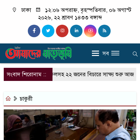
ঢাকা
১২:০৬ অপরাহ্ন, বৃহস্পতিবার, ০৬ অগাস্ট
২০২৬, ২২ শ্রাবণ ১৪৩৩ বঙ্গাব্দ
সব
হাছান মাহমুদ-নওফেলসহ ২২ জনের বিচারে সাক্ষ্য শুরু আজ
সংবাদ শিরোনাম ::
চাকুরী