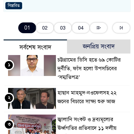
বিস্তারিত
01
02
03
04
জনপ্রিয় সংবাদ
সর্বশেষ সংবাদ
চট্টগ্রামের ডিসি হতে ৬৯ কোটির
১
দুর্নীতি, ফাঁস হলো উপসচিবের
‘সম্মতিপত্র’
হাছান মাহমুদ-নওফেলসহ ২২
২
জনের বিচারে সাক্ষ্য শুরু আজ
জ্বালানি সংকট ও দ্রব্যমূল্যের
৩
ঊর্ধ্বগতির প্রতিবাদে ১১ দলীয়