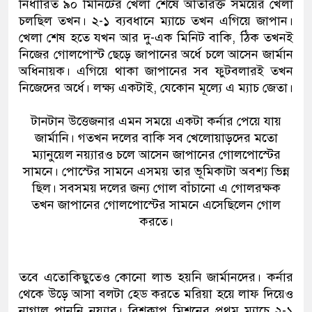
নির্ধারিত ৯০ মিনিটের খেলা শেষে অতিরিক্ত সময়ের খেলা
চলছিল তখন। ২-১ ব্যবধানে ম্যাচে তখন এগিয়ে জাপান।
খেলা শেষ হতে যখন আর দু-এক মিনিট বাকি, ঠিক তখনই
নিজের গোলপোস্ট ছেড়ে জাপানের অর্ধে চলে আসেন জার্মান
অধিনায়ক। এগিয়ে থাকা জাপানের সব ফুটবলারই তখন
নিজেদের অর্ধে। লক্ষ্য একটাই, যেকোন মূল্যে এ ম্যাচ জেতা।
টানটান উত্তেজনার এমন সময়ে একটা কর্নার পেয়ে যায়
জার্মানি। গতখন দলের বাকি সব খেলোয়াড়দের মতো
ম্যানুয়েল নয়্যারও চলে আসেন জাপানের গোলপোস্টের
সামনে। পোস্টের সামনে এসময় তার ভূমিকাটা অবশ্য ভিন্ন
ছিল। সবসময় দলের জন্য গোল বাঁচানো এ গোলরক্ষক
তখন জাপানের গোলপোস্টের সামনে এসেছিলেন গোল
করতে।
তবে এতোকিছুতেও কোনো লাভ হয়নি জার্মানদের। কর্নার
থেকে উড়ে আসা বলটা হেড করতে মরিয়া হয়ে লাফ দিয়েও
নাগাল পাননি নয়্যার। বিশ্বকাপ মিশনের প্রথম ম্যাচে ২-১