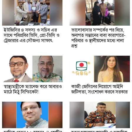
ইউজিসির ৪ সদস্য ও সচিব এর
ভালোবাসার সম্পর্কের পর বিয়ে,
সাথে পবিপ্রবির ভিসি, প্রো-ভিসি ও
অনাগত সন্তানের বাবা কারাগারে-
ট্রেজারার এর সৌজন্য সাক্ষাৎ
পরিবার ও স্থানীয়দের মধ্যে নানা
প্রশ্ন
স্বাস্থ্যমন্ত্রীকে ম্যানেজ করে আবারও
কাজী জেসিনের নিয়োগে আইনি
মাঠে মিঠু সিন্ডিকেট!
জটিলতা, সংশোধন করবে সরকার