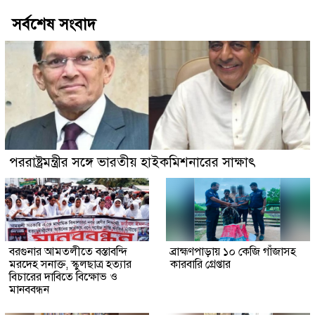
সর্বশেষ সংবাদ
পররাষ্ট্রমন্ত্রীর সঙ্গে ভারতীয় হাইকমিশনারের সাক্ষাৎ
বরগুনার আমতলীতে বস্তাবন্দি
​ব্রাহ্মণপাড়ায় ১০ কেজি গাঁজাসহ
মরদেহ সনাক্ত, স্কুলছাত্র হত্যার
কারবারি গ্রেপ্তার
বিচারের দাবিতে বিক্ষোভ ও
মানববন্ধন