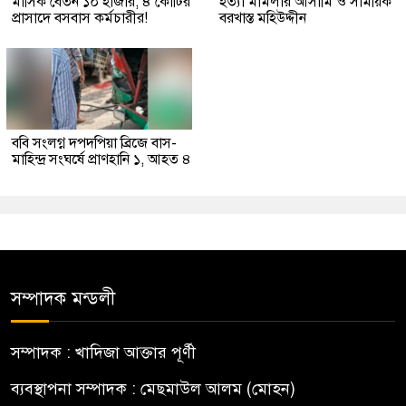
মাসিক বেতন ১০ হাজার, ৪ কোটির
হত্যা মামলার আসামি ও সাময়িক
প্রাসাদে বসবাস কর্মচারীর!
বরখাস্ত মহিউদ্দীন
ববি সংলগ্ন দপদপিয়া ব্রিজে বাস-
মাহিন্দ্র সংঘর্ষে প্রাণহানি ১, আহত ৪
সম্পাদক মন্ডলী
সম্পাদক : খাদিজা আক্তার পূর্ণী
ব্যবস্থাপনা সম্পাদক : মেছমাউল আলম (মোহন)