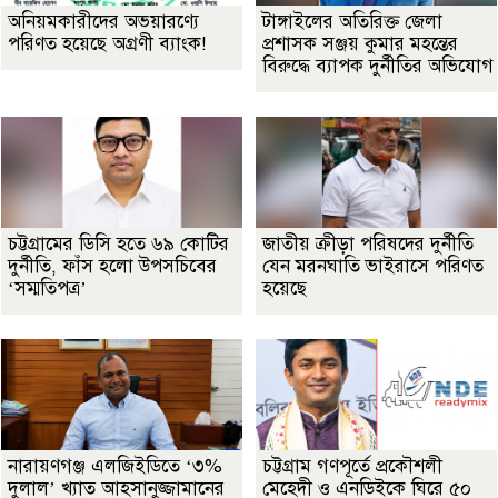
অনিয়মকারীদের অভয়ারণ্যে
টাঙ্গাইলের অতিরিক্ত জেলা
পরিণত হয়েছে অগ্রণী ব্যাংক!
প্রশাসক সঞ্জয় কুমার মহন্তের
বিরুদ্ধে ব্যাপক দুর্নীতির অভিযোগ
চট্টগ্রামের ডিসি হতে ৬৯ কোটির
জাতীয় ক্রীড়া পরিষদের দুর্নীতি
দুর্নীতি, ফাঁস হলো উপসচিবের
যেন মরনঘাতি ভাইরাসে পরিণত
‘সম্মতিপত্র’
হয়েছে
নারায়ণগঞ্জ এলজিইডিতে ‘৩%
চট্টগ্রাম গণপূর্তে প্রকৌশলী
দুলাল’ খ্যাত আহসানুজ্জামানের
মেহেদী ও এনডিইকে ঘিরে ৫০