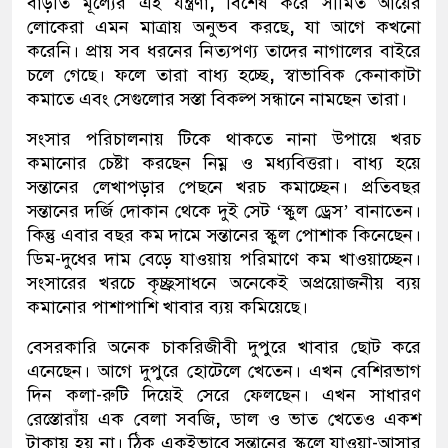
বাড়তি মূল্যের এই যন্ত্রণা
,
বিশেষ করে সীমিত আয়ের
লোকেরা এমন মাত্রায় অনুভব করছে
,
যা আগে কখনো
করেনি। প্রায় সব ধরনের নিত্যপণ্য তাদের নাগালের বাইরে
চলে গেছে। ফলে তারা বাধ্য হচ্ছে
,
স্বাভাবিক কেনাকাটা
কমাতে এবং সেগুলোর সস্তা বিকল্প সন্ধানে নামছেন তারা।
সংসার পরিচালনায় টিকে থাকতে নানা উপায়ে খরচ
কমানোর চেষ্টা করছেন নিম্ন ও মধ্যবিত্তরা। বাধ্য হয়ে
সন্তানের লেখাপড়ার পেছনে খরচ কমাচ্ছেন। প্রতিবছর
সন্তানের দর্জি দোকান থেকে দুই সেট ‘স্কুল ড্রেস’ বানাতেন।
কিন্তু এবার বছর কম দামে সন্তানের স্কুল পোশাক কিনেছেন।
ডিম-দুধের দাম বেড়ে যাওয়ায় পরিমাণে কম খাওয়াচ্ছেন।
সংসারের খরচে কৃচ্ছ্রসাধনে অনেকেই অপ্রয়োজনীয় ব্যয়
কমানোর পাশাপাশি খাবার ব্যয় কমিয়েছে।
বেসরকারি অনেক চাকরিজীবী দুপুরে খাবার ছোট করে
এনেছেন। আগে দুপুরে হোটেলে খেতেন। এখন বেশিরভাগ
দিন কলা-রুটি দিয়েই সেরে ফেলছেন। এখন সাধারণ
রেস্তোরাঁয় এক বেলা সবজি
,
ডাল ও ভাত খেতেও একশ
টাকায় হয় না। ঠিক একইভাবে সন্তানের স্কুলে যাওয়া-আসার