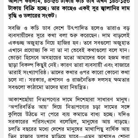
আলাপ করলাম, ৪০-৫০ টাকার কচি ডাব এখন ১৪০-১৫০
টাকায় বিক্রি হচ্ছে। তার কাছেও একই সুর জ্বালানির দাম
বৃদ্ধি ও ডলারের সংকট।
সবজি ও কচি ডাব দেশে উৎপাদিত হলেও তারাও বড়
ব্যবসায়ীদের সুরে কথা বলা শুরু করেছেন। দাম বাড়লেই
একগুচ্ছ অজুহাত নিয়ে হাজির হন। তবে সবগুলো অজুহাত
এখানে প্রযোজ্য কি না তা না ভেবেই কথাগুলো বলে যান।
ভোক্তা হিসেবে অসহায়ের মতো আমাদের শুনে হজম করা
ছাড়া বিকল্প কিছুই নেই। কারণ তারা ব্যবসায়ী এবং বাজারে
তারাই সংখ্যাগরিষ্ঠ। তাদের কথার ওপর কারো কোনো কথা
চলে না। সরকার
,
প্রশাসন ও রাজনৈতিক দলসহ ক্ষমতার
সবগুলো কাঠামো তাদের দ্বারা নিয়ন্ত্রিত।
আকাশছোঁয়া নিত্যপণ্যের দামে দিশেহারা সাধারণ মানুষ।
‘অপরিবর্তিত আয়’ দিয়ে নিত্যপণ্যের চড়া দামের সঙ্গে
কুলিয়ে উঠতে না পেরে ব্যয় কমাতে বাধ্য হচ্ছে। যদিও
সরকারের পরিসংখ্যান বলেছিল
,
মানুষের আয় বাড়ছে।
চলতি বছরের মধ্যে দেশের মানুষের মাথাপিছু বার্ষিক আয়
তিন হাজার ডলার ছাড়িয়ে যাবে—এমন আশ্বাসও শোনা