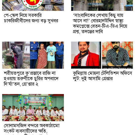
পে-স্কেল নিয়ে সরকারি
‘সাংবাদিকের লেখায় কিছু যায়
চাকরিজীবীদের জন্য বড় সুখবর
আসে না!’ বোরহানউদ্দিন স্বাস্থ্য
কমপ্লেক্সে বেতন-টিএ-ডিএ নিয়ে
প্রশ্ন, তদন্তের দাবি
শরীয়তপুরে কু’প্রস্তাবে রাজি না
কুমিল্লায় মোহনা টেলিভিশন অফিসে
হওয়ায় তরুণীকে চুরির অপবাদে
লুট: দুই আসামি গ্রেপ্তার
নি’র্যা’তন, গ্রে’প্তার ২
সোনামসজিদ বন্দরে অবকাঠামো
সংকট ব্যবসায়ীদের ক্ষতি,