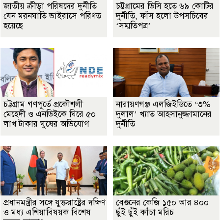
জাতীয় ক্রীড়া পরিষদের দুর্নীতি
চট্টগ্রামের ডিসি হতে ৬৯ কোটির
যেন মরনঘাতি ভাইরাসে পরিণত
দুর্নীতি, ফাঁস হলো উপসচিবের
হয়েছে
‘সম্মতিপত্র’
চট্টগ্রাম গণপূর্তে প্রকৌশলী
নারায়ণগঞ্জ এলজিইডিতে ‘৩%
মেহেদী ও এনডিইকে ঘিরে ৫০
দুলাল’ খ্যাত আহসানুজ্জামানের
লাখ টাকার ঘুষের অভিযোগ
দুর্নীতি
প্রধানমন্ত্রীর সঙ্গে যুক্তরাষ্ট্রের দক্ষিণ
বেগুনের কেজি ১৫০ আর ৪০০
ও মধ্য এশিয়াবিষয়ক বিশেষ
ছুঁই ছুঁই কাঁচা মরিচ