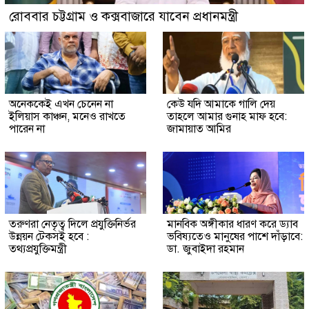
রোববার চট্টগ্রাম ও কক্সবাজারে যাবেন প্রধানমন্ত্রী
অনেককেই এখন চেনেন না
কেউ যদি আমাকে গালি দেয়
ইলিয়াস কাঞ্চন, মনেও রাখতে
তাহলে আমার গুনাহ মাফ হবে:
পারেন না
জামায়াত আমির
তরুণরা নেতৃত্ব দিলে প্রযুক্তিনির্ভর
মানবিক অঙ্গীকার ধারণ করে ড্যাব
উন্নয়ন টেকসই হবে :
ভবিষ্যতেও মানুষের পাশে দাঁড়াবে:
তথ্যপ্রযুক্তিমন্ত্রী
ডা. জুবাইদা রহমান