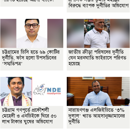
বিরুদ্ধে ব্যাপক দুর্নীতির অভিযোগ
চট্টগ্রামের ডিসি হতে ৬৯ কোটির
জাতীয় ক্রীড়া পরিষদের দুর্নীতি
দুর্নীতি, ফাঁস হলো উপসচিবের
যেন মরনঘাতি ভাইরাসে পরিণত
‘সম্মতিপত্র’
হয়েছে
চট্টগ্রাম গণপূর্তে প্রকৌশলী
নারায়ণগঞ্জ এলজিইডিতে ‘৩%
মেহেদী ও এনডিইকে ঘিরে ৫০
দুলাল’ খ্যাত আহসানুজ্জামানের
লাখ টাকার ঘুষের অভিযোগ
দুর্নীতি