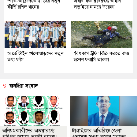
স্টার্ক-আফ্রিদিকে ছাড়িয়ে নতুন
এবার ফিফার বিরুদ্ধে আইনি
কীর্তি রশিদ খানের
লড়াইয়ে নামছে উয়েফা
আর্জেন্টাইন খেলোয়াড়দের নতুন
‘বিশ্বকাপ ট্রফি’ বিক্রি করতে বাধ্য
তথ্য ফাঁস
হলেন ফরাসি তারকা
জনপ্রিয় সংবাদ
অনিয়মকারীদের অভয়ারণ্যে
টাঙ্গাইলের অতিরিক্ত জেলা
পরিণত হয়েছে অগ্রণী ব্যাংক!
প্রশাসক সঞ্জয় কুমার মহন্তের