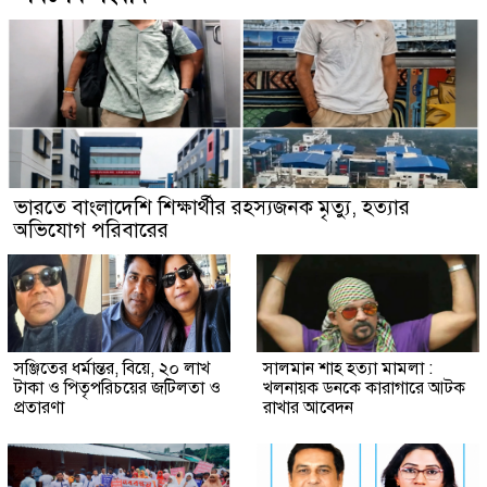
ভারতে বাংলাদেশি শিক্ষার্থীর রহস্যজনক মৃত্যু, হত্যার
অভিযোগ পরিবারের
সঞ্জিতের ধর্মান্তর, বিয়ে, ২০ লাখ
সালমান শাহ হত্যা মামলা :
টাকা ও পিতৃপরিচয়ের জটিলতা ও
খলনায়ক ডনকে কারাগারে আটক
প্রতারণা
রাখার আবেদন