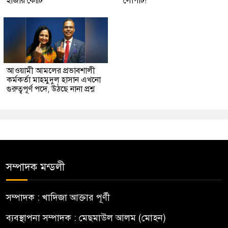
হাজার কোটি
লোপাট!
আওয়ামী আমলের প্রভাবশালী
কর্মকর্তা মাহমুদুল হাসান এখনো
গুরুত্বপূর্ণ পদে, উঠছে নানা প্রশ্ন
সম্পাদক মন্ডলী
সম্পাদক : খাদিজা আক্তার পূর্ণী
ব্যবস্থাপনা সম্পাদক : মেছমাউল আলম (মোহন)