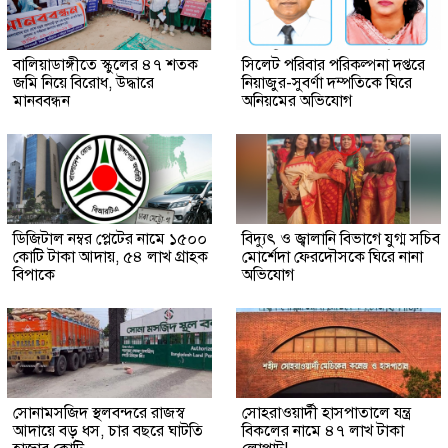
বালিয়াডাঙ্গীতে স্কুলের ৪৭ শতক
সিলেট পরিবার পরিকল্পনা দপ্তরে
জমি নিয়ে বিরোধ, উদ্ধারে
নিয়াজুর-সুবর্ণা দম্পতিকে ঘিরে
মানববন্ধন
অনিয়মের অভিযোগ
ডিজিটাল নম্বর প্লেটের নামে ১৫০০
বিদ্যুৎ ও জ্বালানি বিভাগে যুগ্ম সচিব
কোটি টাকা আদায়, ৫৪ লাখ গ্রাহক
মোর্শেদা ফেরদৌসকে ঘিরে নানা
বিপাকে
অভিযোগ
সোনামসজিদ স্থলবন্দরে রাজস্ব
সোহরাওয়ার্দী হাসপাতালে যন্ত্র
আদায়ে বড় ধস, চার বছরে ঘাটতি
বিকলের নামে ৪৭ লাখ টাকা