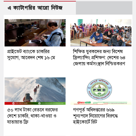
এ ক্যাটাগরির আরো নিউজ
প্রাইভেট ব্যাংকে চাকরির
শিক্ষিত যুবকদের জন্য বিশেষ
সুযোগ, আবেদন শেষ ১৬ মে
ফ্রিল্যান্সিং প্রশিক্ষণ: দেশের ৬৪
জেলায় কর্মসংস্থান নিশ্চিতকরণ
৫০ লাখ টাকা বেতনে বরফের
গণপূর্ত অধিদপ্তরের ৬৬৯
দেশে চাকরি, থাকা-খাওয়া ও
শূন্যপদে নিয়োগের বিরুদ্ধে
যাতায়াত ফ্রি
হাইকোর্টে রিট