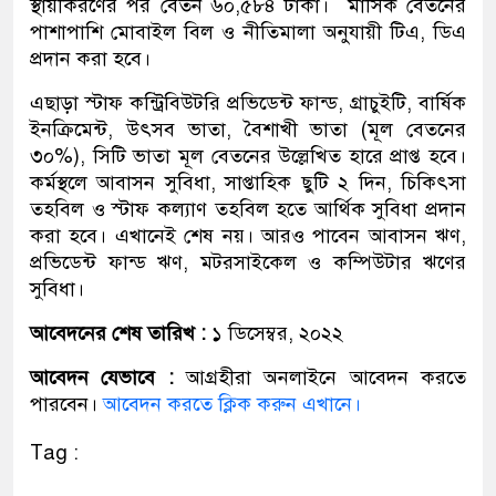
স্থায়ীকরণের পর বেতন ৬০,৫৮৪ টাকা। মাসিক বেতনের
পাশাপাশি মোবাইল বিল ও নীতিমালা অনুযায়ী টিএ, ডিএ
প্রদান করা হবে।
এছাড়া স্টাফ কন্ট্রিবিউটরি প্রভিডেন্ট ফান্ড, গ্রাচুইটি, বার্ষিক
ইনক্রিমেন্ট, উৎসব ভাতা, বৈশাখী ভাতা (মূল বেতনের
৩০%), সিটি ভাতা মূল বেতনের উল্লেখিত হারে প্রাপ্ত হবে।
কর্মস্থলে আবাসন সুবিধা, সাপ্তাহিক ছুটি ২ দিন, চিকিৎসা
তহবিল ও স্টাফ কল্যাণ তহবিল হতে আর্থিক সুবিধা প্রদান
করা হবে। এখানেই শেষ নয়। আরও পাবেন আবাসন ঋণ,
প্রভিডেন্ট ফান্ড ঋণ, মটরসাইকেল ও কম্পিউটার ঋণের
সুবিধা।
আবেদনের শেষ তারিখ :
১ ডিসেম্বর, ২০২২
আবেদন যেভাবে :
আগ্রহীরা অনলাইনে আবেদন করতে
পারবেন।
আবেদন করতে ক্লিক করুন এখানে।
Tag :