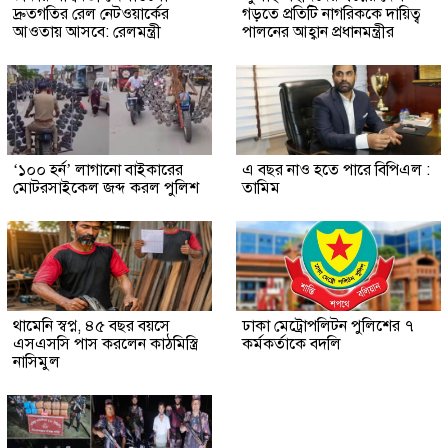
দ্রুতগতির রেল নেটওয়ার্কের
গড়তে প্রতিটি নাগরিককে দায়িত্ব
আওতায় আসবে: রেলমন্ত্রী
পালনের আহ্বান প্রধানমন্ত্রীর
‘১০০ হর্ন’ লাগানো বাইকারের
এ বছর নাও হতে পারে বিপিএল :
মোটরসাইকেল জব্দ করল পুলিশ
তামিম
থামেনি স্বপ্ন, ৪৫ বছর বয়সে
ঢাকা মেট্রোপলিটন পুলিশের ৭
এসএসসি পাস করলেন কাঠমিস্ত্রি
কর্মকর্তাকে বদলি
নাসিমুল