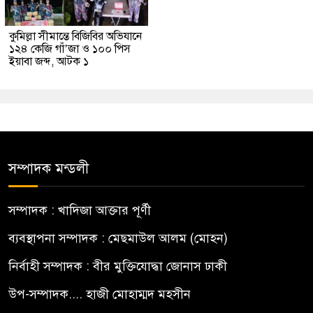
কুমিল্লা সীমান্তে বিজিবির অভিযানে
১২৪ কেজি গাঁ’জা ও ১০০ পিস
ইয়াবা জব্দ, আটক ১
সম্পাদক মন্ডলী
সম্পাদক : খাদিজা আক্তার পূর্ণী
ব্যবস্থাপনা সম্পাদক : মেছমাউল আলম (মোহন)
নির্বাহী সম্পাদক : বীর মুক্তিযোদ্ধা জোনাস ঢাকী
উপ-সম্পাদক.... হাজী মোহাম্মদ মহসীন