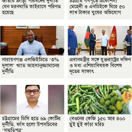
জাতীয় ক্রীড়া পরিষদের দুর্নীতি
চট্টগ্রাম গণপূর্তে প্রকৌশলী
যেন মরনঘাতি ভাইরাসে পরিণত
মেহেদী ও এনডিইকে ঘিরে ৫০
হয়েছে
লাখ টাকার ঘুষের অভিযোগ
নারায়ণগঞ্জ এলজিইডিতে ‘৩%
প্রধানমন্ত্রীর সঙ্গে যুক্তরাষ্ট্রের দক্ষিণ
দুলাল’ খ্যাত আহসানুজ্জামানের
ও মধ্য এশিয়াবিষয়ক বিশেষ
দুর্নীতি
দূতের সাক্ষাৎ
চট্টগ্রামের ডিসি হতে ৬৯ কোটির
বেগুনের কেজি ১৫০ আর ৪০০
দুর্নীতি, ফাঁস হলো উপসচিবের
ছুঁই ছুঁই কাঁচা মরিচ
‘সম্মতিপত্র’