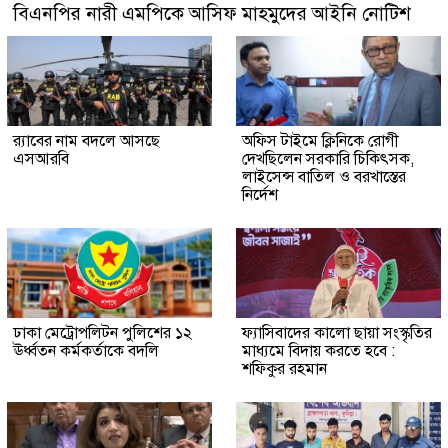
বিএনপির নারী এমপিকে আসিফ মাহমুদের আইনি নোটিশ
র‍্যাবের নাম বদলে আসছে
অফিস টাইমে ক্লিনিকে রোগী
এসআরবি
দেখছিলেন সরকারি চিকিৎসক,
লাইসেন্স বাতিল ও বরখাস্তের
নির্দেশ
ঢাকা মেট্রোপলিটন পুলিশের ১২
ফ্যাসিবাদের কালো ছায়া সংস্কৃতির
ঊর্ধ্বতন কর্মকর্তাকে বদলি
মাধ্যমে বিদায় করতে হবে :
শফিকুর রহমান