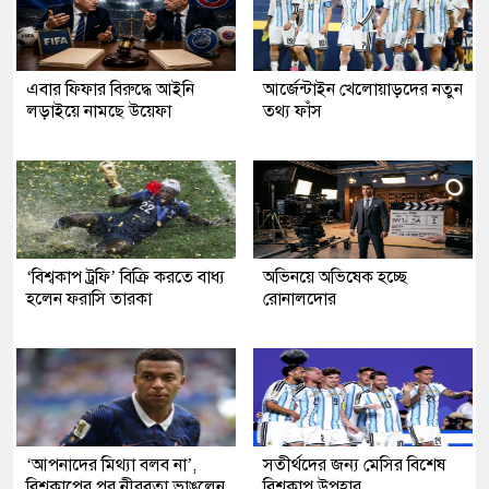
এবার ফিফার বিরুদ্ধে আইনি
আর্জেন্টাইন খেলোয়াড়দের নতুন
লড়াইয়ে নামছে উয়েফা
তথ্য ফাঁস
‘বিশ্বকাপ ট্রফি’ বিক্রি করতে বাধ্য
অভিনয়ে অভিষেক হচ্ছে
হলেন ফরাসি তারকা
রোনালদোর
‘আপনাদের মিথ্যা বলব না’,
সতীর্থদের জন্য মেসির বিশেষ
বিশ্বকাপের পর নীরবতা ভাঙলেন
বিশ্বকাপ উপহার