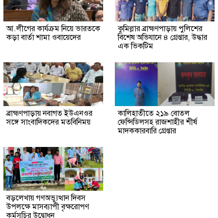
আ.লীগের কার্যক্রম নিয়ে ভারতকে
কুমিল্লার ব্রাহ্মণপাড়ায় পুলিশের
কড়া বার্তা শামা ওবায়েদের
বিশেষ অভিযানে ৪ গ্রেপ্তার, উদ্ধার
এক ভিকটিম
ব্রাহ্মণপাড়ায় নবাগত ইউএনওর
কালিহাতীতে ২১৯ বোতল
সঙ্গে সাংবাদিকদের মতবিনিময়
ফেন্সিডিলসহ রাজশাহীর শীর্ষ
মাদককারবারি গ্রেপ্তার
বড়লেখায় গণঅভ্যুত্থান দিবস
উপলক্ষে মাসব্যাপী বৃক্ষরোপণ
কর্মসূচির উদ্বোধন