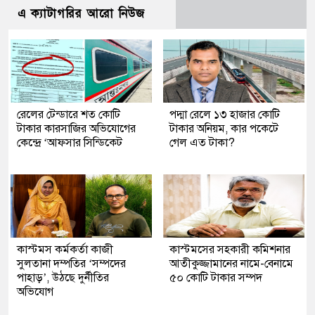
এ ক্যাটাগরির আরো নিউজ
রেলের টেন্ডারে শত কোটি
পদ্মা রেলে ১৩ হাজার কোটি
টাকার কারসাজির অভিযোগের
টাকার অনিয়ম, কার পকেটে
কেন্দ্রে ‘আফসার সিন্ডিকেট
গেল এত টাকা?
কাস্টমস কর্মকর্তা কাজী
কাস্টমসের সহকারী কমিশনার
সুলতানা দম্পতির ‘সম্পদের
আতীকুজ্জামানের নামে-বেনামে
পাহাড়’, উঠছে দুর্নীতির
৫০ কোটি টাকার সম্পদ
অভিযোগ