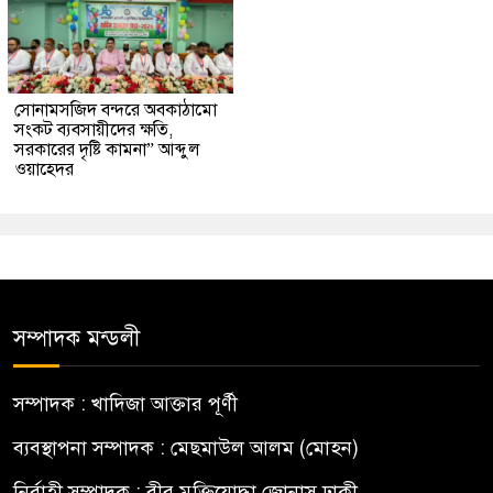
সোনামসজিদ বন্দরে অবকাঠামো
সংকট ব্যবসায়ীদের ক্ষতি,
সরকারের দৃষ্টি কামনা” আব্দুল
ওয়াহেদর
সম্পাদক মন্ডলী
সম্পাদক : খাদিজা আক্তার পূর্ণী
ব্যবস্থাপনা সম্পাদক : মেছমাউল আলম (মোহন)
নির্বাহী সম্পাদক : বীর মুক্তিযোদ্ধা জোনাস ঢাকী