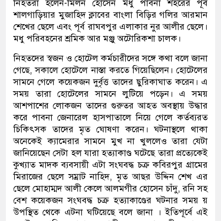
নিহতরা হলেন-মিলন হোসেন মধু পাবনা শহরের পূর্ব
শালগাড়িয়ার মুজাহিদ ক্লাবের বাংলা বিড়ির গলির আরমান
শেখের ছেলে এবং পূর্ব রাঘবপুর এলাকার নুর আলীর ছেলে।
মধু পরিবহনের শ্রমিক আর মঞ্জু অটোরিকশা চালক।
নিহতদের স্বজন ও হোটেল কর্মচারীদের সঙ্গে কথা বলে জানা
গেছে, সকালে হোটেলে নাস্তা করতে গিয়েছিলেন। হোটেলের
সামনে গেলে কয়েকজন দুর্বৃত্ত তাদের ছুরিকাঘাত করেন। এ
সময় তারা হোটেলের সামনে লুটিয়ে পড়েন। এ সময়
আশপাশের লোকজন তাদের গুরুতর আহত অবস্থায় উদ্ধার
করে পাবনা জেনারেল হাসপাতালে নিয়ে গেলে কর্তব্যরত
চিকিৎসক তাদের মৃত ঘোষণা করেন। ঘটনাস্থলে থাকা
অনেকেই ক্যামেরার সামনে মুখ না খুললেও তারা যেটা
জানিয়েছেন সেটা হল যারা হত্যাকাণ্ড ঘটেছে তারা প্রত্যেকেই
কুখ্যাত মাদক ব্যবসায়ী এটা সংঘবদ্ধ চক্র কবিরপুর গ্রামের
মিরাজের ছেলে সম্রাট নাহিদ, মৃত আছর উদ্দিন শেখ এর
ছেলে মোহাম্মদ আলী কেলে আলমগীর হোসেন চাঁদু, রনি সহ
বেশ কয়েকজন সংঘবদ্ধ চক্র হত্যাকাণ্ডের ঘটনার সময় য়
উপস্থিত থেকে এটনা ঘটিয়েছে বলে জানা । ইতিপূর্বে এই