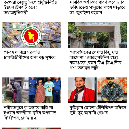
তরুণরা নেতৃত্ব দিলে প্রযুক্তিনির্ভর
মানবিক অঙ্গীকার ধারণ করে ড্যাব
উন্নয়ন টেকসই হবে :
ভবিষ্যতেও মানুষের পাশে দাঁড়াবে:
তথ্যপ্রযুক্তিমন্ত্রী
ডা. জুবাইদা রহমান
পে-স্কেল নিয়ে সরকারি
‘সাংবাদিকের লেখায় কিছু যায়
চাকরিজীবীদের জন্য বড় সুখবর
আসে না!’ বোরহানউদ্দিন স্বাস্থ্য
কমপ্লেক্সে বেতন-টিএ-ডিএ নিয়ে
প্রশ্ন, তদন্তের দাবি
শরীয়তপুরে কু’প্রস্তাবে রাজি না
কুমিল্লায় মোহনা টেলিভিশন অফিসে
হওয়ায় তরুণীকে চুরির অপবাদে
লুট: দুই আসামি গ্রেপ্তার
নি’র্যা’তন, গ্রে’প্তার ২