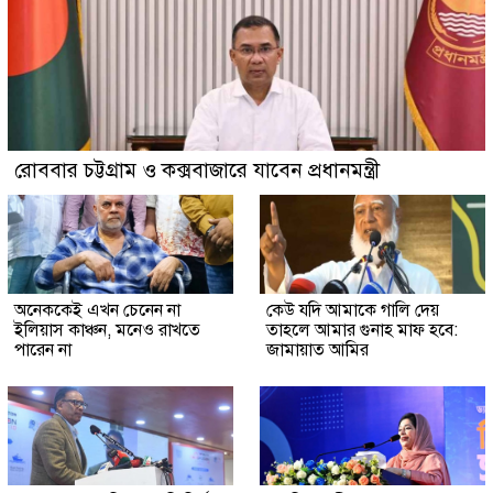
রোববার চট্টগ্রাম ও কক্সবাজারে যাবেন প্রধানমন্ত্রী
অনেককেই এখন চেনেন না
কেউ যদি আমাকে গালি দেয়
ইলিয়াস কাঞ্চন, মনেও রাখতে
তাহলে আমার গুনাহ মাফ হবে:
পারেন না
জামায়াত আমির