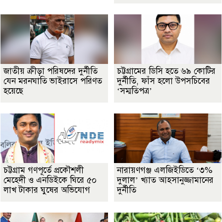
জাতীয় ক্রীড়া পরিষদের দুর্নীতি
চট্টগ্রামের ডিসি হতে ৬৯ কোটির
যেন মরনঘাতি ভাইরাসে পরিণত
দুর্নীতি, ফাঁস হলো উপসচিবের
হয়েছে
‘সম্মতিপত্র’
চট্টগ্রাম গণপূর্তে প্রকৌশলী
নারায়ণগঞ্জ এলজিইডিতে ‘৩%
মেহেদী ও এনডিইকে ঘিরে ৫০
দুলাল’ খ্যাত আহসানুজ্জামানের
লাখ টাকার ঘুষের অভিযোগ
দুর্নীতি