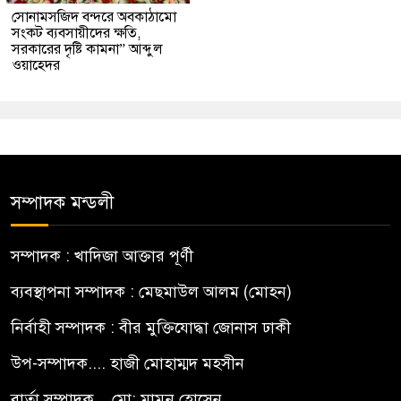
সোনামসজিদ বন্দরে অবকাঠামো
সংকট ব্যবসায়ীদের ক্ষতি,
সরকারের দৃষ্টি কামনা” আব্দুল
ওয়াহেদর
সম্পাদক মন্ডলী
সম্পাদক : খাদিজা আক্তার পূর্ণী
ব্যবস্থাপনা সম্পাদক : মেছমাউল আলম (মোহন)
নির্বাহী সম্পাদক : বীর মুক্তিযোদ্ধা জোনাস ঢাকী
উপ-সম্পাদক.... হাজী মোহাম্মদ মহসীন
বার্তা সম্পাদক... মো: মামুন হোসেন