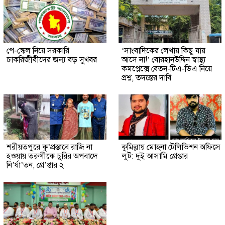
পে-স্কেল নিয়ে সরকারি
‘সাংবাদিকের লেখায় কিছু যায়
চাকরিজীবীদের জন্য বড় সুখবর
আসে না!’ বোরহানউদ্দিন স্বাস্থ্য
কমপ্লেক্সে বেতন-টিএ-ডিএ নিয়ে
প্রশ্ন, তদন্তের দাবি
শরীয়তপুরে কু’প্রস্তাবে রাজি না
কুমিল্লায় মোহনা টেলিভিশন অফিসে
হওয়ায় তরুণীকে চুরির অপবাদে
লুট: দুই আসামি গ্রেপ্তার
নি’র্যা’তন, গ্রে’প্তার ২