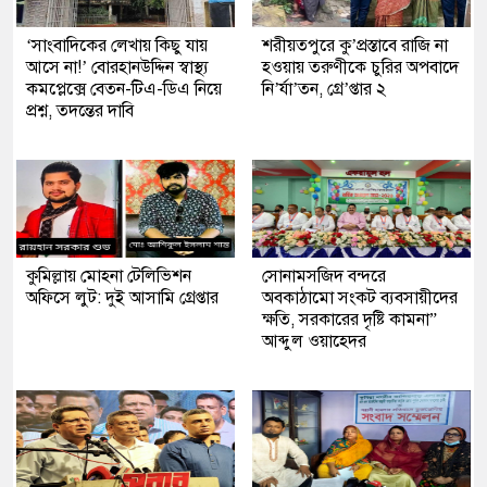
‘সাংবাদিকের লেখায় কিছু যায়
শরীয়তপুরে কু’প্রস্তাবে রাজি না
আসে না!’ বোরহানউদ্দিন স্বাস্থ্য
হওয়ায় তরুণীকে চুরির অপবাদে
কমপ্লেক্সে বেতন-টিএ-ডিএ নিয়ে
নি’র্যা’তন, গ্রে’প্তার ২
প্রশ্ন, তদন্তের দাবি
কুমিল্লায় মোহনা টেলিভিশন
সোনামসজিদ বন্দরে
অফিসে লুট: দুই আসামি গ্রেপ্তার
অবকাঠামো সংকট ব্যবসায়ীদের
ক্ষতি, সরকারের দৃষ্টি কামনা”
আব্দুল ওয়াহেদর