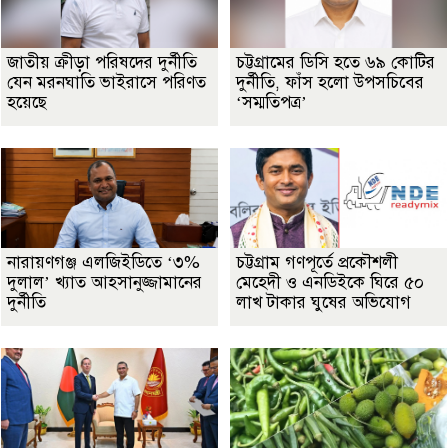
জাতীয় ক্রীড়া পরিষদের দুর্নীতি
চট্টগ্রামের ডিসি হতে ৬৯ কোটির
যেন মরনঘাতি ভাইরাসে পরিণত
দুর্নীতি, ফাঁস হলো উপসচিবের
হয়েছে
‘সম্মতিপত্র’
নারায়ণগঞ্জ এলজিইডিতে ‘৩%
চট্টগ্রাম গণপূর্তে প্রকৌশলী
দুলাল’ খ্যাত আহসানুজ্জামানের
মেহেদী ও এনডিইকে ঘিরে ৫০
দুর্নীতি
লাখ টাকার ঘুষের অভিযোগ