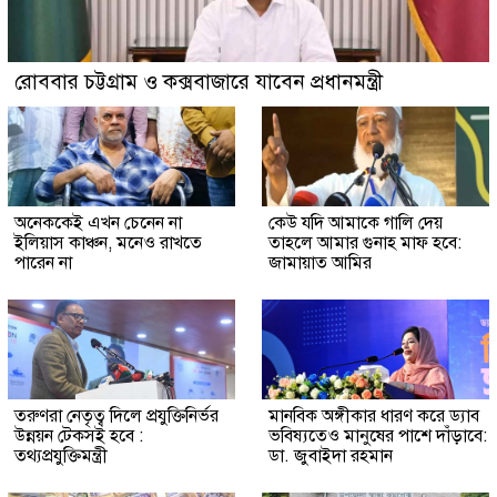
রোববার চট্টগ্রাম ও কক্সবাজারে যাবেন প্রধানমন্ত্রী
অনেককেই এখন চেনেন না
কেউ যদি আমাকে গালি দেয়
ইলিয়াস কাঞ্চন, মনেও রাখতে
তাহলে আমার গুনাহ মাফ হবে:
পারেন না
জামায়াত আমির
তরুণরা নেতৃত্ব দিলে প্রযুক্তিনির্ভর
মানবিক অঙ্গীকার ধারণ করে ড্যাব
উন্নয়ন টেকসই হবে :
ভবিষ্যতেও মানুষের পাশে দাঁড়াবে:
তথ্যপ্রযুক্তিমন্ত্রী
ডা. জুবাইদা রহমান