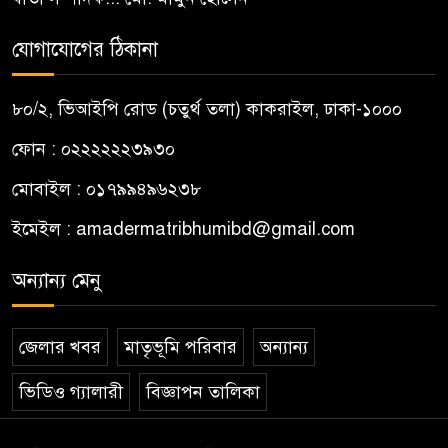
যোগাযোগের ঠিকানা
৮০/২, ভিআইপি রোড (চতুর্থ তলা) কাকরাইল, ঢাকা-১০০০
ফোন : ০২২২২২২৩৯৩০
মোবাইল : ০১৭৯৯৪৯৬২৩৮
ইমেইল :
amadermatribhumibd@gmail.com
অন্যান্য মেনু
জেলার খবর
মাতৃভূমি পরিবার
অন্যান্য
ভিডিও গ্যালারী
বিজ্ঞাপন তালিকা