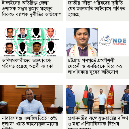
টাঙ্গাইলের অতিরিক্ত জেলা
জাতীয় ক্রীড়া পরিষদের দুর্নীতি
প্রশাসক সঞ্জয় কুমার মহন্তের
যেন মরনঘাতি ভাইরাসে পরিণত
বিরুদ্ধে ব্যাপক দুর্নীতির অভিযোগ
হয়েছে
অনিয়মকারীদের অভয়ারণ্যে
চট্টগ্রাম গণপূর্তে প্রকৌশলী
পরিণত হয়েছে অগ্রণী ব্যাংক!
মেহেদী ও এনডিইকে ঘিরে ৫০
লাখ টাকার ঘুষের অভিযোগ
নারায়ণগঞ্জ এলজিইডিতে ‘৩%
প্রধানমন্ত্রীর সঙ্গে যুক্তরাষ্ট্রের দক্ষিণ
দুলাল’ খ্যাত আহসানুজ্জামানের
ও মধ্য এশিয়াবিষয়ক বিশেষ