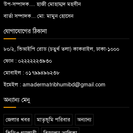
উপ-সম্পাদক.... হাজী মোহাম্মদ মহসীন
বার্তা সম্পাদক... মো: মামুন হোসেন
যোগাযোগের ঠিকানা
৮০/২, ভিআইপি রোড (চতুর্থ তলা) কাকরাইল, ঢাকা-১০০০
ফোন : ০২২২২২২৩৯৩০
মোবাইল : ০১৭৯৯৪৯৬২৩৮
ইমেইল :
amadermatribhumibd@gmail.com
অন্যান্য মেনু
জেলার খবর
মাতৃভূমি পরিবার
অন্যান্য