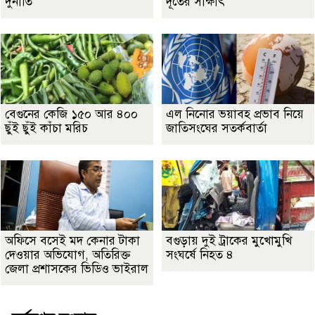
দুর্নীতি
দূতের সাক্ষাৎ
বেগুনের কেজি ১৫০ আর ৪০০
এল নিনোর ভয়াবহ প্রভাব নিয়ে
ছুঁই ছুঁই কাঁচা মরিচ
জাতিসংঘের সতর্কবার্তা
অফিসে বসেই মদ কেনার টাকা
বগুড়ায় দুই ট্রাকের মুখোমুখি
দেওয়ার অভিযোগ, অতিরিক্ত
সংঘর্ষে নিহত ৪
জেলা প্রশাসকের ভিডিও ভাইরাল