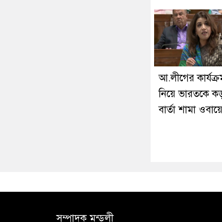
আ.লীগের কার্যক্র
নিয়ে ভারতকে ক
বার্তা শামা ওবা
সম্পাদক মন্ডলী