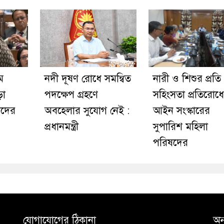
ম
নদী দূষণ রোধে সমন্বিত
নারী ও শিশুর প্রতি
ড়া
পদক্ষেপ গ্রহণে
সহিংসতা প্রতিরোধে
য়েদের
অবহেলার সুযোগ নেই :
আইন সংস্কারের
প্রধানমন্ত্রী
সুপারিশ মহিলা
পরিষদের
যোগাযোগের ঠিকানা
অন্