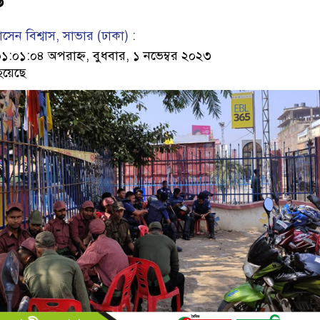
েন বিশ্বাস, সাভার (ঢাকা) :
০১:০৪ অপরাহ্ন, বুধবার, ১ নভেম্বর ২০২৩
হয়েছে