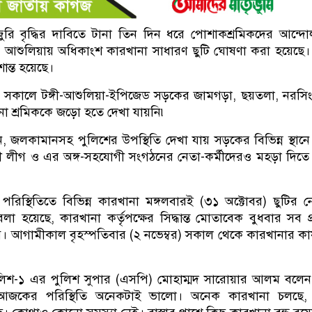
ুরি বৃদ্ধির দাবিতে টানা তিন দিন ধরে পোশাকশ্রমিকদের আন্দ
রের আশুলিয়ায় অধিকাংশ কারখানা সাধারণ ছুটি ঘোষণা করা হয়েছে
ান্ত হয়েছে।
র) সকালে টঙ্গী-আশুলিয়া-ইপিজেড সড়কের জামগড়া, ছয়তলা, নরসি
ো শ্রমিককে জড়ো হতে দেখা যায়নি৷
ন, জলকামানসহ পুলিশের উপস্থিতি দেখা যায় সড়কের বিভিন্ন স্থান
 লীগ ও এর অঙ্গ-সহযোগী সংগঠনের নেতা-কর্মীদেরও মহড়া দিতে
ত পরিস্থিতিতে বিভিন্ন কারখানা মঙ্গলবারই (৩১ অক্টোবর) ছুটির 
লা হয়েছে, কারখানা কর্তৃপক্ষের সিদ্ধান্ত মোতাবেক বুধবার সব প
কবে। আগামীকাল বৃহস্পতিবার (২ নভেম্বর) সকাল থেকে কারখানার কার্
ুলিশ-১ এর পুলিশ সুপার (এসপি) মোহাম্মদ সারোয়ার আলম বলে
আজকের পরিস্থিতি অনেকটাই ভালো। অনেক কারখানা চলছে, 