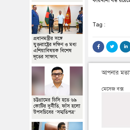
কারখানা বন্ধ রয়েছ
Tag :
প্রধানমন্ত্রীর সঙ্গে
যুক্তরাষ্ট্রের দক্ষিণ ও মধ্য
এশিয়াবিষয়ক বিশেষ
দূতের সাক্ষাৎ
আপনার মতা
মেসেজ বক্স
চট্টগ্রামের ডিসি হতে ৬৯
কোটির দুর্নীতি, ফাঁস হলো
উপসচিবের ‘সম্মতিপত্র’