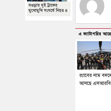
বগুড়ায় দুই ট্রাকের
মুখোমুখি সংঘর্ষে নিহত ৪
এ ক্যাটাগরির আর
র‍্যাবের নাম বদল
আসছে এসআরবি