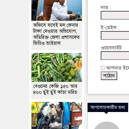
নাম :
অফিসে বসেই মদ কেনার
ই-মেইল :
টাকা দেওয়ার অভিযোগ,
অতিরিক্ত জেলা প্রশাসকের
ভিডিও ভাইরাল
ওয়েবসাইট :
আপনার ইমেইল
বেগুনের কেজি ১৫০ আর
৪০০ ছুঁই ছুঁই কাঁচা মরিচ
আপলোডকারীর তথ্য