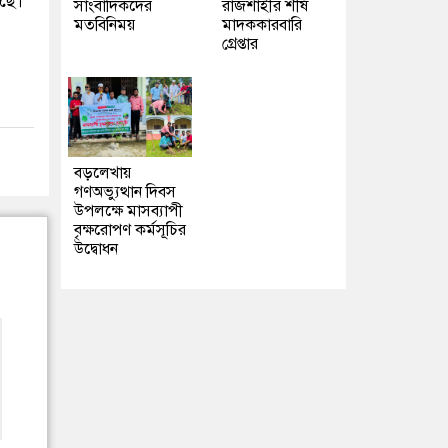
েছে।
সাংবাদিকদের
রাজশাহীর শীর্ষ
মতবিনিময়
মাদককারবারি
গ্রেপ্তার
বড়লেখায়
গণঅভ্যুত্থান দিবস
উপলক্ষে মাসব্যাপী
বৃক্ষরোপণ কর্মসূচির
উদ্বোধন