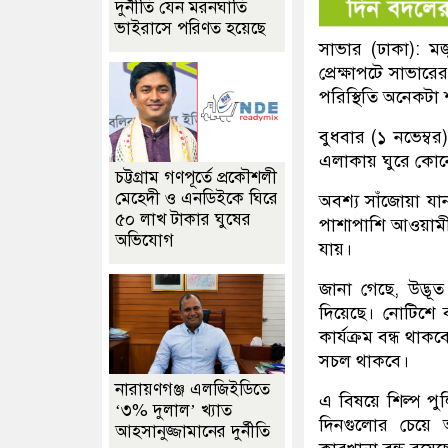
দুর্নীতি যেন মরনঘাতি
ভাইরাসে পরিণত হয়েছে
সাভার (ঢাকা): মজ
প্রেক্ষাপটে সাভা
পরিস্থিতি অনেকটা শ
বুধবার (১ নভেম্ব
এলাকায় ঘুরে কোন
চট্টগ্রাম গণপূর্তে প্রকৌশলী
মেহেদী ও এনডিইকে ঘিরে
অবশ্য সাঁজোয়া যা
৫০ লাখ টাকার ঘুষের
পাশাপাশি আওয়ামী
অভিযোগ
যায়।
জানা গেছে, উদ্ভূ
দিয়েছে। নোটিশে ব
কার্যক্রম বন্ধ থা
সচল থাকবে।
নারায়ণগঞ্জ এলজিইডিতে
এ বিষয়ে শিল্প প
‘৩% দুলাল’ খ্যাত
দিনগুলোর চেয়ে 
আহসানুজ্জামানের দুর্নীতি