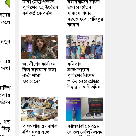
ঢাকা মেট্রোপলিটন
ফ্যাসিবাদের কালো
পুলিশের ১২ ঊর্ধ্বতন
ছায়া সংস্কৃতির
কর্মকর্তাকে বদলি
মাধ্যমে বিদায়
োলনের
করতে হবে : শফিকুর
। ফলে
রহমান
ংহপুর
ে। এর
আ.লীগের কার্যক্রম
কুমিল্লার
 দেখা
নিয়ে ভারতকে কড়া
ব্রাহ্মণপাড়ায়
বার্তা শামা
পুলিশের বিশেষ
ওবায়েদের
অভিযানে ৪ গ্রেপ্তার,
উদ্ধার এক ভিকটিম
নোটিশ
্রকার
যক্রম
ন, গত
ব্রাহ্মণপাড়ায় নবাগত
কালিহাতীতে ২১৯
কিছু
ইউএনওর সঙ্গে
বোতল ফেন্সিডিলসহ