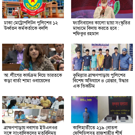
ঢাকা মেট্রোপলিটন পুলিশের ১২
ফ্যাসিবাদের কালো ছায়া সংস্কৃতির
ঊর্ধ্বতন কর্মকর্তাকে বদলি
মাধ্যমে বিদায় করতে হবে :
শফিকুর রহমান
আ.লীগের কার্যক্রম নিয়ে ভারতকে
কুমিল্লার ব্রাহ্মণপাড়ায় পুলিশের
কড়া বার্তা শামা ওবায়েদের
বিশেষ অভিযানে ৪ গ্রেপ্তার, উদ্ধার
এক ভিকটিম
ব্রাহ্মণপাড়ায় নবাগত ইউএনওর
কালিহাতীতে ২১৯ বোতল
সঙ্গে সাংবাদিকদের মতবিনিময়
ফেন্সিডিলসহ রাজশাহীর শীর্ষ