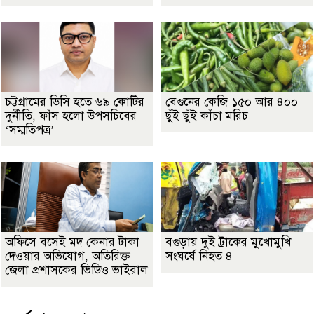
চট্টগ্রামের ডিসি হতে ৬৯ কোটির
বেগুনের কেজি ১৫০ আর ৪০০
দুর্নীতি, ফাঁস হলো উপসচিবের
ছুঁই ছুঁই কাঁচা মরিচ
‘সম্মতিপত্র’
অফিসে বসেই মদ কেনার টাকা
বগুড়ায় দুই ট্রাকের মুখোমুখি
দেওয়ার অভিযোগ, অতিরিক্ত
সংঘর্ষে নিহত ৪
জেলা প্রশাসকের ভিডিও ভাইরাল