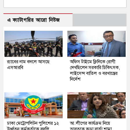
এ ক্যাটাগরির আরো নিউজ
র‍্যাবের নাম বদলে আসছে
অফিস টাইমে ক্লিনিকে রোগী
এসআরবি
দেখছিলেন সরকারি চিকিৎসক,
লাইসেন্স বাতিল ও বরখাস্তের
নির্দেশ
ঢাকা মেট্রোপলিটন পুলিশের ১২
আ.লীগের কার্যক্রম নিয়ে
ঊর্ধ্বতন কর্মকর্তাকে বদলি
ভারতকে কড়া বার্তা শামা