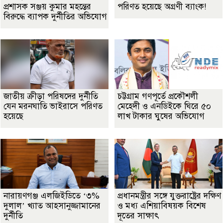
প্রশাসক সঞ্জয় কুমার মহন্তের
পরিণত হয়েছে অগ্রণী ব্যাংক!
বিরুদ্ধে ব্যাপক দুর্নীতির অভিযোগ
জাতীয় ক্রীড়া পরিষদের দুর্নীতি
চট্টগ্রাম গণপূর্তে প্রকৌশলী
যেন মরনঘাতি ভাইরাসে পরিণত
মেহেদী ও এনডিইকে ঘিরে ৫০
হয়েছে
লাখ টাকার ঘুষের অভিযোগ
নারায়ণগঞ্জ এলজিইডিতে ‘৩%
প্রধানমন্ত্রীর সঙ্গে যুক্তরাষ্ট্রের দক্ষিণ
দুলাল’ খ্যাত আহসানুজ্জামানের
ও মধ্য এশিয়াবিষয়ক বিশেষ
দুর্নীতি
দূতের সাক্ষাৎ