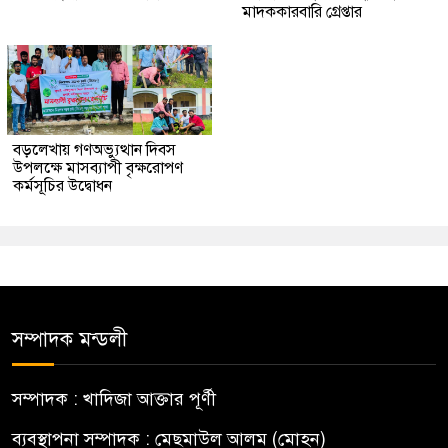
মাদককারবারি গ্রেপ্তার
বড়লেখায় গণঅভ্যুত্থান দিবস
উপলক্ষে মাসব্যাপী বৃক্ষরোপণ
কর্মসূচির উদ্বোধন
সম্পাদক মন্ডলী
সম্পাদক : খাদিজা আক্তার পূর্ণী
ব্যবস্থাপনা সম্পাদক : মেছমাউল আলম (মোহন)