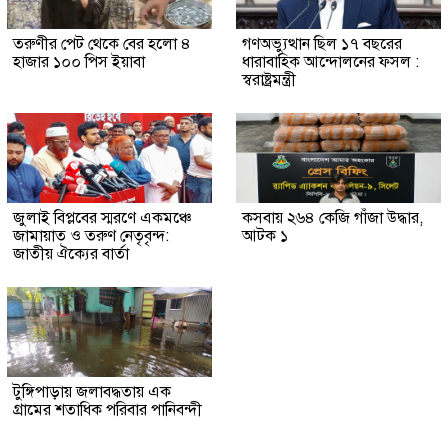
তরুণীর পেট থেকে বের হলো ৪
গণঅভ্যুত্থান ছিল ১৭ বছরের
হাজার ১০০ পিস ইয়াবা
ধারাবাহিক আন্দোলনের ফসল :
স্বরাষ্ট্রমন্ত্রী
জুলাই বিপ্লবের স্মরণে একমঞ্চে
কসবায় ২৬৪ কেজি গাঁজা উদ্ধার,
জামায়াত ও তরুণ নেতৃবৃন্দ:
আটক ১
জাতীয় ঐক্যের বার্তা
টুঙ্গিপাড়ায় জলাবদ্ধতায় এক
গ্রামের শতাধিক পরিবার পানিবন্দী