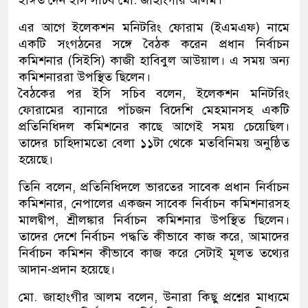
ইঙ্গিত দেন ইসি সচিব মো. জাহাংগীর আলম।
এর আগে ইলেকশন মনিটরিং ফোরাম (ইএমএফ) নামে
একটি সংগঠনের সঙ্গে বৈঠক করেন প্রধান নির্বাচন
কমিশনার (সিইসি) কাজী হাবিবুল আউয়াল। এ সময় অন্য
কমিশনাররা উপস্থিত ছিলেন।
বৈঠকের পর ইসি সচিব বলেন, ইলেকশন মনিটরিং
ফোরামের ব্যানারে পাঁচজন বিদেশি মেহমানসহ একটি
প্রতিনিধিদল কমিশনের কাছে আগেই সময় চেয়েছিল।
তাদের চাহিদামতো বেলা ১১টা থেকে মতবিনিময় অনুষ্ঠিত
হয়েছে।
তিনি বলেন, প্রতিনিধিদলে ভারতের সাবেক প্রধান নির্বাচন
কমিশনার, নেপালের একজন সাবেক নির্বাচন কমিশনারসহ
মালদ্বীপ, শ্রীলঙ্কার নির্বাচন কমিশনার উপস্থিত ছিলেন।
তাদের দেশে নির্বাচন পদ্ধতি কীভাবে কাজ করে, আমাদের
নির্বাচন কমিশন কীভাবে কাজ করে সেটাই মূলত তথ্যের
আদান-প্রদান হয়েছে।
মো. জাহাংগীর আলম বলেন, উনারা কিছু প্রশ্নের মাধ্যমে