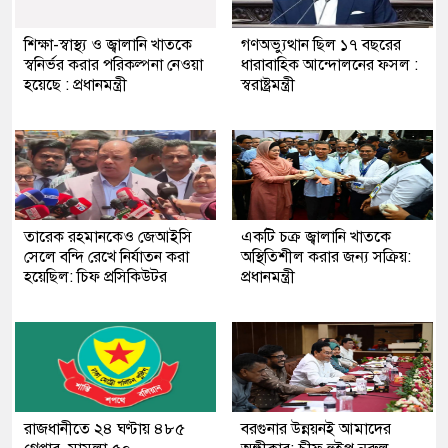
শিক্ষা-স্বাস্থ্য ও জ্বালানি খাতকে
গণঅভ্যুত্থান ছিল ১৭ বছরের
স্বনির্ভর করার পরিকল্পনা নেওয়া
ধারাবাহিক আন্দোলনের ফসল :
হয়েছে : প্রধানমন্ত্রী
স্বরাষ্ট্রমন্ত্রী
তারেক রহমানকেও জেআইসি
একটি চক্র জ্বালানি খাতকে
সেলে বন্দি রেখে নির্যাতন করা
অস্থিতিশীল করার জন্য সক্রিয়:
হয়েছিল: চিফ প্রসিকিউটর
প্রধানমন্ত্রী
রাজধানীতে ২৪ ঘণ্টায় ৪৮৫
বরগুনার উন্নয়নই আমাদের