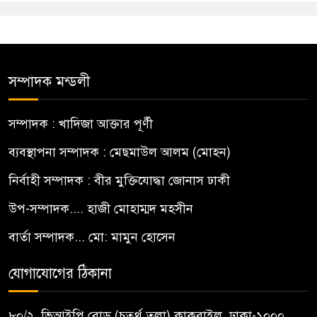
সম্পাদক মন্ডলী
সম্পাদক : খাদিজা আক্তার পূর্ণী
ব্যবস্থাপনা সম্পাদক : মেছমাউল আলম (মোহন)
নির্বাহী সম্পাদক : বীর মুক্তিযোদ্ধা জোনাস ঢাকী
উপ-সম্পাদক.... হাজী মোহাম্মদ মহসীন
বার্তা সম্পাদক... মো: মামুন হোসেন
যোগাযোগের ঠিকানা
৮০/২, ভিআইপি রোড (চতুর্থ তলা) কাকরাইল, ঢাকা-১০০০