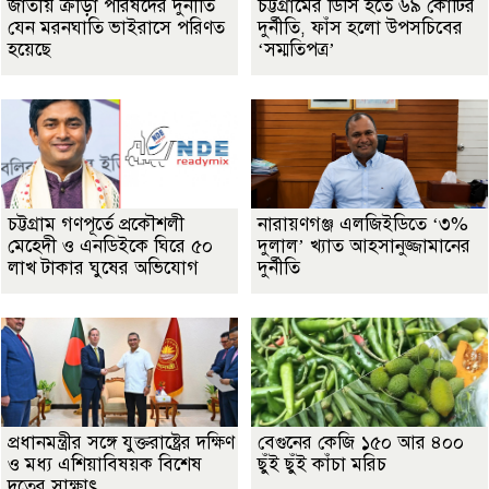
জাতীয় ক্রীড়া পরিষদের দুর্নীতি
চট্টগ্রামের ডিসি হতে ৬৯ কোটির
যেন মরনঘাতি ভাইরাসে পরিণত
দুর্নীতি, ফাঁস হলো উপসচিবের
হয়েছে
‘সম্মতিপত্র’
চট্টগ্রাম গণপূর্তে প্রকৌশলী
নারায়ণগঞ্জ এলজিইডিতে ‘৩%
মেহেদী ও এনডিইকে ঘিরে ৫০
দুলাল’ খ্যাত আহসানুজ্জামানের
লাখ টাকার ঘুষের অভিযোগ
দুর্নীতি
প্রধানমন্ত্রীর সঙ্গে যুক্তরাষ্ট্রের দক্ষিণ
বেগুনের কেজি ১৫০ আর ৪০০
ও মধ্য এশিয়াবিষয়ক বিশেষ
ছুঁই ছুঁই কাঁচা মরিচ
দূতের সাক্ষাৎ