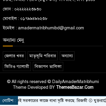
ফোন : ০২২২২২২৩৯৩০
মোবাইল : ০১৭৯৯৪৯৬২৩৮
ইমেইল :
amadermatribhumibd@gmail.com
অন্যান্য মেনু
জেলার খবর
মাতৃভূমি পরিবার
অন্যান্য
ভিডিও গ্যালারী
বিজ্ঞাপন তালিকা
© All rights reserved © DailyAmaderMatribhumi
Theme Developed BY
ThemesBazar.Com
 অনেকেই সরকারের কাজে বাধা সৃষ্টি করছে: রিজভী
নোটিশ :
যুক্তরাষ্ট্রে ৫.