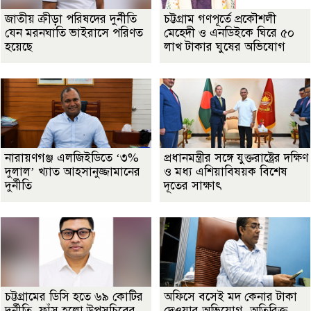
জাতীয় ক্রীড়া পরিষদের দুর্নীতি
চট্টগ্রাম গণপূর্তে প্রকৌশলী
যেন মরনঘাতি ভাইরাসে পরিণত
মেহেদী ও এনডিইকে ঘিরে ৫০
হয়েছে
লাখ টাকার ঘুষের অভিযোগ
নারায়ণগঞ্জ এলজিইডিতে ‘৩%
প্রধানমন্ত্রীর সঙ্গে যুক্তরাষ্ট্রের দক্ষিণ
দুলাল’ খ্যাত আহসানুজ্জামানের
ও মধ্য এশিয়াবিষয়ক বিশেষ
দুর্নীতি
দূতের সাক্ষাৎ
চট্টগ্রামের ডিসি হতে ৬৯ কোটির
অফিসে বসেই মদ কেনার টাকা
দুর্নীতি, ফাঁস হলো উপসচিবের
দেওয়ার অভিযোগ, অতিরিক্ত