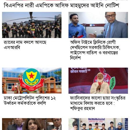
বিএনপির নারী এমপিকে আসিফ মাহমুদের আইনি নোটিশ
র‍্যাবের নাম বদলে আসছে
অফিস টাইমে ক্লিনিকে রোগী
এসআরবি
দেখছিলেন সরকারি চিকিৎসক,
লাইসেন্স বাতিল ও বরখাস্তের
নির্দেশ
ঢাকা মেট্রোপলিটন পুলিশের ১২
ফ্যাসিবাদের কালো ছায়া সংস্কৃতির
ঊর্ধ্বতন কর্মকর্তাকে বদলি
মাধ্যমে বিদায় করতে হবে :
শফিকুর রহমান