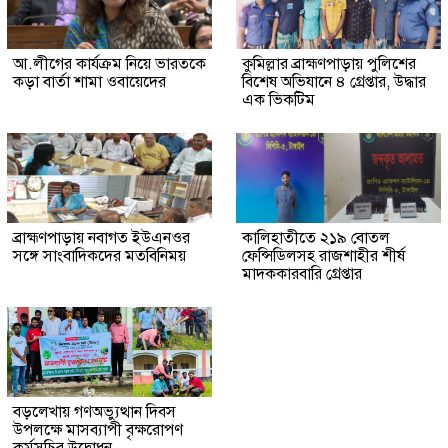
আ.লীগের কার্যক্রম নিয়ে ভারতকে
কুমিল্লার ব্রাহ্মণপাড়ায় পুলিশের
কড়া বার্তা শামা ওবায়েদের
বিশেষ অভিযানে ৪ গ্রেপ্তার, উদ্ধার
এক ভিকটিম
ব্রাহ্মণপাড়ায় নবাগত ইউএনওর
কালিহাতীতে ২১৯ বোতল
সঙ্গে সাংবাদিকদের মতবিনিময়
ফেন্সিডিলসহ রাজশাহীর শীর্ষ
মাদককারবারি গ্রেপ্তার
বড়লেখায় গণঅভ্যুত্থান দিবস
উপলক্ষে মাসব্যাপী বৃক্ষরোপণ