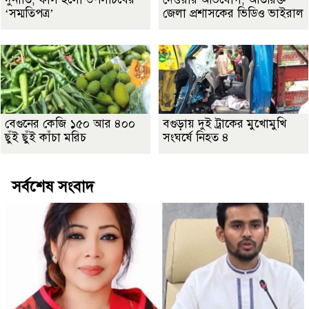
‘সম্মতিপত্র’
জেলা প্রশাসকের ভিডিও ভাইরাল
বেগুনের কেজি ১৫০ আর ৪০০
বগুড়ায় দুই ট্রাকের মুখোমুখি
ছুঁই ছুঁই কাঁচা মরিচ
সংঘর্ষে নিহত ৪
সর্বশেষ সংবাদ