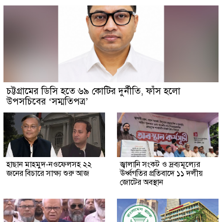
চট্টগ্রামের ডিসি হতে ৬৯ কোটির দুর্নীতি, ফাঁস হলো
উপসচিবের ‘সম্মতিপত্র’
হাছান মাহমুদ-নওফেলসহ ২২
জ্বালানি সংকট ও দ্রব্যমূল্যের
জনের বিচারে সাক্ষ্য শুরু আজ
ঊর্ধ্বগতির প্রতিবাদে ১১ দলীয়
জোটের অবস্থান