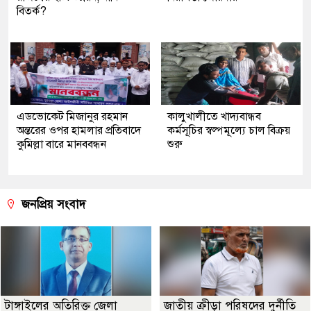
বিতর্ক?
এডভোকেট মিজানুর রহমান
কালুখালীতে খাদ্যবান্ধব
অন্তরের ওপর হামলার প্রতিবাদে
কর্মসূচির স্বল্পমূল্যে চাল বিক্রয়
কুমিল্লা বারে মানববন্ধন
শুরু
জনপ্রিয় সংবাদ
টাঙ্গাইলের অতিরিক্ত জেলা
জাতীয় ক্রীড়া পরিষদের দুর্নীতি