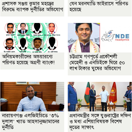
প্রশাসক সঞ্জয় কুমার মহন্তের
যেন মরনঘাতি ভাইরাসে পরিণত
বিরুদ্ধে ব্যাপক দুর্নীতির অভিযোগ
হয়েছে
অনিয়মকারীদের অভয়ারণ্যে
চট্টগ্রাম গণপূর্তে প্রকৌশলী
পরিণত হয়েছে অগ্রণী ব্যাংক!
মেহেদী ও এনডিইকে ঘিরে ৫০
লাখ টাকার ঘুষের অভিযোগ
নারায়ণগঞ্জ এলজিইডিতে ‘৩%
প্রধানমন্ত্রীর সঙ্গে যুক্তরাষ্ট্রের দক্ষিণ
দুলাল’ খ্যাত আহসানুজ্জামানের
ও মধ্য এশিয়াবিষয়ক বিশেষ
দুর্নীতি
দূতের সাক্ষাৎ