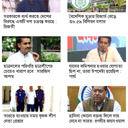
সরকারকে ব্যর্থ করতে দেশের
বৈদেশিক মুদ্রার রিজার্ভ বেড়ে
বিরুদ্ধে একটি দল চক্রান্ত করছে :
৩৬.৫৯ বিলিয়ন ডলার
রিজভী
ছাত্রদলের পরিণতি ছাত্রলীগের
যাদের কমিশনার হওয়ার যোগ্যতা
চেয়েও খারাপ হবে : সারজিস
ছিল না, তারা উপদেষ্টা হয়েছিল :
আলম
পার্থ
ভারতে যাওয়ার সময় কৃষক লীগ
হাসিনা কোনো বক্তব্য দিলে দায়
নেতা গ্রেপ্তার
নেবে না ভারত: রণধীর জয়সওয়াল