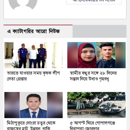
আপলোডকারীর সব সংবাদ
এ ক্যাটাগরির আরো নিউজ
ভারতে যাওয়ার সময় কৃষক লীগ
স্বামীর বন্ধুর সঙ্গে ২৮ দিনের
নেতা গ্রেপ্তার
সন্তান নিয়ে উধাও গৃহবধূ
মিঠাপুকুরে নোংরা চত্বর থেকে
৫ আগস্ট ঘিরে গোপালগঞ্জে
রাজস্বের হাট: উন্নয়ন, নাকি
নিরাপত্তা জোরদার