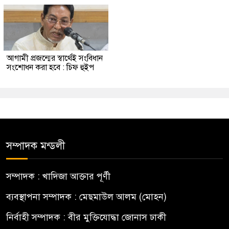
আগামী প্রজন্মের স্বার্থেই সংবিধান
সংশোধন করা হবে : চিফ হুইপ
সম্পাদক মন্ডলী
সম্পাদক : খাদিজা আক্তার পূর্ণী
ব্যবস্থাপনা সম্পাদক : মেছমাউল আলম (মোহন)
নির্বাহী সম্পাদক : বীর মুক্তিযোদ্ধা জোনাস ঢাকী