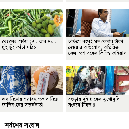
বেগুনের কেজি ১৫০ আর ৪০০
অফিসে বসেই মদ কেনার টাকা
ছুঁই ছুঁই কাঁচা মরিচ
দেওয়ার অভিযোগ, অতিরিক্ত
জেলা প্রশাসকের ভিডিও ভাইরাল
এল নিনোর ভয়াবহ প্রভাব নিয়ে
বগুড়ায় দুই ট্রাকের মুখোমুখি
জাতিসংঘের সতর্কবার্তা
সংঘর্ষে নিহত ৪
সর্বশেষ সংবাদ