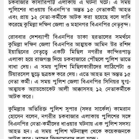
চকবাজার কাসারিপট্টি এলাকায় এ ঘটনা ঘটে। এ সময়
পুলিশের ধাওয়ায় বিএনপি’র অন্তত ১৫ নেতাকর্মী আহত
এবং প্রায় ১২ নেতা-কর্মীকে আটক করা হয়েছে বলে দাবি
করেছে কুমিল্লা দক্ষিণ জেলা ও মহানগর বিএনপির নেতৃবৃন্দ।
রোববার দেশব্যাপী বিএনপির ডাকা হরতালের সমর্থনে
কুমিল্লা দক্ষিণ জেলা বিএনপির আহ্বায়ক আমিন উর রশিদ
ইয়াছিনের নেতৃত্বে একটি মিছিল নগরীর কান্দিরপাড়
এলাকা হয়ে রাজগঞ্জ দিয়ে চকবাজারে পৌঁছলে পুলিশ তাতে
বাধা দেয়। এ সময় পুলিশ মিছিলকারীদের লাঠিপেটা ও
টিয়ারসেল ছুড়ে ছত্রভঙ্গ করে দেয়। এতে আহত হন অন্তত ১৫
নেতা কর্মী। এ সময় পুলিশ জেলা বিএনপির সিনিয়র যুগ্ম-
আহ্বায়ক অ্যাডভোকেট আলী আক্কাসসহ ১২ নেতাকর্মীকে
আটক করে।
কুমিল্লার অতিরিক্ত পুলিশ সুপার (সদর সার্কেল) কামরান
হোসেন বলেন, নগরীর চকবাজার এলাকায় পুলিশের সঙ্গে
বিএনপির নেতা-কর্মীদের ধাওয়ার ঘটনায় এক পুলিশ সদস্য
আহত হন। এ সময় পুলিশ ঘটনাস্থল থেকে কয়েকজনকে
আটক করে। তাদের জিজ্ঞাসাবাদ করা হচ্ছে।