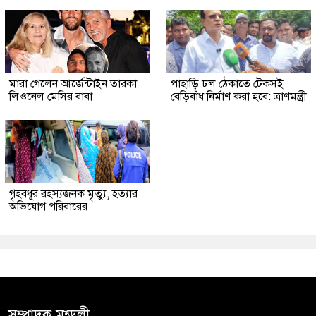
মারা গেলেন আর্জেন্টাইন তারকা
পাহাড়ি ঢল ঠেকাতে টেকসই
লিওনেল মেসির বাবা
বেড়িবাঁধ নির্মাণ করা হবে: ত্রাণমন্ত্রী
গৃহবধূর রহস্যজনক মৃত্যু, হত্যার
অভিযোগ পরিবারের
সম্পাদক মন্ডলী