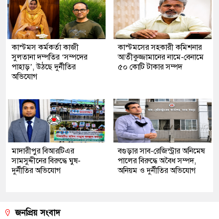
কাস্টমস কর্মকর্তা কাজী
কাস্টমসের সহকারী কমিশনার
সুলতানা দম্পতির ‘সম্পদের
আতীকুজ্জামানের নামে-বেনামে
পাহাড়’, উঠছে দুর্নীতির
৫০ কোটি টাকার সম্পদ
অভিযোগ
মাদারীপুর বিআরটিএর
বগুড়ার সাব-রেজিস্ট্রার অনিমেষ
সামসুদ্দীনের বিরুদ্ধে ঘুষ-
পালের বিরুদ্ধে অবৈধ সম্পদ,
দুর্নীতির অভিযোগ
অনিয়ম ও দুর্নীতির অভিযোগ
জনপ্রিয় সংবাদ