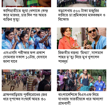
কালিহাতীতে জুয়া খেলাকে কেন্দ্র
বড়লেখায় ৫০০ টাকা মজুরির
করে মারধর, চার দিন পর আহত
দাবিতে চা শ্রমিকদের মানববন্ধন ও
ব্যক্তির মৃত্যু
বিক্ষোভ
এসএসসি পরীক্ষার ফল প্রকাশ
রিজভীর বক্তব্য ‘মিথ্যা’, সালমান
সোমবার সকাল ১০টায়, যেভাবে
শাহর মৃ’ত্যু নিয়ে মুখ খুললেন
জানা যাবে
শাবনূর
ব্রাহ্মণবাড়িয়ায় পূর্ববিরোধের জের
বাংলাদেশিকে বিএসএফ নিয়ে
ধরে দুপক্ষের সংঘর্ষে আহত ৩০
যাওয়ায় ভারতীয়কে ধরে আনলো
গ্রামবাসী