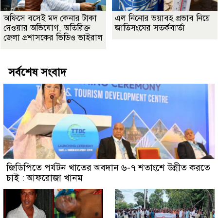
অফিসে বসেই মদ কেনার টাকা
এল নিনোর ভয়াবহ প্রভাব নিয়ে
দেওয়ার অভিযোগ, অতিরিক্ত
জাতিসংঘের সতর্কবার্তা
জেলা প্রশাসকের ভিডিও ভাইরাল
সর্বশেষ সংবাদ
জিডিপিতে পর্যটন খাতের অবদান ৬-৭ শতাংশে উন্নীত করতে
চাই : আফরোজা খানম