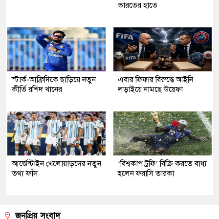
ভারতের হাতে
স্টার্ক-আফ্রিদিকে ছাড়িয়ে নতুন
এবার ফিফার বিরুদ্ধে আইনি
কীর্তি রশিদ খানের
লড়াইয়ে নামছে উয়েফা
আর্জেন্টাইন খেলোয়াড়দের নতুন
‘বিশ্বকাপ ট্রফি’ বিক্রি করতে বাধ্য
তথ্য ফাঁস
হলেন ফরাসি তারকা
জনপ্রিয় সংবাদ