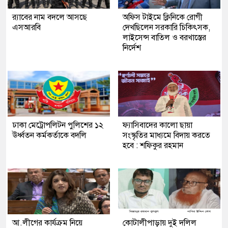
র‍্যাবের নাম বদলে আসছে
অফিস টাইমে ক্লিনিকে রোগী
এসআরবি
দেখছিলেন সরকারি চিকিৎসক,
লাইসেন্স বাতিল ও বরখাস্তের
নির্দেশ
ঢাকা মেট্রোপলিটন পুলিশের ১২
ফ্যাসিবাদের কালো ছায়া
ঊর্ধ্বতন কর্মকর্তাকে বদলি
সংস্কৃতির মাধ্যমে বিদায় করতে
হবে : শফিকুর রহমান
আ.লীগের কার্যক্রম নিয়ে
কোটালীপাড়ায় দুই দলিল