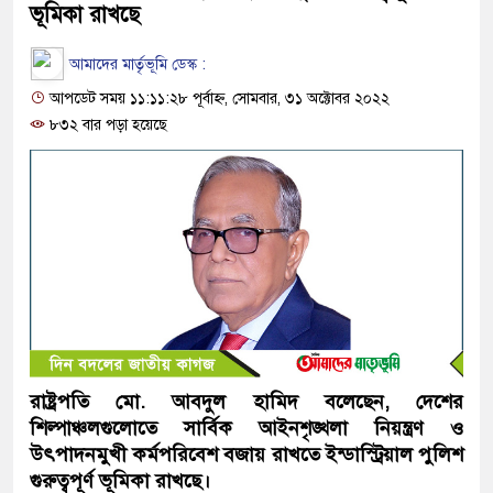
ভূমিকা রাখছে
আমাদের মার্তৃভূমি ডেস্ক :
আপডেট সময় ১১:১১:২৮ পূর্বাহ্ন, সোমবার, ৩১ অক্টোবর ২০২২
৮৩২ বার পড়া হয়েছে
রাষ্ট্রপতি মো. আবদুল হামিদ বলেছেন, দেশের
শিল্পাঞ্চলগুলোতে সার্বিক আইনশৃঙ্খলা নিয়ন্ত্রণ ও
উৎপাদনমুখী কর্মপরিবেশ বজায় রাখতে ইন্ডাস্ট্রিয়াল পুলিশ
গুরুত্বপূর্ণ ভূমিকা রাখছে।