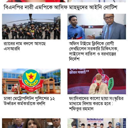
বিএনপির নারী এমপিকে আসিফ মাহমুদের আইনি নোটিশ
র‍্যাবের নাম বদলে আসছে
অফিস টাইমে ক্লিনিকে রোগী
এসআরবি
দেখছিলেন সরকারি চিকিৎসক,
লাইসেন্স বাতিল ও বরখাস্তের
নির্দেশ
ঢাকা মেট্রোপলিটন পুলিশের ১২
ফ্যাসিবাদের কালো ছায়া সংস্কৃতির
ঊর্ধ্বতন কর্মকর্তাকে বদলি
মাধ্যমে বিদায় করতে হবে :
শফিকুর রহমান