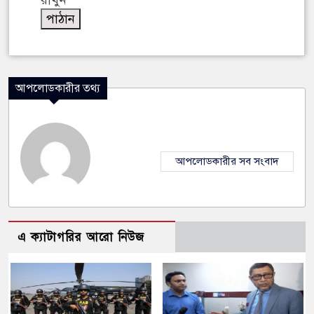
রাখুন
আপলোডকারীর তথ্য
আপলোডকারীর সব সংবাদ
এ ক্যাটাগরির আরো নিউজ