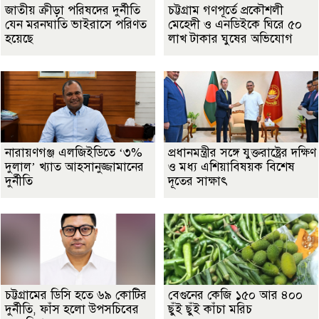
জাতীয় ক্রীড়া পরিষদের দুর্নীতি
চট্টগ্রাম গণপূর্তে প্রকৌশলী
যেন মরনঘাতি ভাইরাসে পরিণত
মেহেদী ও এনডিইকে ঘিরে ৫০
হয়েছে
লাখ টাকার ঘুষের অভিযোগ
নারায়ণগঞ্জ এলজিইডিতে ‘৩%
প্রধানমন্ত্রীর সঙ্গে যুক্তরাষ্ট্রের দক্ষিণ
দুলাল’ খ্যাত আহসানুজ্জামানের
ও মধ্য এশিয়াবিষয়ক বিশেষ
দুর্নীতি
দূতের সাক্ষাৎ
চট্টগ্রামের ডিসি হতে ৬৯ কোটির
বেগুনের কেজি ১৫০ আর ৪০০
দুর্নীতি, ফাঁস হলো উপসচিবের
ছুঁই ছুঁই কাঁচা মরিচ