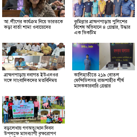
আ.লীগের কার্যক্রম নিয়ে ভারতকে
কুমিল্লার ব্রাহ্মণপাড়ায় পুলিশের
কড়া বার্তা শামা ওবায়েদের
বিশেষ অভিযানে ৪ গ্রেপ্তার, উদ্ধার
এক ভিকটিম
ব্রাহ্মণপাড়ায় নবাগত ইউএনওর
কালিহাতীতে ২১৯ বোতল
সঙ্গে সাংবাদিকদের মতবিনিময়
ফেন্সিডিলসহ রাজশাহীর শীর্ষ
মাদককারবারি গ্রেপ্তার
বড়লেখায় গণঅভ্যুত্থান দিবস
উপলক্ষে মাসব্যাপী বৃক্ষরোপণ