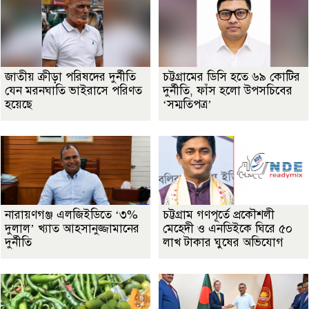
জাতীয় ক্রীড়া পরিষদের দুর্নীতি
চট্টগ্রামের ডিসি হতে ৬৯ কোটির
যেন মরনঘাতি ভাইরাসে পরিণত
দুর্নীতি, ফাঁস হলো উপসচিবের
হয়েছে
‘সম্মতিপত্র’
নারায়ণগঞ্জ এলজিইডিতে ‘৩%
চট্টগ্রাম গণপূর্তে প্রকৌশলী
দুলাল’ খ্যাত আহসানুজ্জামানের
মেহেদী ও এনডিইকে ঘিরে ৫০
দুর্নীতি
লাখ টাকার ঘুষের অভিযোগ