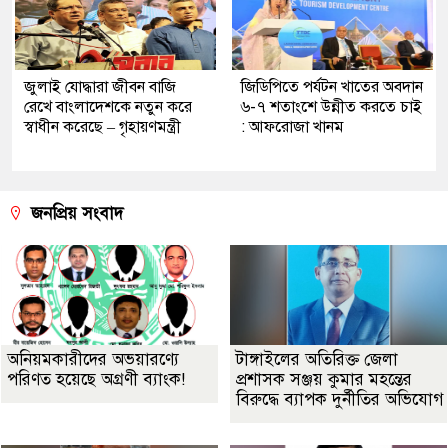
জুলাই যোদ্ধারা জীবন বাজি
জিডিপিতে পর্যটন খাতের অবদান
রেখে বাংলাদেশকে নতুন করে
৬-৭ শতাংশে উন্নীত করতে চাই
স্বাধীন করেছে – গৃহায়ণমন্ত্রী
: আফরোজা খানম
জনপ্রিয় সংবাদ
অনিয়মকারীদের অভয়ারণ্যে
টাঙ্গাইলের অতিরিক্ত জেলা
পরিণত হয়েছে অগ্রণী ব্যাংক!
প্রশাসক সঞ্জয় কুমার মহন্তের
বিরুদ্ধে ব্যাপক দুর্নীতির অভিযোগ