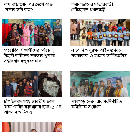
দাম বাড়ানোর পর দেশে আজ
কক্সবাজারের মাতারবাড়ী
সোনার ভরি কত?
পৌঁছেছেন প্রধানমন্ত্রী
বেরোবির শিক্ষার্থীদের ‘দরিচা’,
সাংবাদিক সুরক্ষা আইন প্রণয়নে
বিহারি নারীদের দক্ষতায় খুলছে
সরকারকে ৩ মাসের আল্টিমেটাম
সম্ভাবনার নতুন জানালা
চাঁপাইনবাবগঞ্জে ভারতীয় জাল
পঞ্চগড়ে ২৬৪-এর নবনির্বাচিত
টাকা তৈরির কারখানায় র‍্যাব-৫ এর
কমিটিকে সংবর্ধনা
অভিযান আটক ২