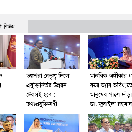
ো নিউজ
 ও
তরুণরা নেতৃত্ব দিলে
মানবিক অঙ্গীকার 
ন
প্রযুক্তিনির্ভর উন্নয়ন
করে ড্যাব ভবিষ্য
টেকসই হবে :
মানুষের পাশে দাঁড়া
তথ্যপ্রযুক্তিমন্ত্রী
ডা. জুবাইদা রহমান