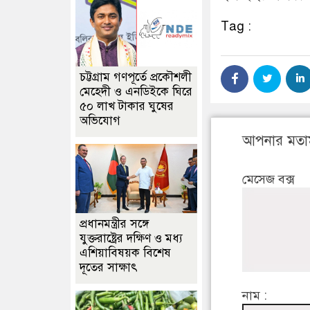
Tag :
চট্টগ্রাম গণপূর্তে প্রকৌশলী
মেহেদী ও এনডিইকে ঘিরে
৫০ লাখ টাকার ঘুষের
অভিযোগ
আপনার মতা
মেসেজ বক্স
প্রধানমন্ত্রীর সঙ্গে
যুক্তরাষ্ট্রের দক্ষিণ ও মধ্য
এশিয়াবিষয়ক বিশেষ
দূতের সাক্ষাৎ
নাম :