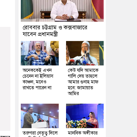
রোববার চট্টগ্রাম ও কক্সবাজারে
যাবেন প্রধানমন্ত্রী
অনেককেই এখন
কেউ যদি আমাকে
চেনেন না ইলিয়াস
গালি দেয় তাহলে
কাঞ্চন, মনেও
আমার গুনাহ মাফ
রাখতে পারেন না
হবে: জামায়াত
আমির
তরুণরা নেতৃত্ব দিলে
মানবিক অঙ্গীকার