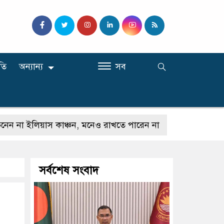
তি
অন্যান্য
সব
লিয়াস কাঞ্চন, মনেও রাখতে পারেন না
কেউ যদি আমাকে গাল
সর্বশেষ সংবাদ