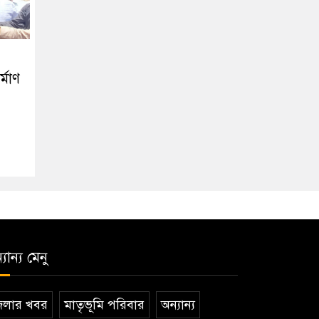
্মাণ
যান্য মেনু
েলার খবর
মাতৃভূমি পরিবার
অন্যান্য