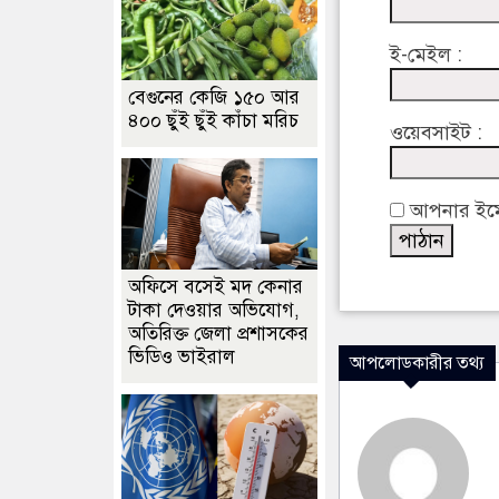
ই-মেইল :
বেগুনের কেজি ১৫০ আর
৪০০ ছুঁই ছুঁই কাঁচা মরিচ
ওয়েবসাইট :
আপনার ইমেইল
অফিসে বসেই মদ কেনার
টাকা দেওয়ার অভিযোগ,
অতিরিক্ত জেলা প্রশাসকের
ভিডিও ভাইরাল
আপলোডকারীর তথ্য