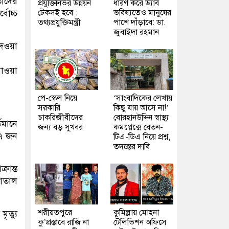
তাদের
প্রযুক্তিনির্ভর উন্নয়ন
ধারণ করে ড্যাব
টেকসই হবে :
ভবিষ্যতেও মানুষের
বোচ্চ
তথ্যপ্রযুক্তিমন্ত্রী
পাশে দাঁড়াবে: ডা.
জুবাইদা রহমান
দেওয়া
পাওয়া
পে-স্কেল নিয়ে
‘সাংবাদিকের লেখায়
সরকারি
কিছু যায় আসে না!’
চাকরিজীবীদের
বোরহানউদ্দিন স্বাস্থ্য
তমানে
জন্য বড় সুখবর
কমপ্লেক্সে বেতন-
১৭ জন
টিএ-ডিএ নিয়ে প্রশ্ন,
তদন্তের দাবি
্রান্ত
পাতাল
শরীয়তপুরে
কুমিল্লায় মোহনা
ৃত্যু
কু’প্রস্তাবে রাজি না
টেলিভিশন অফিসে