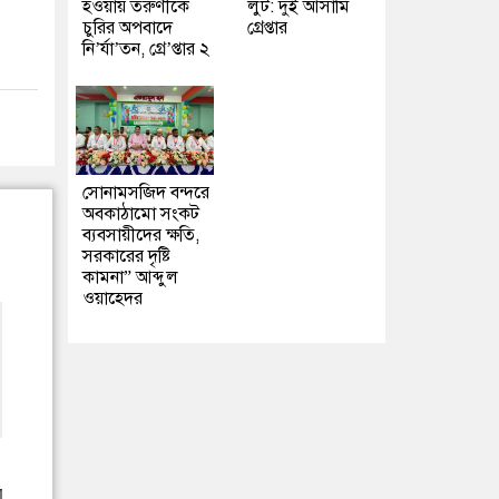
হওয়ায় তরুণীকে
লুট: দুই আসামি
চুরির অপবাদে
গ্রেপ্তার
নি’র্যা’তন, গ্রে’প্তার ২
সোনামসজিদ বন্দরে
অবকাঠামো সংকট
ব্যবসায়ীদের ক্ষতি,
সরকারের দৃষ্টি
কামনা” আব্দুল
ওয়াহেদর