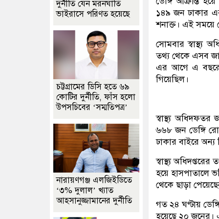
ডেঙ্গি আক্রান্ত 
দুর্নীতি যেন মরনঘাতি
১৪৯ জন ঢাকার এবং
ভাইরাসে পরিণত হয়েছে
শনাক্ত। এই সময়ে ডে
সোমবার স্বাস্থ্য 
তথ্য থেকে এসব জা
এর আগে এ বছরের 
গিয়েছিল।
চট্টগ্রামের ডিসি হতে ৬৯
কোটির দুর্নীতি, ফাঁস হলো
উপসচিবের ‘সম্মতিপত্র’
স্বাস্থ্য অধিদফত
৬৬৮ জন ডেঙ্গি র
ঢাকার বাইরে অন্য
স্বাস্থ্য অধিদপ্তরে
হয়ে হাসপাতালে ভর্
নারায়ণগঞ্জ এলজিইডিতে
থেকে ছাড়া পেয়েছে
‘৩% দুলাল’ খ্যাত
আহসানুজ্জামানের দুর্নীতি
গত ২৪ ঘণ্টায় ডেঙ্
হয়েছে ২০ জনের। এ 