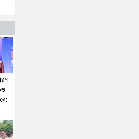
ধারণ
তেও
বে: