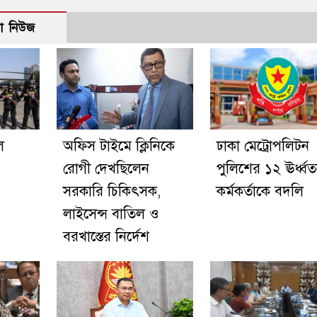
ো নিউজ
ে
অফিস টাইমে ক্লিনিকে
ঢাকা মেট্রোপলিটন
রোগী দেখছিলেন
পুলিশের ১২ ঊর্ধ্ব
সরকারি চিকিৎসক,
কর্মকর্তাকে বদলি
লাইসেন্স বাতিল ও
বরখাস্তের নির্দেশ