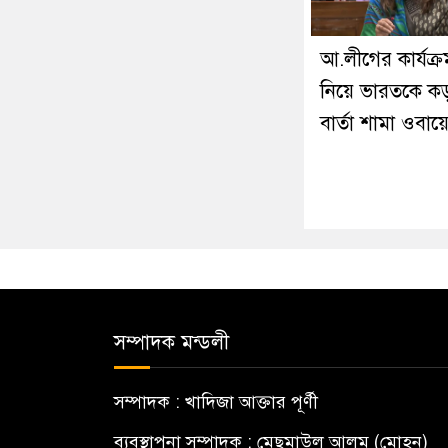
আ.লীগের কার্যক্র
নিয়ে ভারতকে ক
বার্তা শামা ওবা
সম্পাদক মন্ডলী
সম্পাদক : খাদিজা আক্তার পূর্ণী
ব্যবস্থাপনা সম্পাদক : মেছমাউল আলম (মোহন)