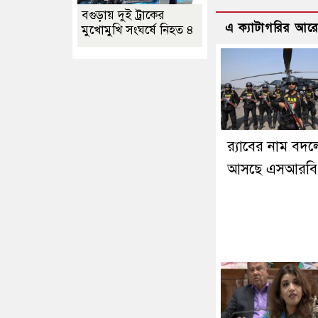
বগুড়ায় দুই ট্রাকের
এ ক্যাটাগরির আর
মুখোমুখি সংঘর্ষে নিহত ৪
র‍্যাবের নাম বদল
আসছে এসআরবি