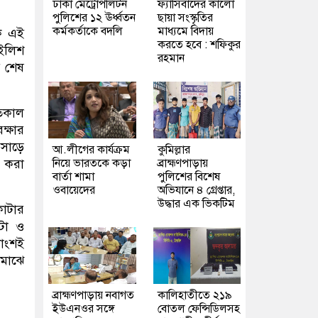
ঢাকা মেট্রোপলিটন
ফ্যাসিবাদের কালো
পুলিশের ১২ ঊর্ধ্বতন
ছায়া সংস্কৃতির
কর্মকর্তাকে বদলি
মাধ্যমে বিদায়
কে এই
করতে হবে : শফিকুর
 ইলিশ
রহমান
র শেষ
গতকাল
ক্ষার
 সাড়ে
আ.লীগের কার্যক্রম
কুমিল্লার
নিয়ে ভারতকে কড়া
ব্রাহ্মণপাড়ায়
 করা
বার্তা শামা
পুলিশের বিশেষ
ওবায়েদের
অভিযানে ৪ গ্রেপ্তার,
উদ্ধার এক ভিকটিম
কাটার
টা ও
াংশই
 মাঝে
ব্রাহ্মণপাড়ায় নবাগত
কালিহাতীতে ২১৯
ইউএনওর সঙ্গে
বোতল ফেন্সিডিলসহ