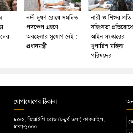
ম
নদী দূষণ রোধে সমন্বিত
নারী ও শিশুর প্রতি
ড়া
পদক্ষেপ গ্রহণে
সহিংসতা প্রতিরোধে
য়েদের
অবহেলার সুযোগ নেই :
আইন সংস্কারের
প্রধানমন্ত্রী
সুপারিশ মহিলা
পরিষদের
যোগাযোগের ঠিকানা
অন্
৮০/২, ভিআইপি রোড (চতুর্থ তলা) কাকরাইল,
জ
ঢাকা-১০০০