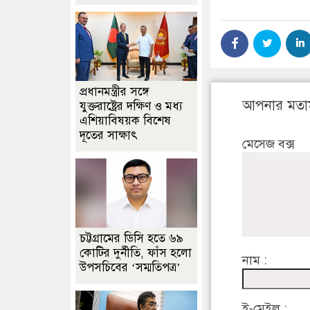
প্রধানমন্ত্রীর সঙ্গে
আপনার মতা
যুক্তরাষ্ট্রের দক্ষিণ ও মধ্য
এশিয়াবিষয়ক বিশেষ
দূতের সাক্ষাৎ
মেসেজ বক্স
চট্টগ্রামের ডিসি হতে ৬৯
কোটির দুর্নীতি, ফাঁস হলো
নাম :
উপসচিবের ‘সম্মতিপত্র’
ই-মেইল :