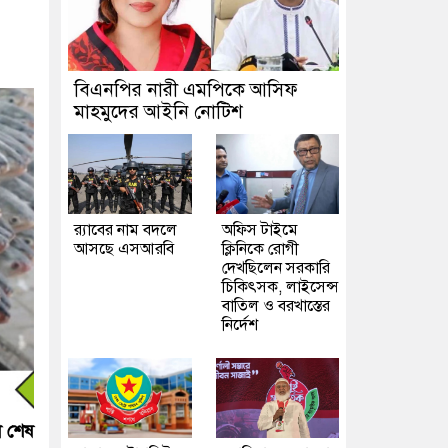
বিএনপির নারী এমপিকে আসিফ
মাহমুদের আইনি নোটিশ
র‍্যাবের নাম বদলে
অফিস টাইমে
আসছে এসআরবি
ক্লিনিকে রোগী
দেখছিলেন সরকারি
চিকিৎসক, লাইসেন্স
বাতিল ও বরখাস্তের
নির্দেশ
া শেষ