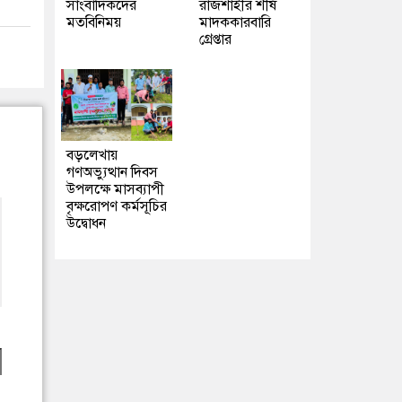
সাংবাদিকদের
রাজশাহীর শীর্ষ
মতবিনিময়
মাদককারবারি
গ্রেপ্তার
বড়লেখায়
গণঅভ্যুত্থান দিবস
উপলক্ষে মাসব্যাপী
বৃক্ষরোপণ কর্মসূচির
উদ্বোধন