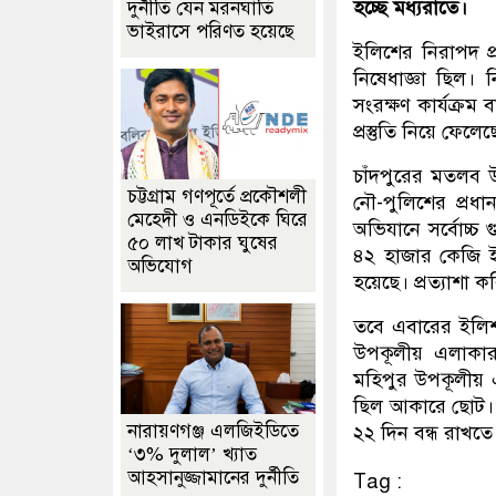
হচ্ছে মধ্যরাতে।
দুর্নীতি যেন মরনঘাতি
ভাইরাসে পরিণত হয়েছে
ইলিশের নিরাপদ প্
নিষেধাজ্ঞা ছিল। 
সংরক্ষণ কার্যক্রম
প্রস্তুতি নিয়ে ফেল
চাঁদপুরের মতলব 
চট্টগ্রাম গণপূর্তে প্রকৌশলী
নৌ-পুলিশের প্রধ
মেহেদী ও এনডিইকে ঘিরে
অভিযানে সর্বোচ্
৫০ লাখ টাকার ঘুষের
৪২ হাজার কেজি 
অভিযোগ
হয়েছে। প্রত্যাশা 
তবে এবারের ইলিশ 
উপকূলীয় এলাকার
মহিপুর উপকূলীয়
ছিল আকারে ছোট। 
নারায়ণগঞ্জ এলজিইডিতে
২২ দিন বন্ধ রাখত
‘৩% দুলাল’ খ্যাত
আহসানুজ্জামানের দুর্নীতি
Tag :