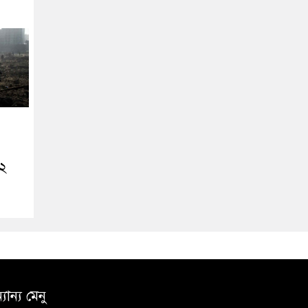
২২
যান্য মেনু