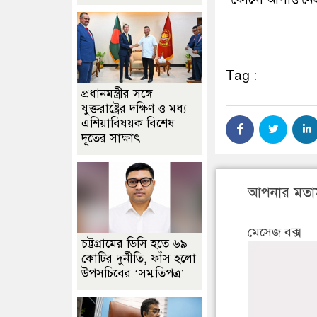
Tag :
প্রধানমন্ত্রীর সঙ্গে
যুক্তরাষ্ট্রের দক্ষিণ ও মধ্য
এশিয়াবিষয়ক বিশেষ
দূতের সাক্ষাৎ
আপনার মতা
মেসেজ বক্স
চট্টগ্রামের ডিসি হতে ৬৯
কোটির দুর্নীতি, ফাঁস হলো
উপসচিবের ‘সম্মতিপত্র’