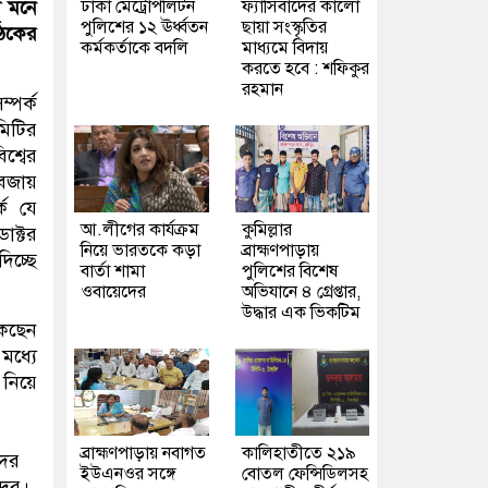
ঢাকা মেট্রোপলিটন
ফ্যাসিবাদের কালো
লে মনে
পুলিশের ১২ ঊর্ধ্বতন
ছায়া সংস্কৃতির
ৈঠকের
কর্মকর্তাকে বদলি
মাধ্যমে বিদায়
করতে হবে : শফিকুর
রহমান
্পর্ক
মিটির
িশ্বের
 বজায়
্ক যে
আ.লীগের কার্যক্রম
কুমিল্লার
ডাক্টর
নিয়ে ভারতকে কড়া
ব্রাহ্মণপাড়ায়
িচ্ছে
বার্তা শামা
পুলিশের বিশেষ
ওবায়েদের
অভিযানে ৪ গ্রেপ্তার,
উদ্ধার এক ভিকটিম
াকছেন
মধ্যে
 নিয়ে
ব্রাহ্মণপাড়ায় নবাগত
কালিহাতীতে ২১৯
দের
ইউএনওর সঙ্গে
বোতল ফেন্সিডিলসহ
দের।