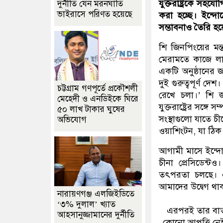
যুক্তরাষ্ট্রকে সহযো
দুর্নীতি যেন মরনঘাতি
ভাইরাসে পরিণত হয়েছে
করা হচ্ছে। ইন্দো
সম্ভাবনাও তৈরি হয়
শি জিনপিংয়ের মন্
মেরামতে কাজে লাগ
একটি অনুষ্ঠানের জন্
দুই গুরুত্বপূর্ণ দ
চট্টগ্রাম গণপূর্তে প্রকৌশলী
রেখে চলা।’ শি জ
মেহেদী ও এনডিইকে ঘিরে
যুক্তরাষ্ট্রের সঙ্গে
৫০ লাখ টাকার ঘুষের
সংস্থাগুলো যাতে চী
অভিযোগ
ওয়াশিংটন, যা ঠিক
আগামী মাসে ইন্দো
চীনা প্রেসিডেন্ট
তৎপরতা চলছে। এম
আমাদের উদ্বেগ থাকল
নারায়ণগঞ্জ এলজিইডিতে
‘৩% দুলাল’ খ্যাত
এরপরই তার বার্ত
আহসানুজ্জামানের দুর্নীতি
কোনো আপত্তি নেই