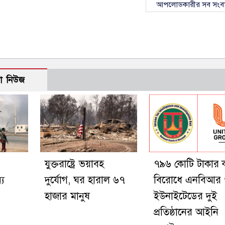
আপলোডকারীর সব সংব
ো নিউজ
যুক্তরাষ্ট্রে ভয়াবহ
৭৯৬ কোটি টাকার 
্য
দুর্যোগ, ঘর হারাল ৬৭
বিরোধে এনবিআর
হাজার মানুষ
ইউনাইটেডের দুই
প্রতিষ্ঠানের আইনি