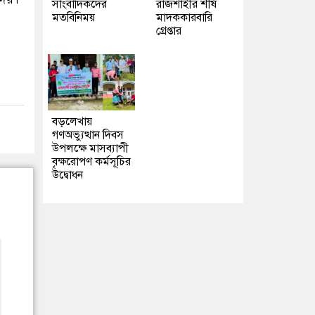
সাংবাদিকদের
রাজশাহীর শীর্ষ
মতবিনিময়
মাদককারবারি
গ্রেপ্তার
বড়লেখায়
গণঅভ্যুত্থান দিবস
উপলক্ষে মাসব্যাপী
বৃক্ষরোপণ কর্মসূচির
উদ্বোধন