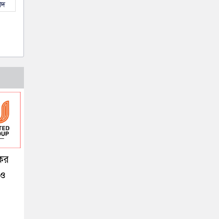
াদ
কর
 ও