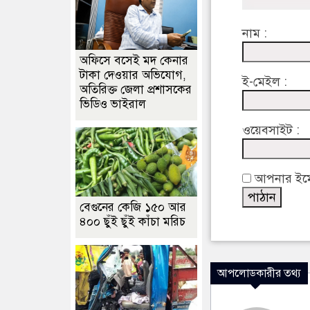
নাম :
অফিসে বসেই মদ কেনার
টাকা দেওয়ার অভিযোগ,
ই-মেইল :
অতিরিক্ত জেলা প্রশাসকের
ভিডিও ভাইরাল
ওয়েবসাইট :
আপনার ইমেইল
বেগুনের কেজি ১৫০ আর
৪০০ ছুঁই ছুঁই কাঁচা মরিচ
আপলোডকারীর তথ্য