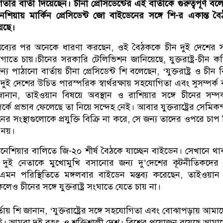
গিতার বার্তা দিয়েছেন। চীনা প্রেসিডেন্টের এই বার্তাকে গুরুত্বপূর্ণ ব
নেশিয়ায় মার্কিন প্রেসিডেন্ট জো বাইডেনের সঙ্গে শি-র একান্ত ব
েছে।
তব্যের পর অনেকে ধারণা করছেন, ওই বৈঠককে চীন দুই দেশের সম
াতে চায়।চীনের সরকারি টেলিভিশন জানিয়েছে, যুক্তরাষ্ট্র-চীন ক
য পাঠানো বার্তায় চীনা প্রেসিডেন্ট শি বলেছেন, ‘যুক্তরাষ্ট্র ও চীন ব
েশ। দুই দেশের উচিত পারস্পরিক স্বার্থরক্ষায় সহযোগিতা এবং সুসম্পর্ক
ানান, তাইওয়ান বিষয়ে অবস্থান ও রাশিয়ার সঙ্গে চীনের সম্পর
 সম্পর্কে প্রভাব ফেলেছে তা নিয়ে সন্দেহ নেই। আবার যুক্তরাষ্ট্রের সেমিকন্
নের সংস্থাগুলোকে প্রযুক্তি বিক্রি না করে, সে জন্য তাদের ওপরে চাপ দ
 নয়।
নেশিয়ার বালিতে জি-২০ শীর্ষ বৈঠকে যাচ্ছেন বাইডেন। সেখানে থ
ও। দুই নেতাকে মুখোমুখি বসানোর জন্য দু’দেশের কূটনীতিকদের 
ন পরিস্থিতিতে মঙ্গলবার বাইডেন মন্তব্য করেছেন, তাইওয়ান
েও চীনের সঙ্গে যুক্তরাষ্ট্র সংঘাতে যেতে চায় না।
ায় শি জানান, ‘যুক্তরাষ্ট্রের সঙ্গে সহযোগিতা এবং বোঝাপড়ায় আমা
। আমরা দুই বৃহৎ ও শক্তিশালী দেশ। বিশ্বের প্রয়োজন রয়েছে আমা