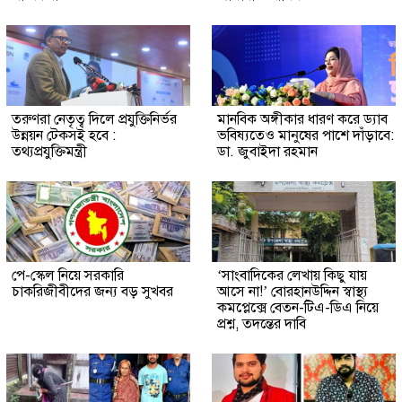
তরুণরা নেতৃত্ব দিলে প্রযুক্তিনির্ভর
মানবিক অঙ্গীকার ধারণ করে ড্যাব
উন্নয়ন টেকসই হবে :
ভবিষ্যতেও মানুষের পাশে দাঁড়াবে:
তথ্যপ্রযুক্তিমন্ত্রী
ডা. জুবাইদা রহমান
পে-স্কেল নিয়ে সরকারি
‘সাংবাদিকের লেখায় কিছু যায়
চাকরিজীবীদের জন্য বড় সুখবর
আসে না!’ বোরহানউদ্দিন স্বাস্থ্য
কমপ্লেক্সে বেতন-টিএ-ডিএ নিয়ে
প্রশ্ন, তদন্তের দাবি