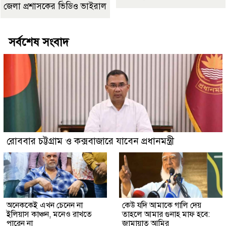
জেলা প্রশাসকের ভিডিও ভাইরাল
সর্বশেষ সংবাদ
রোববার চট্টগ্রাম ও কক্সবাজারে যাবেন প্রধানমন্ত্রী
অনেককেই এখন চেনেন না
কেউ যদি আমাকে গালি দেয়
ইলিয়াস কাঞ্চন, মনেও রাখতে
তাহলে আমার গুনাহ মাফ হবে:
পারেন না
জামায়াত আমির