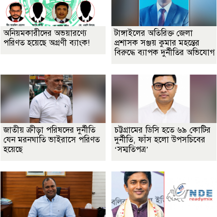
অনিয়মকারীদের অভয়ারণ্যে
টাঙ্গাইলের অতিরিক্ত জেলা
পরিণত হয়েছে অগ্রণী ব্যাংক!
প্রশাসক সঞ্জয় কুমার মহন্তের
বিরুদ্ধে ব্যাপক দুর্নীতির অভিযোগ
জাতীয় ক্রীড়া পরিষদের দুর্নীতি
চট্টগ্রামের ডিসি হতে ৬৯ কোটির
যেন মরনঘাতি ভাইরাসে পরিণত
দুর্নীতি, ফাঁস হলো উপসচিবের
হয়েছে
‘সম্মতিপত্র’