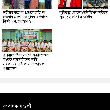
শরীয়তপুরে কু’প্রস্তাবে রাজি না
কুমিল্লায় মোহনা টেলিভিশন অফিসে
হওয়ায় তরুণীকে চুরির অপবাদে
লুট: দুই আসামি গ্রেপ্তার
নি’র্যা’তন, গ্রে’প্তার ২
সোনামসজিদ বন্দরে অবকাঠামো
সংকট ব্যবসায়ীদের ক্ষতি,
সরকারের দৃষ্টি কামনা” আব্দুল
ওয়াহেদর
সম্পাদক মন্ডলী