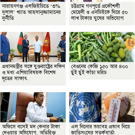
নারায়ণগঞ্জ এলজিইডিতে ‘৩%
চট্টগ্রাম গণপূর্তে প্রকৌশলী
দুলাল’ খ্যাত আহসানুজ্জামানের
মেহেদী ও এনডিইকে ঘিরে ৫০
দুর্নীতি
লাখ টাকার ঘুষের অভিযোগ
প্রধানমন্ত্রীর সঙ্গে যুক্তরাষ্ট্রের দক্ষিণ
বেগুনের কেজি ১৫০ আর ৪০০
ও মধ্য এশিয়াবিষয়ক বিশেষ
ছুঁই ছুঁই কাঁচা মরিচ
দূতের সাক্ষাৎ
অফিসে বসেই মদ কেনার টাকা
এল নিনোর ভয়াবহ প্রভাব নিয়ে
দেওয়ার অভিযোগ, অতিরিক্ত
জাতিসংঘের সতর্কবার্তা