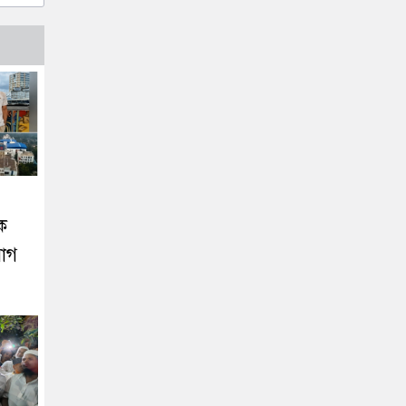
নক
যোগ