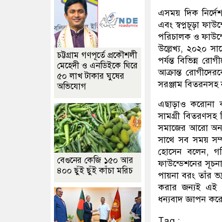
এসময় দিক নির্দেশন
এবং স্বপ্নচূড়া ফ
পরিচালক ও ফাউন্
উল্লেখ্য, ২০২০ স
চট্টগ্রাম গণপূর্তে প্রকৌশলী
পর্যন্ত বিভিন্ন রোগ
মেহেদী ও এনডিইকে ঘিরে
আক্রান্ত রোগীদেরক
৫০ লাখ টাকার ঘুষের
সরঞ্জাম বিতরনসহ 
অভিযোগ
এছাড়াও করোনা কাল
সামগ্রী বিতরণসহ
সমাজের আরো অন্
সাথে সব সময় সম্পৃ
হোসেন বলেন, গরি
বেগুনের কেজি ১৫০ আর
ফাউন্ডেশনের সূচন
৪০০ ছুঁই ছুঁই কাঁচা মরিচ
পায়না বরং তাঁর ভদ
করার জন্যই এই ফ
ধন্যবাদ জ্ঞাপন কর
Tag :