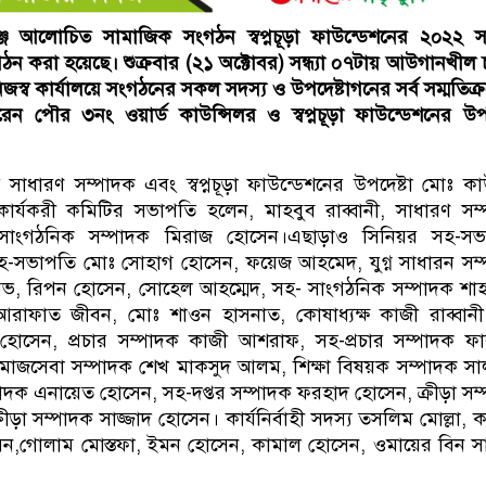
ঞ্জে আলোচিত সামাজিক সংগঠন স্বপ্নচূড়া ফাউন্ডেশনের ২০২২ 
গঠন করা হয়েছে। শুক্রবার (২১ অক্টোবর) সন্ধ্যা ০৭টায় আউগানখীল
স্ব কার্যালয়ে সংগঠনের সকল সদস্য ও উপদেষ্টাগনের সর্ব সম্মতিক্
ন পৌর ৩নং ওয়ার্ড কাউন্সিলর ও স্বপ্নচূড়া ফাউন্ডেশনের উপদ
বের সাধারণ সম্পাদক এবং স্বপ্নচূড়া ফাউন্ডেশনের উপদেষ্টা মোঃ ক
র্যকরী কমিটির সভাপতি হলেন, মাহবুব রাব্বানী, সাধারণ সম
সাংগঠনিক সম্পাদক মিরাজ হোসেন।এছাড়াও সিনিয়র সহ-সভ
-সভাপতি মোঃ সোহাগ হোসেন, ফয়েজ আহমেদ, যুগ্ন সাধারন সম
রভ, রিপন হোসেন, সোহেল আহম্মেদ, সহ- সাংগঠনিক সম্পাদক শা
রাফাত জীবন, মোঃ শাওন হাসনাত, কোষাধ্যক্ষ কাজী রাব্বান
াদ হোসেন, প্রচার সম্পাদক কাজী আশরাফ, সহ-প্রচার সম্পাদক ফ
সমাজসেবা সম্পাদক শেখ মাকসুদ আলম, শিক্ষা বিষয়ক সম্পাদক স
্পাদক এনায়েত হোসেন, সহ-দপ্তর সম্পাদক ফরহাদ হোসেন, ক্রীড়া সম
ীড়া সম্পাদক সাজ্জাদ হোসেন। কার্যনির্বাহী সদস্য তসলিম মোল্লা, 
ন,গোলাম মোস্তফা, ইমন হোসেন, কামাল হোসেন, ওমায়ের বিন সাত