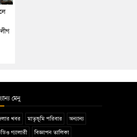
োলে
 লীগ
যান্য মেনু
েলার খবর
মাতৃভূমি পরিবার
অন্যান্য
ডিও গ্যালারী
বিজ্ঞাপন তালিকা