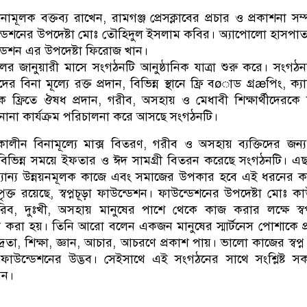
ামূলক বক্তব্য রাখেন, রামগঞ্জ প্রেসক্লাবের প্রচার ও প্রকাশনা সম
াউন্ডেশনের উপদেষ্টা মোঃ তৌহিদুল ইসলাম কবির। অ্যাপোলো হাসপা
ডেশন এর উপদেষ্টা ফিরোজ খান।
ালের জানুয়ারী মাসে সংগঠনটি আনুষ্ঠানিক যাত্রা শুরু করে। সংগঠ
ীদের বিনা মূল্যে রক্ত প্রদান, বিভিন্ন স্থানে ফ্রি বøাড গ্রæপিং, ক্যা
ে ফ্রিতে ঔষধ প্রদান, গরীব, অসহায় ও মেধাবী শিক্ষার্থীদেরকে শ
নানা কার্যক্রম পরিচালনা করে আসছে সংগঠনটি।
ীন বিনামূল্যে মাক্স বিতরণ, গরীব ও অসহায় ব্যক্তিদের জন্য 
 বিভিন্ন সময়ে ইফতার ও ঈদ সামগ্রী বিতরন করেছে সংগঠনটি। এ
যান্য উন্নয়নমূলক কাজে এবং সমাজের উপকার হবে এই ধরনের ক
ক্ত রয়েছে, স্বপ্নচূড়া ফাউন্ডেশন। ফাউন্ডেশনের উপদেষ্টা মোঃ ক
ব, দুঃখী, অসহায় মানুষের পাশে থেকে কাজ করার লক্ষে স্ব
া করা হয়। তিনি আরো বলেন একজন মানুষের স্মার্টনেস পোশাকে প
্রতা, শিক্ষা, জ্ঞান, আচার, আচরণে প্রকাশ পায়। ভালো কাজের স্বপ্ন
াউন্ডেশনের উদ্ভব। সেইসাথে এই সংগঠনের সাথে সংশ্লিষ্ট 
েন।