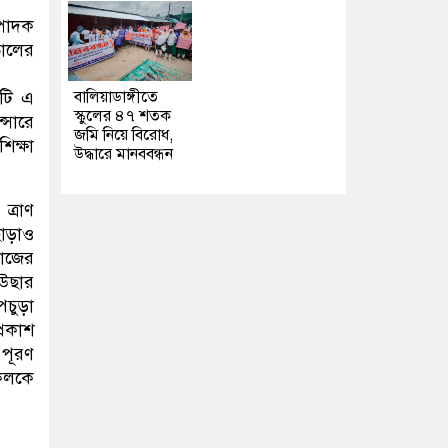
্পাদক
তালের
বালিয়াডাঙ্গীতে
নটি এ
স্কুলের ৪৭ শতক
ন্সারে
জমি নিয়ে বিরোধ,
িক্ষা
উদ্ধারে মানববন্ধন
ত্রাণ
ছাড়াও
াজের
াউছার
পচুড়া
্রকাশ
 পূরণ
সকলকে