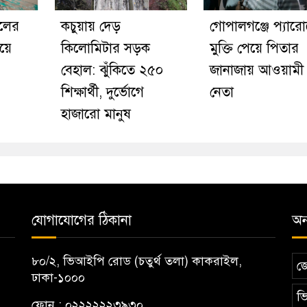
ুলের
কচুয়ায় দেড়
গোপালগঞ্জে প্যার
য়ে
কিলোমিটার সড়ক
মুক্তি পেয়ে পিতার
বেহাল: ঝুঁকিতে ২৫০
জানাজায় আওয়ামী
শিক্ষার্থী, দুর্ভোগে
নেতা
হাজারো মানুষ
যোগাযোগের ঠিকানা
অন্
৮০/২, ভিআইপি রোড (চতুর্থ তলা) কাকরাইল,
জ
ঢাকা-১০০০
ভি
ফোন : ০২২২২২২৩৯৩০