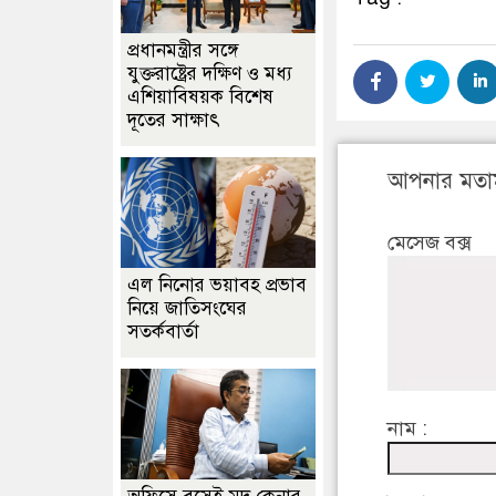
প্রধানমন্ত্রীর সঙ্গে
যুক্তরাষ্ট্রের দক্ষিণ ও মধ্য
এশিয়াবিষয়ক বিশেষ
দূতের সাক্ষাৎ
আপনার মতা
মেসেজ বক্স
এল নিনোর ভয়াবহ প্রভাব
নিয়ে জাতিসংঘের
সতর্কবার্তা
নাম :