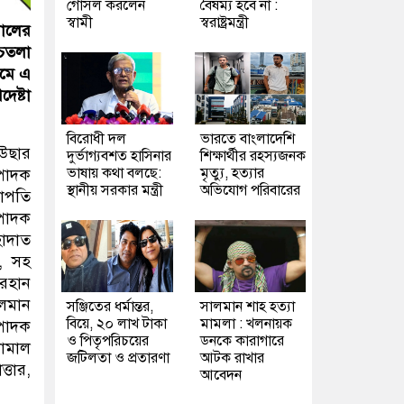
গোসল করলেন
বৈষম্য হবে না :
স্বামী
স্বরাষ্ট্রমন্ত্রী
সালের
 চতলা
রমে এ
েষ্টা
বিরোধী দল
ভারতে বাংলাদেশি
াউছার
দুর্ভাগ্যবশত হাসিনার
শিক্ষার্থীর রহস্যজনক
ভাষায় কথা বলছে:
মৃত্যু, হত্যার
্পাদক
স্থানীয় সরকার মন্ত্রী
অভিযোগ পরিবারের
াপতি
্পাদক
হাদাত
ী, সহ
ারহান
ালমান
সঞ্জিতের ধর্মান্তর,
সালমান শাহ হত্যা
বিয়ে, ২০ লাখ টাকা
মামলা : খলনায়ক
্পাদক
ও পিতৃপরিচয়ের
ডনকে কারাগারে
কামাল
জটিলতা ও প্রতারণা
আটক রাখার
্তার,
আবেদন