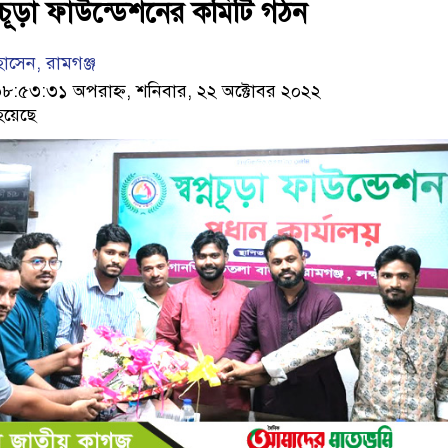
প্নচূড়া ফাউন্ডেশনের কমিটি গঠন
সেন, রামগঞ্জ
৫৩:৩১ অপরাহ্ন, শনিবার, ২২ অক্টোবর ২০২২
হয়েছে