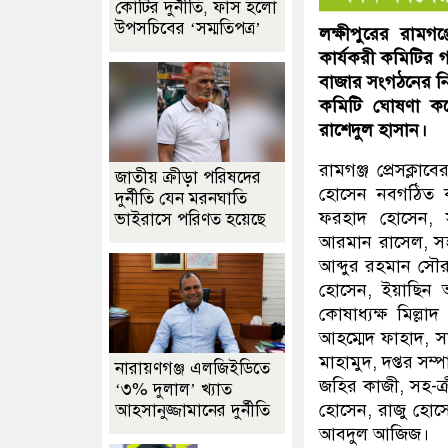
কোটির দুর্নীতি, ফাঁস হলো
উপসচিবের ‘সম্মতিপত্র’
লক্ষীপুরের রামগ
কার্যকরী কমিটির 
বাজার সংগঠনের নিজ
কমিটি ঘোষণা করে
রাশেদুল হাসান।
রামগঞ্জ প্রেসক্লা
জাতীয় ক্রীড়া পরিষদের
হোসেন নবগঠিত কা
দুর্নীতি যেন মরনঘাতি
ফরহাদ হোসেন, 
ভাইরাসে পরিণত হয়েছে
আরমান রাসেল, সহ
আব্দুর রহমান সৌ
হোসেন, ইয়াছিন আ
কোষাধ্যক্ষ মিল্ল
আহম্মেদ ফাহাদ, 
মাহামুদ, দপ্তর সম
নারায়ণগঞ্জ এলজিইডিতে
জহির কাজী, সহ-ক্র
‘৩% দুলাল’ খ্যাত
হোসেন, রাজু হোসে
আহসানুজ্জামানের দুর্নীতি
আবদুল আজিজ।