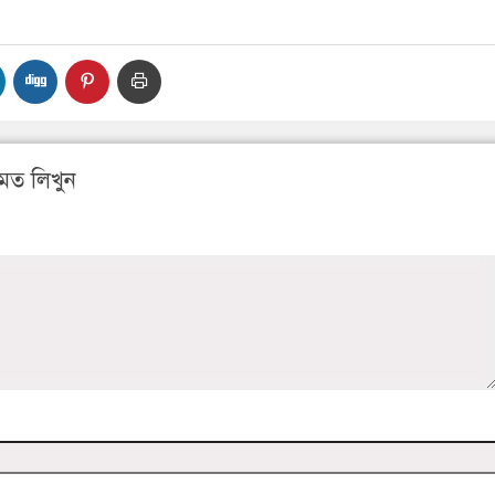
মত লিখুন