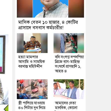
মাসিক বেতন ১০ হাজার, ৪ কোটির
প্রাসাদে বসবাস কর্মচারীর!
হত্যা মামলার
ববি সংলগ্ন দপদপিয়া
আসামি ও সাময়িক
ব্রিজে বাস-মাহিন্দ্র
বরখাস্ত মহিউদ্দীন
সংঘর্ষে প্রাণহানি ১,
আহত ৪
স্ত্রী পালিয়ে যাওয়ায়
আমাদের নেতা
৪০ লিটার দুধ দিয়ে
মানবিক, কোনো