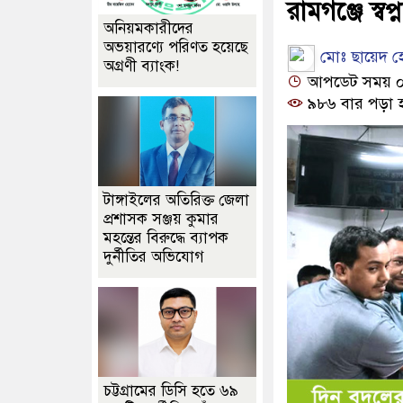
রামগঞ্জে স্ব
অনিয়মকারীদের
অভয়ারণ্যে পরিণত হয়েছে
মোঃ ছায়েদ হো
অগ্রণী ব্যাংক!
আপডেট সময় ০৮:
৯৮৬ বার পড়া 
টাঙ্গাইলের অতিরিক্ত জেলা
প্রশাসক সঞ্জয় কুমার
মহন্তের বিরুদ্ধে ব্যাপক
দুর্নীতির অভিযোগ
চট্টগ্রামের ডিসি হতে ৬৯