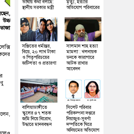
ভাষায় কথা বলছে:
মৃত্যু, হত্যার
স্থানীয় সরকার মন্ত্রী
অভিযোগ পরিবারের
েছেন,
 উচ্চ
 তাজা
সঞ্জিতের ধর্মান্তর,
সালমান শাহ হত্যা
েক্সি
বিয়ে, ২০ লাখ টাকা
মামলা : খলনায়ক
িকদের
ও পিতৃপরিচয়ের
ডনকে কারাগারে
জটিলতা ও প্রতারণা
আটক রাখার
আবেদন
ার
ণু
বালিয়াডাঙ্গীতে
সিলেট পরিবার
স্কুলের ৪৭ শতক
পরিকল্পনা দপ্তরে
বলেন,
জমি নিয়ে বিরোধ,
নিয়াজুর-সুবর্ণা
উদ্ধারে মানববন্ধন
দম্পতিকে ঘিরে
অনিয়মের অভিযোগ
 বলেও