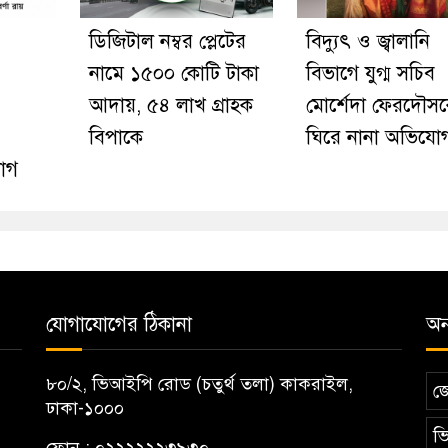
ডিজিটাল নম্বর প্লেটের
বিদ্যুৎ ও জ্বালানি
নামে ১৫০০ কোটি টাকা
বিভাগে যুগ্ম সচিব
আদায়, ৫৪ লাখ গ্রাহক
মোর্শেদা ফেরদৌস
বিপাকে
ঘিরে নানা অভিযো
োগ
যোগাযোগের ঠিকানা
অন্
৮০/২, ভিআইপি রোড (চতুর্থ তলা) কাকরাইল,
জ
ঢাকা-১০০০
ভি