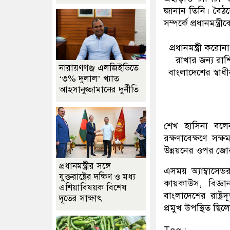
জানান তিনি। বৈঠ
সম্পর্কে প্রধানমন্ত
প্রধানমন্ত্রী কর
রাখার জন্য রা
নারায়ণগঞ্জ এলজিইডিতে
বাংলাদেশের স্বাধ
‘৩% দুলাল’ খ্যাত
আহসানুজ্জামানের দুর্নীতি
শেখ হাসিনা বলে
রক্ষণাবেক্ষণে সক
উন্নয়নের ওপর জোর দ
প্রধানমন্ত্রীর সঙ্গে
এসময় অ্যাম্বাসেডর
যুক্তরাষ্ট্রের দক্ষিণ ও মধ্য
কায়কাউস, বিজ্ঞা
এশিয়াবিষয়ক বিশেষ
বাংলাদেশের রাষ্ট
দূতের সাক্ষাৎ
প্রমুখ উপস্থিত ছিল