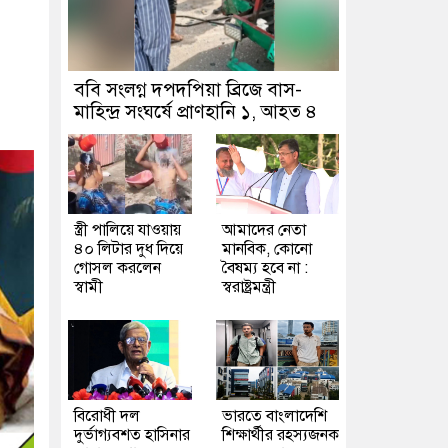
ববি সংলগ্ন দপদপিয়া ব্রিজে বাস-
মাহিন্দ্র সংঘর্ষে প্রাণহানি ১, আহত ৪
স্ত্রী পালিয়ে যাওয়ায়
আমাদের নেতা
৪০ লিটার দুধ দিয়ে
মানবিক, কোনো
গোসল করলেন
বৈষম্য হবে না :
স্বামী
স্বরাষ্ট্রমন্ত্রী
বিরোধী দল
ভারতে বাংলাদেশি
দুর্ভাগ্যবশত হাসিনার
শিক্ষার্থীর রহস্যজনক