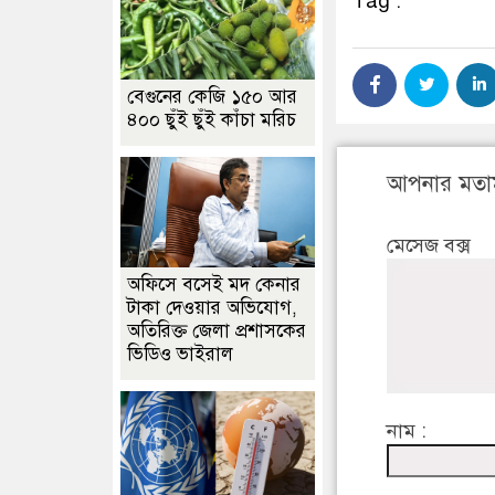
Tag :
বেগুনের কেজি ১৫০ আর
৪০০ ছুঁই ছুঁই কাঁচা মরিচ
আপনার মতা
মেসেজ বক্স
অফিসে বসেই মদ কেনার
টাকা দেওয়ার অভিযোগ,
অতিরিক্ত জেলা প্রশাসকের
ভিডিও ভাইরাল
নাম :