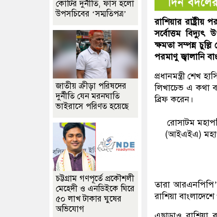
কোটির দুর্নীতি, ফাঁস হলো
উপসচিবের ‘সম্মতিপত্র’
রাশিয়ার রাষ্ট্রীয়
সর্বোত্তম বিদ্যু
ক্ষমতা সম্পন্ন চ
পরমাণু জ্বালানি 
প্রধানমন্ত্রী শেখ
জাতীয় ক্রীড়া পরিষদের
লিখাচেভ এ কথা বল
দুর্নীতি যেন মরনঘাতি
ব্রিফ করেন।
ভাইরাসে পরিণত হয়েছে
রোসাটম মহাপরিচ
(আইএইএ) মহাপরি
চট্টগ্রাম গণপূর্তে প্রকৌশলী
তারা আরএনপিপি’র 
মেহেদী ও এনডিইকে ঘিরে
রাশিয়া বাংলাদেশে প
৫০ লাখ টাকার ঘুষের
অভিযোগ
এছাড়াও রাশিয়া ব