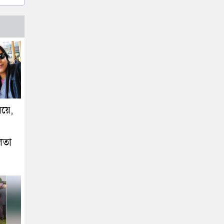
িয়ে,
লতা