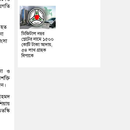
্রগতি
যাহত
ডিজিটাল নম্বর
না
প্লেটের নামে ১৫০০
শংসা
কোটি টাকা আদায়,
৫৪ লাখ গ্রাহক
বিপাকে
না ও
শক্তি
দেন।
 আহমদ
শিয়ায়
তস্কি