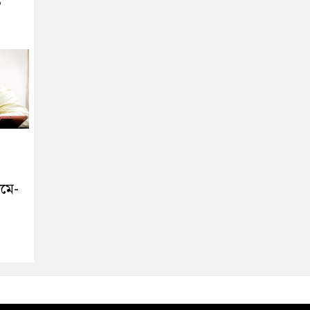
ট
ামে-