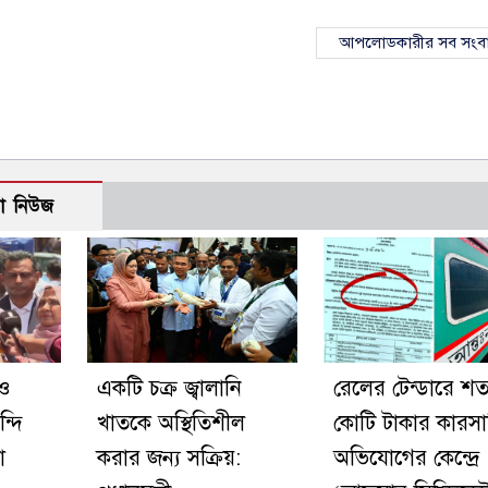
আপলোডকারীর সব সংব
ো নিউজ
েও
একটি চক্র জ্বালানি
রেলের টেন্ডারে শ
্দি
খাতকে অস্থিতিশীল
কোটি টাকার কারস
া
করার জন্য সক্রিয়:
অভিযোগের কেন্দ্রে