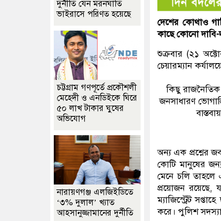
দুর্নীতি যেন মরনঘাতি
ভাইরাসে পরিণত হয়েছে
দেশের কোথাও গাড়
কাছে কোনো দাবি-দ
শুক্রবার (২১ অক্
চেয়ারম্যান কর্যা
চট্টগ্রাম গণপূর্তে প্রকৌশলী
কিছু রাজনৈতিক
মেহেদী ও এনডিইকে ঘিরে
জনসাধারণ ভোগান্ত
৫০ লাখ টাকার ঘুষের
বাস্তব
অভিযোগ
অন্য এক প্রশ্নের
কোটি মানুষের জন
মেনে চলি তাহলে এ
প্রয়োজন রয়েছে,
নারায়ণগঞ্জ এলজিইডিতে
ম্যাজিস্ট্রেট সপ্
‘৩% দুলাল’ খ্যাত
করে। পুলিশ সদস্যাও ক
আহসানুজ্জামানের দুর্নীতি