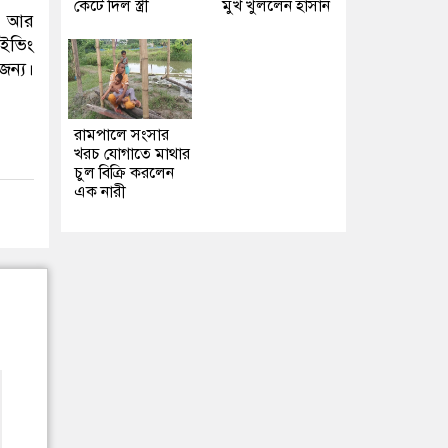
কেটে দিল স্ত্রী
মুখ খুললেন হাসান
া। আর
াইভিং
জন্য।
রামপালে সংসার
খরচ যোগাতে মাথার
চুল বিক্রি করলেন
এক নারী