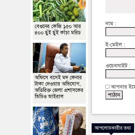
নাম :
বেগুনের কেজি ১৫০ আর
৪০০ ছুঁই ছুঁই কাঁচা মরিচ
ই-মেইল :
ওয়েবসাইট :
অফিসে বসেই মদ কেনার
টাকা দেওয়ার অভিযোগ,
আপনার ইমেইল
অতিরিক্ত জেলা প্রশাসকের
ভিডিও ভাইরাল
আপলোডকারীর তথ্য