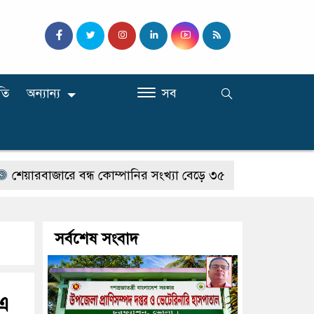
তি
অন্যান্য
সব
বাজারে বন্ধ কোম্পানির সংখ্যা বেড়ে ৩৫
তারেক রহমানকেও জেআ
সর্বশেষ সংবাদ
িএ