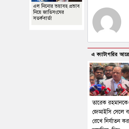
এল নিনোর ভয়াবহ প্রভাব
নিয়ে জাতিসংঘের
সতর্কবার্তা
এ ক্যাটাগরির আর
তারেক রহমানক
জেআইসি সেলে বন
রেখে নির্যাতন কর