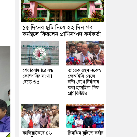
১৫ দিনের ছুটি নিয়ে ২২ দিন পর
কর্মস্থলে ফিরলেন প্রাণিসম্পদ কর্মকর্তা
শেয়ারবাজারে বন্ধ
তারেক রহমানকেও
কোম্পানির সংখ্যা
জেআইসি সেলে
বেড়ে ৩৫
বন্দি রেখে নির্যাতন
করা হয়েছিল: চিফ
প্রসিকিউটর
কালিয়াকৈরে ৪৬
রিমঝিম বৃষ্টিতে বর্ষার