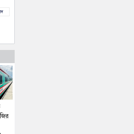
াদ
ত
াজির