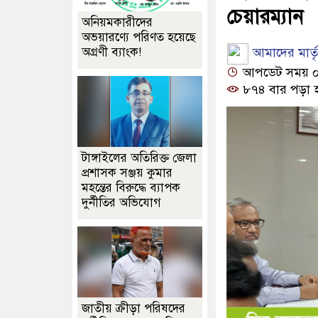
চেয়ারম্যান
অনিয়মকারীদের
অভয়ারণ্যে পরিণত হয়েছে
আমাদের মার্তৃভ
অগ্রণী ব্যাংক!
আপডেট সময় ০৩:
৮৭৪ বার পড়া 
টাঙ্গাইলের অতিরিক্ত জেলা
প্রশাসক সঞ্জয় কুমার
মহন্তের বিরুদ্ধে ব্যাপক
দুর্নীতির অভিযোগ
জাতীয় ক্রীড়া পরিষদের