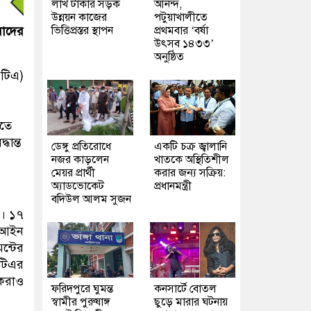
লাখ টাকার সড়ক
আনন্দ,
উন্নয়ন কাজের
পটুয়াখালীতে
ভিত্তিপ্রস্তর স্থাপন
প্রথমবার ‘বর্ষা
মাদের
উৎসব ১৪৩৩’
অনুষ্ঠিত
রটিএ)
এতে
ান্ত
ডেঙ্গু প্রতিরোধে
একটি চক্র জ্বালানি
নজর কাড়লেন
খাতকে অস্থিতিশীল
মেয়র প্রার্থী
করার জন্য সক্রিয়:
অ্যাডভোকেট
প্রধানমন্ত্রী
বদিউল আলম সুজন
ে। ১৭
ি আইন
ন্টের
রটিএর
সকরাও
ফরিদপুরে ঘুমন্ত
কনসার্টে বোতল
স্বামীর পুরুষাঙ্গ
ছুড়ে মারার ঘটনায়