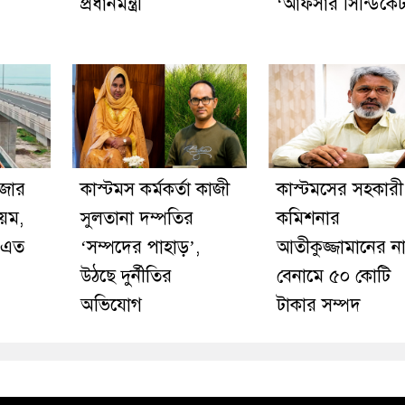
প্রধানমন্ত্রী
‘আফসার সিন্ডিকে
াজার
কাস্টমস কর্মকর্তা কাজী
কাস্টমসের সহকারী
য়ম,
সুলতানা দম্পতির
কমিশনার
 এত
‘সম্পদের পাহাড়’,
আতীকুজ্জামানের ন
উঠছে দুর্নীতির
বেনামে ৫০ কোটি
অভিযোগ
টাকার সম্পদ