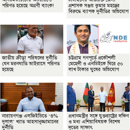
পরিণত হয়েছে অগ্রণী ব্যাংক!
প্রশাসক সঞ্জয় কুমার মহন্তের
বিরুদ্ধে ব্যাপক দুর্নীতির অভিযোগ
জাতীয় ক্রীড়া পরিষদের দুর্নীতি
চট্টগ্রাম গণপূর্তে প্রকৌশলী
যেন মরনঘাতি ভাইরাসে পরিণত
মেহেদী ও এনডিইকে ঘিরে ৫০
হয়েছে
লাখ টাকার ঘুষের অভিযোগ
নারায়ণগঞ্জ এলজিইডিতে ‘৩%
প্রধানমন্ত্রীর সঙ্গে যুক্তরাষ্ট্রের দক্ষিণ
দুলাল’ খ্যাত আহসানুজ্জামানের
ও মধ্য এশিয়াবিষয়ক বিশেষ
দুর্নীতি
দূতের সাক্ষাৎ