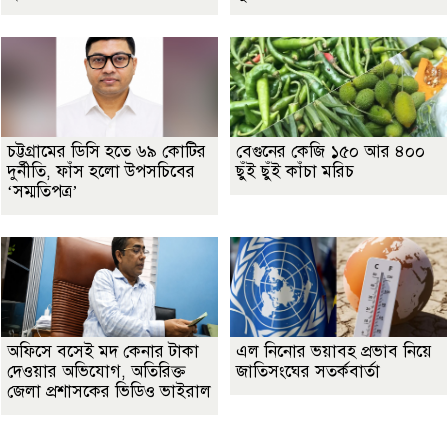
চট্টগ্রামের ডিসি হতে ৬৯ কোটির
বেগুনের কেজি ১৫০ আর ৪০০
দুর্নীতি, ফাঁস হলো উপসচিবের
ছুঁই ছুঁই কাঁচা মরিচ
‘সম্মতিপত্র’
অফিসে বসেই মদ কেনার টাকা
এল নিনোর ভয়াবহ প্রভাব নিয়ে
দেওয়ার অভিযোগ, অতিরিক্ত
জাতিসংঘের সতর্কবার্তা
জেলা প্রশাসকের ভিডিও ভাইরাল