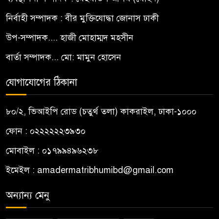
নির্বাহী সম্পাদক : বীর মুক্তিযোদ্ধা জোনাস ঢাকী
উপ-সম্পাদক.... হাজী মোহাম্মদ মহসীন
বার্তা সম্পাদক... মো: মামুন হোসেন
যোগাযোগের ঠিকানা
৮০/২, ভিআইপি রোড (চতুর্থ তলা) কাকরাইল, ঢাকা-১০০০
ফোন : ০২২২২২২৩৯৩০
মোবাইল : ০১৭৯৯৪৯৬২৩৮
ইমেইল :
amadermatribhumibd@gmail.com
অন্যান্য মেনু