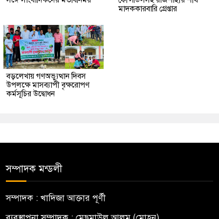
সঙ্গে সাংবাদিকদের মতবিনিময়
ফেন্সিডিলসহ রাজশাহীর শীর্ষ
মাদককারবারি গ্রেপ্তার
বড়লেখায় গণঅভ্যুত্থান দিবস
উপলক্ষে মাসব্যাপী বৃক্ষরোপণ
কর্মসূচির উদ্বোধন
সম্পাদক মন্ডলী
সম্পাদক : খাদিজা আক্তার পূর্ণী
ব্যবস্থাপনা সম্পাদক : মেছমাউল আলম (মোহন)