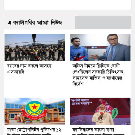
এ ক্যাটাগরির আরো নিউজ
র‍্যাবের নাম বদলে আসছে
অফিস টাইমে ক্লিনিকে রোগী
এসআরবি
দেখছিলেন সরকারি চিকিৎসক,
লাইসেন্স বাতিল ও বরখাস্তের
নির্দেশ
ঢাকা মেট্রোপলিটন পুলিশের ১২
ফ্যাসিবাদের কালো ছায়া