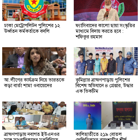
ঢাকা মেট্রোপলিটন পুলিশের ১২
ফ্যাসিবাদের কালো ছায়া সংস্কৃতির
ঊর্ধ্বতন কর্মকর্তাকে বদলি
মাধ্যমে বিদায় করতে হবে :
শফিকুর রহমান
আ.লীগের কার্যক্রম নিয়ে ভারতকে
কুমিল্লার ব্রাহ্মণপাড়ায় পুলিশের
কড়া বার্তা শামা ওবায়েদের
বিশেষ অভিযানে ৪ গ্রেপ্তার, উদ্ধার
এক ভিকটিম
ব্রাহ্মণপাড়ায় নবাগত ইউএনওর
কালিহাতীতে ২১৯ বোতল