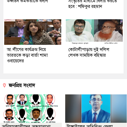
ঊর্ধ্বতন কর্মকর্তাকে বদলি
সংস্কৃতির মাধ্যমে বিদায় করতে
হবে : শফিকুর রহমান
আ.লীগের কার্যক্রম নিয়ে
কোটালীপাড়ায় দুই দলিল
ভারতকে কড়া বার্তা শামা
লেখক সাময়িক বহিস্কার
ওবায়েদের
জনপ্রিয় সংবাদ
অনিয়মকারীদের অভয়ারণ্যে
টাঙ্গাইলের অতিরিক্ত জেলা