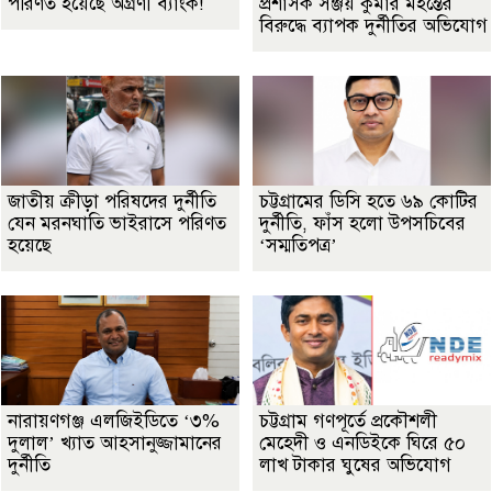
পরিণত হয়েছে অগ্রণী ব্যাংক!
প্রশাসক সঞ্জয় কুমার মহন্তের
বিরুদ্ধে ব্যাপক দুর্নীতির অভিযোগ
জাতীয় ক্রীড়া পরিষদের দুর্নীতি
চট্টগ্রামের ডিসি হতে ৬৯ কোটির
যেন মরনঘাতি ভাইরাসে পরিণত
দুর্নীতি, ফাঁস হলো উপসচিবের
হয়েছে
‘সম্মতিপত্র’
নারায়ণগঞ্জ এলজিইডিতে ‘৩%
চট্টগ্রাম গণপূর্তে প্রকৌশলী
দুলাল’ খ্যাত আহসানুজ্জামানের
মেহেদী ও এনডিইকে ঘিরে ৫০
দুর্নীতি
লাখ টাকার ঘুষের অভিযোগ