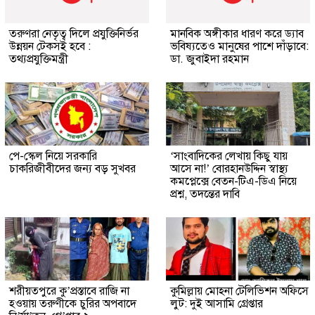
তরুণরা নেতৃত্ব দিলে প্রযুক্তিনির্ভর
মানবিক অঙ্গীকার ধারণ করে ড্যাব
উন্নয়ন টেকসই হবে :
ভবিষ্যতেও মানুষের পাশে দাঁড়াবে:
তথ্যপ্রযুক্তিমন্ত্রী
ডা. জুবাইদা রহমান
পে-স্কেল নিয়ে সরকারি
‘সাংবাদিকের লেখায় কিছু যায়
চাকরিজীবীদের জন্য বড় সুখবর
আসে না!’ বোরহানউদ্দিন স্বাস্থ্য
কমপ্লেক্সে বেতন-টিএ-ডিএ নিয়ে
প্রশ্ন, তদন্তের দাবি
শরীয়তপুরে কু’প্রস্তাবে রাজি না
কুমিল্লায় মোহনা টেলিভিশন অফিসে
হওয়ায় তরুণীকে চুরির অপবাদে
লুট: দুই আসামি গ্রেপ্তার