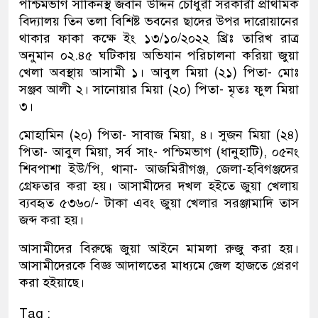
পশ্চিমভাগ সাকিনস্থ জবান উদ্দিন চৌধুরী সরকারী প্রাথমিক
বিদ্যালয় তিন তলা বিশিষ্ট ভবনের ছাদের উপর দারোয়ানের
থাকার ফাকা কক্ষে ইং ১৩/১০/২০২২ খ্রিঃ তারিখ রাত্র
অনুমান ০২.৪৫ ঘটিকায় অভিযান পরিচালনা করিয়া জুয়া
খেলা অবস্থায় আসামী ১। আবুল মিয়া (২১) পিতা- মোঃ
সঞ্জব আলী ২। সানোয়ার মিয়া (২০) পিতা- মৃতঃ ফুল মিয়া
৩।
মোহামিন (২০) পিতা- সাবাজ মিয়া, ৪। সুজন মিয়া (২৪)
পিতা- আবুল মিয়া, সর্ব সাং- পশ্চিমভাগ (ধানুহাটি), ০৫নং
শিবপাশা ইউ/পি, থানা- আজমিরীগঞ্জ, জেলা-হবিগঞ্জদের
গ্রেফতার করা হয়। আসামীদের দখল হইতে জুয়া খেলায়
ব্যবহৃত ৫৩৬০/- টাকা এবং জুয়া খেলার সরঞ্জামাদি তাস
জব্দ করা হয়।
আসামীদের বিরুদ্ধে জুয়া আইনে মামলা রুজু করা হয়।
আসামীদেরকে বিজ্ঞ আদালতের মাধ্যমে জেল হাজতে প্রেরণ
করা হইয়াছে।
Tag :