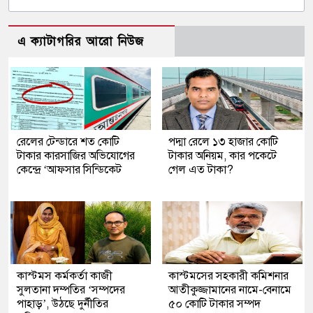
এ ক্যাটাগরির আরো নিউজ
রেলের টেন্ডারে শত কোটি
পদ্মা রেলে ১৩ হাজার কোটি
টাকার কারসাজির অভিযোগের
টাকার অনিয়ম, কার পকেটে
কেন্দ্রে ‘আফসার সিন্ডিকেট
গেল এত টাকা?
কাস্টমস কর্মকর্তা কাজী
কাস্টমসের সহকারী কমিশনার
সুলতানা দম্পতির ‘সম্পদের
আতীকুজ্জামানের নামে-বেনামে
পাহাড়’, উঠছে দুর্নীতির
৫০ কোটি টাকার সম্পদ