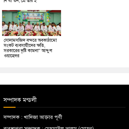
নি’র্যা’তন, গ্রে’প্তার ২
সোনামসজিদ বন্দরে অবকাঠামো
সংকট ব্যবসায়ীদের ক্ষতি,
সরকারের দৃষ্টি কামনা” আব্দুল
ওয়াহেদর
সম্পাদক মন্ডলী
সম্পাদক : খাদিজা আক্তার পূর্ণী
ব্যবস্থাপনা সম্পাদক : মেছমাউল আলম (মোহন)