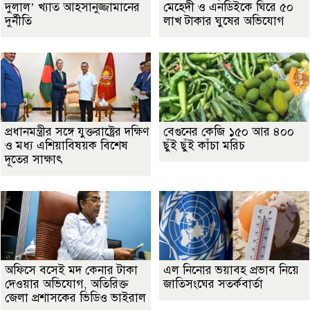
দুলাল’ খ্যাত আহসানুজ্জামানের
মেহেদী ও এনডিইকে ঘিরে ৫০
দুর্নীতি
লাখ টাকার ঘুষের অভিযোগ
প্রধানমন্ত্রীর সঙ্গে যুক্তরাষ্ট্রের দক্ষিণ
বেগুনের কেজি ১৫০ আর ৪০০
ও মধ্য এশিয়াবিষয়ক বিশেষ
ছুঁই ছুঁই কাঁচা মরিচ
দূতের সাক্ষাৎ
অফিসে বসেই মদ কেনার টাকা
এল নিনোর ভয়াবহ প্রভাব নিয়ে
দেওয়ার অভিযোগ, অতিরিক্ত
জাতিসংঘের সতর্কবার্তা
জেলা প্রশাসকের ভিডিও ভাইরাল