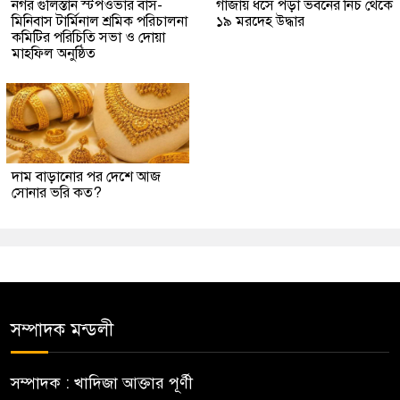
নগর গুলিস্তান স্টপওভার বাস-
গাজায় ধসে পড়া ভবনের নিচ থেকে
মিনিবাস টার্মিনাল শ্রমিক পরিচালনা
১৯ মরদেহ উদ্ধার
কমিটির পরিচিতি সভা ও দোয়া
মাহফিল অনুষ্ঠিত
দাম বাড়ানোর পর দেশে আজ
সোনার ভরি কত?
সম্পাদক মন্ডলী
সম্পাদক : খাদিজা আক্তার পূর্ণী