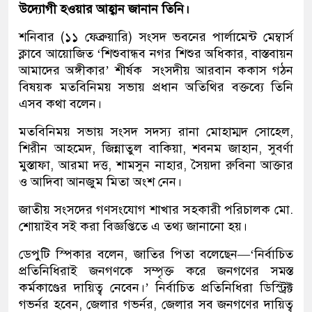
উদ্যোগী হওয়ার আহ্বান জানান তিনি।
শনিবার (১১ ফেব্রুয়ারি) সংসদ ভবনের পার্লামেন্ট মেম্বার্স
ক্লাবে আয়োজিত ‘শিশুবান্ধব নগর শিশুর অধিকার, বাস্তবায়ন
আমাদের অঙ্গীকার’ শীর্ষক সংসদীয় আরবান ককাস গঠন
বিষয়ক মতবিনিময় সভায় প্রধান অতিথির বক্তব্যে তিনি
এসব কথা বলেন।
মতবিনিময় সভায় সংসদ সদস্য রানা মোহাম্মদ সোহেল,
শিরীন আহমেদ, জিন্নাতুল বাকিয়া, শবনম জাহান, সুবর্ণা
মুস্তাফা, আরমা দত্ত, শামসুন নাহার, সৈয়দা রুবিনা আক্তার
ও আদিবা আনজুম মিতা অংশ নেন।
জাতীয় সংসদের গণসংযোগ শাখার সহকারী পরিচালক মো.
শোয়াইব সই করা বিজ্ঞপ্তিতে এ তথ্য জানানো হয়।
ডেপুটি স্পিকার বলেন, জাতির পিতা বলেছেন—‘নির্বাচিত
প্রতিনিধিরাই জনগণকে সম্পৃক্ত করে জনগণের সমস্ত
কর্মকাণ্ডের দায়িত্ব নেবেন।’ নির্বাচিত প্রতিনিধিরা ডিস্ট্রিক্ট
গভর্নর হবেন, জেলার গভর্নর, জেলার সব জনগণের দায়িত্ব