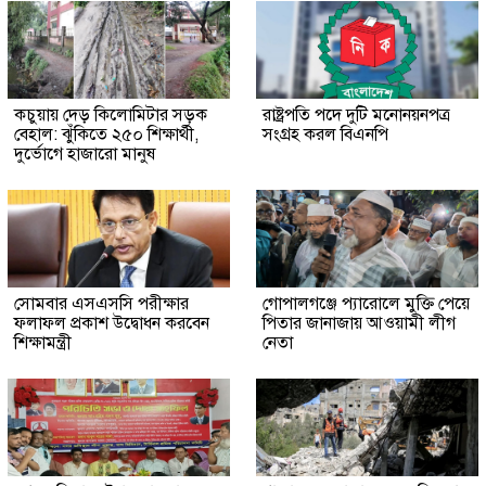
কচুয়ায় দেড় কিলোমিটার সড়ক
রাষ্ট্রপতি পদে দুটি মনোনয়নপত্র
বেহাল: ঝুঁকিতে ২৫০ শিক্ষার্থী,
সংগ্রহ করল বিএনপি
দুর্ভোগে হাজারো মানুষ
সোমবার এসএসসি পরীক্ষার
গোপালগঞ্জে প্যারোলে মুক্তি পেয়ে
ফলাফল প্রকাশ উদ্বোধন করবেন
পিতার জানাজায় আওয়ামী লীগ
শিক্ষামন্ত্রী
নেতা