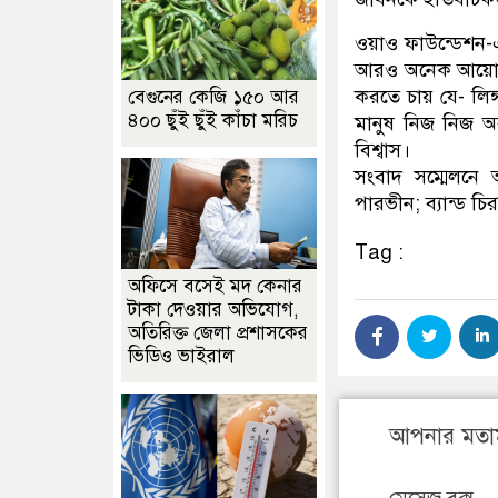
ওয়াও ফাউন্ডেশন-এর
আরও অনেক আয়োজনের
করতে চায় যে- লিঙ
বেগুনের কেজি ১৫০ আর
৪০০ ছুঁই ছুঁই কাঁচা মরিচ
মানুষ নিজ নিজ অব
বিশ্বাস।
সংবাদ সম্মেলনে 
পারভীন; ব্যান্ড চি
Tag :
অফিসে বসেই মদ কেনার
টাকা দেওয়ার অভিযোগ,
অতিরিক্ত জেলা প্রশাসকের
ভিডিও ভাইরাল
আপনার মতা