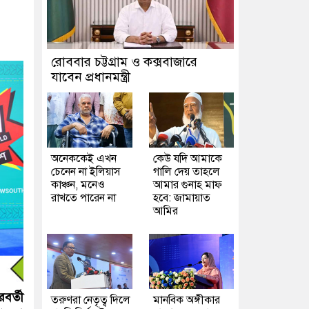
রোববার চট্টগ্রাম ও কক্সবাজারে
যাবেন প্রধানমন্ত্রী
অনেককেই এখন
কেউ যদি আমাকে
চেনেন না ইলিয়াস
গালি দেয় তাহলে
কাঞ্চন, মনেও
আমার গুনাহ মাফ
রাখতে পারেন না
হবে: জামায়াত
আমির
বর্তী
তরুণরা নেতৃত্ব দিলে
মানবিক অঙ্গীকার