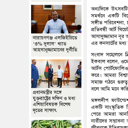
অন্যদিকে উৎসবটি ল
সমর্থনে একটি বিশে
সঙ্গীত পরিবেশনা, চ
প্রতিবন্ধী আর্ট থ
আসাদুজ্জামান নূর 
নারায়ণগঞ্জ এলজিইডিতে
এর কনসার্টের মধ্
‘৩% দুলাল’ খ্যাত
আহসানুজ্জামানের দুর্নীতি
সংবাদ সম্মেলনে ব
ইকবাল বলেন, ওমেন অ
আর্টস পোর্টফোলিও
করে। আমরা বিশ্বাস
সমাজ গঠনে গুরুত্ব
বলে আমি মনে কর
প্রধানমন্ত্রীর সঙ্গে
যুক্তরাষ্ট্রের দক্ষিণ ও মধ্য
মঙ্গলদীপ ফাউন্ডে
এশিয়াবিষয়ক বিশেষ
একটি সাংস্কৃতিক
দূতের সাক্ষাৎ
পেরে আমরা আনন্দ
নারীদের সম্ভাবনা
জীবনকে ইতিবাচকভাব