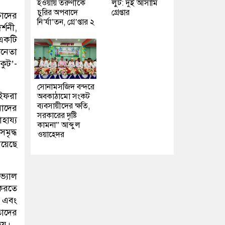
হওয়ায় তরুণীকে
লুট: দুই আসামি
চুরির অপবাদে
গ্রেপ্তার
তাদের
নি’র্যা’তন, গ্রে’প্তার ২
্শনী,
 একটি
িনেতা
কুট’-
সোনামসজিদ বন্দরে
 ইফরা
অবকাঠামো সংকট
ব্যবসায়ীদের ক্ষতি,
মাদের
সরকারের দৃষ্টি
হায্য
কামনা” আব্দুল
মৃদ্ধ
ওয়াহেদর
য়েছে
ভ্যাল
 করতে
ি এবং
তাদের
েয়।