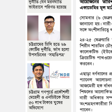
আয়োজনের তারিখ 
দুর্নীতি যেন মরনঘাতি
ভাইরাসে পরিণত হয়েছে
একাডেমির মূল মাঠ 
সোমবার (৬ ফেব্রু
জানানো হয়। নারী
সঙ্গে অংশীদারিত্ব
২৪-২৫ ফেব্রুয়ারি
চট্টগ্রামের ডিসি হতে ৬৯
শিরীন শারমিন চৌধু
কোটির দুর্নীতি, ফাঁস হলো
কালেকটিভ (ইউকে);
উপসচিবের ‘সম্মতিপত্র’
ক্রিয়েটিভ পাথওয
করবেন।
এছাড়া বর্ণবাদের প
প্যানেল আলোচনা
আজমেরী হক বাঁধন;
শিশুদের আলোকিত করা
চট্টগ্রাম গণপূর্তে প্রকৌশলী
মেহেদী ও এনডিইকে ঘিরে
নারী অধিকার সম্
৫০ লাখ টাকার ঘুষের
অংশগ্রহণকারীরা বি
অভিযোগ
পাবেন।