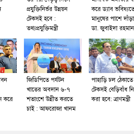
ন
প্রযুক্তিনির্ভর উন্নয়ন
করে ড্যাব ভবিষ্য
টেকসই হবে :
মানুষের পাশে দাঁড়া
তথ্যপ্রযুক্তিমন্ত্রী
ডা. জুবাইদা রহমান
ীবন
জিডিপিতে পর্যটন
পাহাড়ি ঢল ঠেকাতে
খাতের অবদান ৬-৭
টেকসই বেড়িবাঁধ নির
ন করে
শতাংশে উন্নীত করতে
করা হবে: ত্রাণমন্ত্রী
চাই : আফরোজা খানম