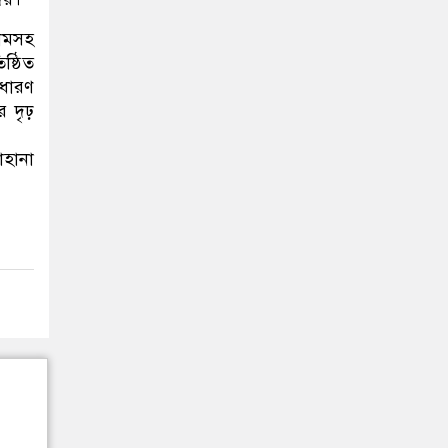
রামসহ
ষ্ঠিত
াধারণ
র দৃঢ়
াহানা