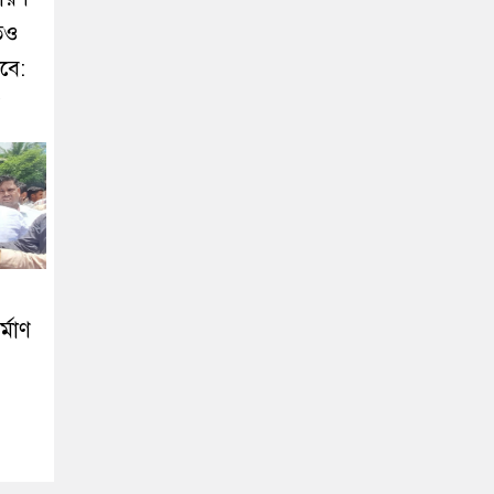
তেও
বে:
্মাণ