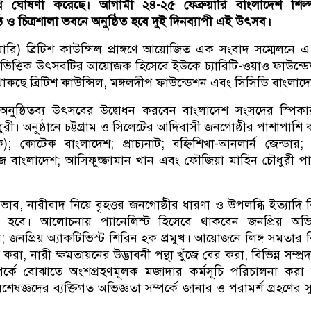
ঘোষণা করেছে। আগামী ২৪-২৫ ফেব্রুয়ারি বাংলাদেশ শিল্
ও চিত্রশালা ভবনে অনুষ্ঠিত হবে দুই দিনব্যাপী এই উৎসব।
য়ারি) ব্রিটিশ কাউন্সিল প্রাঙ্গণে আয়োজিত এক সংবাদ সম্মেলনে এ
-ভিত্তিক উৎসবটির আয়োজক হিসেবে ইউকে চ্যারিটি-ওয়াও ফাউন্ড
ে থাকছে ব্রিটিশ কাউন্সিল, মঙ্গলদীপ ফাউন্ডেশন এবং সিসিডি বাংলাদ
 অনুষ্ঠিতব্য উৎসবের উদ্বোধন করবেন বাংলাদেশ সংসদের স্পিক
রী। অনুষ্ঠানে চট্টগ্রাম ও সিলেটের আদিবাসী জনগোষ্ঠীর পাশাপাশি
 কোটেক বাংলাদেশ; প্রাচ্যনাট; বহ্নিশিখা-আনলার্ন জেন্ডার; স্
়েজ বাংলাদেশ; আসিফুজ্জামান খান এবং ফৌজিয়া মাহিন চৌধুরী পা
্রভাব, নারীবাদ নিয়ে বৃহত্তর জনগোষ্ঠীর ধারণা ও উপলব্ধি ইত্যাদি 
 হবে। আলোচনায় প্যানেলিস্ট হিসেবে থাকবেন জনপ্রিয় অভিনে
 জনপ্রিয় অ্যাকটিভিস্ট শিরিন হক প্রমুখ। আয়োজনে লিঙ্গ সমতার ব
, নারী ক্ষমতায়নের উদ্ভাবনী পন্থা খুঁজে বের করা, বিভিন্ন সম্প্রদ
পর্কে বোঝাতে অংশগ্রহণমূলক মজাদার কর্মসূচি পরিচালনা করা
শেষজ্ঞদের ব্যক্তিগত অভিজ্ঞতা সম্পর্কে জানার ও পরামর্শ গ্রহণের 