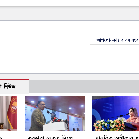
আপলোডকারীর সব সংব
ো নিউজ
 ও
তরুণরা নেতৃত্ব দিলে
মানবিক অঙ্গীকার 