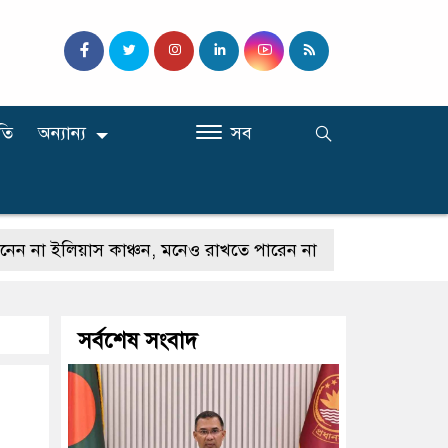
তি
অন্যান্য
সব
য়াস কাঞ্চন, মনেও রাখতে পারেন না
কেউ যদি আমাকে গালি
সর্বশেষ সংবাদ