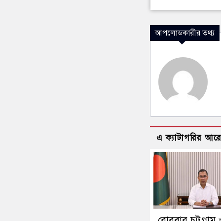
আপলোডকারীর তথ্য
এ ক্যাটাগরির আর
রোববার চট্টগ্রাম