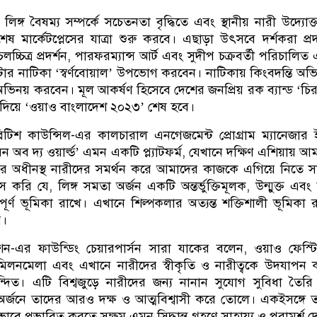
িঙ্গ বৈষম্য সম্পর্কে সচেতনতা বৃদ্ধিতে এবং স্থানীয় নারী উদ্যোক্
ষ মার্কেটপ্লেসের যাত্রা শুরু করবে। এছাড়া উৎসবে দর্শকরা প্রদর
লচ্চিত্র প্রদর্শন, পারফরম্যান্স আর্ট এবং সুদীপ চক্রবর্তী পরিচালিত
িয়েটার নাটিকা ‘স্বর্ণবোয়াল’ উপভোগ করবেন। নাটিকায় কিংবদন্তি অভ
অভিনয় করবেন। মূল আকর্ষণ হিসেবে দেশের জনপ্রিয় রক ব্যান্ড ‘চির
য দিয়ে ‘ওয়াও বাংলাদেশ ২০২৩’ শেষ হবে।
্রিটিশ কাউন্সিল-এর কালচারাল এনগেজমেন্ট প্রোগ্রাম ম্যানেজার
ব দ্য ওয়ার্ল্ড’ এমন একটি প্ল্যাটফর্ম, যেখানে দক্ষিণ এশিয়ায় আ
র অধীনস্থ নারীদের সমর্থন করে আমাদের কাজকে এগিয়ে নিতে সা
 করি যে, লিঙ্গ সমতা অর্জন একটি অন্তর্ভুক্তিমূলক, উন্মুক্ত এবং স
পূর্ণ ভূমিকা রাখে। এখানে শিল্পকলার অত্যন্ত শক্তিশালী ভূমিকা র
ি।
শন-এর ফাউন্ডিং চেয়ারপার্সন সারা যাকের বলেন, ওয়াও ফেস্টি
 মিলনমেলা এবং এখানে নারীদের স্বীকৃতি ও নারীত্বকে উদযাপন
িত। এটি বিশ্বজুড়ে নারীদের জন্য নানান সুযোগ সুবিধা তৈর
 অর্জনে তাদের আরও দক্ষ ও আত্মবিশ্বাসী করে তোলে। একইসঙ্গে 
ে প্রভাবিত করতে সক্ষম এমন সিদ্ধান্ত গ্রহণে সাহায্য ও পরামর্শ দ