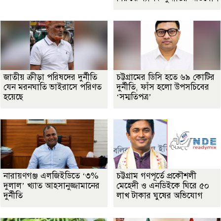
জাতীয় ক্রীড়া পরিষদের দুর্নীতি
চট্টগ্রামের ডিসি হতে ৬৯ কোটির
যেন মরনঘাতি ভাইরাসে পরিণত
দুর্নীতি, ফাঁস হলো উপসচিবের
হয়েছে
‘সম্মতিপত্র’
নারায়ণগঞ্জ এলজিইডিতে ‘৩%
চট্টগ্রাম গণপূর্তে প্রকৌশলী
দুলাল’ খ্যাত আহসানুজ্জামানের
মেহেদী ও এনডিইকে ঘিরে ৫০
দুর্নীতি
লাখ টাকার ঘুষের অভিযোগ