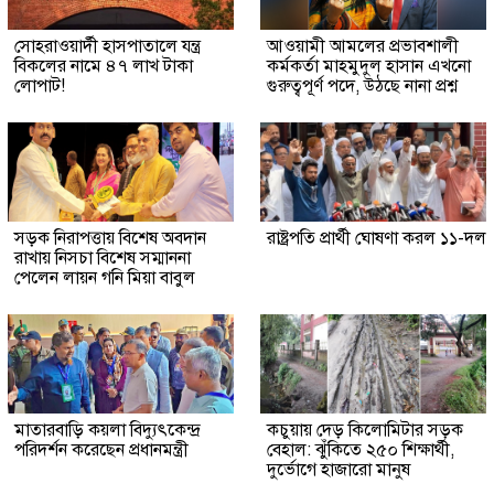
সোহরাওয়ার্দী হাসপাতালে যন্ত্র
আওয়ামী আমলের প্রভাবশালী
বিকলের নামে ৪৭ লাখ টাকা
কর্মকর্তা মাহমুদুল হাসান এখনো
লোপাট!
গুরুত্বপূর্ণ পদে, উঠছে নানা প্রশ্ন
সড়ক নিরাপত্তায় বিশেষ অবদান
রাষ্ট্রপতি প্রার্থী ঘোষণা করল ১১-দল
রাখায় নিসচা বিশেষ সম্মাননা
পেলেন লায়ন গনি মিয়া বাবুল
মাতারবাড়ি কয়লা বিদ্যুৎকেন্দ্র
কচুয়ায় দেড় কিলোমিটার সড়ক
পরিদর্শন করেছেন প্রধানমন্ত্রী
বেহাল: ঝুঁকিতে ২৫০ শিক্ষার্থী,
দুর্ভোগে হাজারো মানুষ