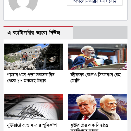
আপলোডকারীর সব সংবাদ
এ ক্যাটাগরির আরো নিউজ
গাজায় ধসে পড়া ভবনের নিচ
জীবনের কোনও সিলেবাস নেই:
থেকে ১৯ মরদেহ উদ্ধার
মোদি
যুক্তরাষ্ট্রে ৫.৬ মাত্রার ভূমিকম্প
যুক্তরাষ্ট্রের এক সিদ্ধান্তে