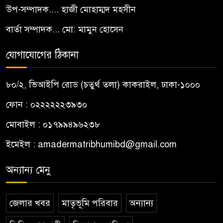
উপ-সম্পাদক.... হাজী মোহাম্মদ মহসীন
বার্তা সম্পাদক... মো: মামুন হোসেন
যোগাযোগের ঠিকানা
৮০/২, ভিআইপি রোড (চতুর্থ তলা) কাকরাইল, ঢাকা-১০০০
ফোন : ০২২২২২২৩৯৩০
মোবাইল : ০১৭৯৯৪৯৬২৩৮
ইমেইল :
amadermatribhumibd@gmail.com
অন্যান্য মেনু
জেলার খবর
মাতৃভূমি পরিবার
অন্যান্য