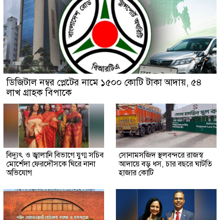
ডিজিটাল নম্বর প্লেটের নামে ১৫০০ কোটি টাকা আদায়, ৫৪
লাখ গ্রাহক বিপাকে
বিদ্যুৎ ও জ্বালানি বিভাগে যুগ্ম সচিব
সোনামসজিদ স্থলবন্দরে রাজস্ব
মোর্শেদা ফেরদৌসকে ঘিরে নানা
আদায়ে বড় ধস, চার বছরে ঘাটতি
অভিযোগ
হাজার কোটি