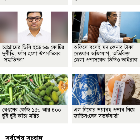
চট্টগ্রামের ডিসি হতে ৬৯ কোটির
অফিসে বসেই মদ কেনার টাকা
দুর্নীতি, ফাঁস হলো উপসচিবের
দেওয়ার অভিযোগ, অতিরিক্ত
‘সম্মতিপত্র’
জেলা প্রশাসকের ভিডিও ভাইরাল
বেগুনের কেজি ১৫০ আর ৪০০
এল নিনোর ভয়াবহ প্রভাব নিয়ে
ছুঁই ছুঁই কাঁচা মরিচ
জাতিসংঘের সতর্কবার্তা
সর্বশেষ সংবাদ