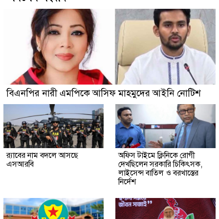
বিএনপির নারী এমপিকে আসিফ মাহমুদের আইনি নোটিশ
র‍্যাবের নাম বদলে আসছে
অফিস টাইমে ক্লিনিকে রোগী
এসআরবি
দেখছিলেন সরকারি চিকিৎসক,
লাইসেন্স বাতিল ও বরখাস্তের
নির্দেশ