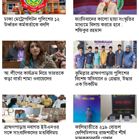
ঢাকা মেট্রোপলিটন পুলিশের ১২
ফ্যাসিবাদের কালো ছায়া সংস্কৃতির
ঊর্ধ্বতন কর্মকর্তাকে বদলি
মাধ্যমে বিদায় করতে হবে :
শফিকুর রহমান
আ.লীগের কার্যক্রম নিয়ে ভারতকে
কুমিল্লার ব্রাহ্মণপাড়ায় পুলিশের
কড়া বার্তা শামা ওবায়েদের
বিশেষ অভিযানে ৪ গ্রেপ্তার, উদ্ধার
এক ভিকটিম
ব্রাহ্মণপাড়ায় নবাগত ইউএনওর
কালিহাতীতে ২১৯ বোতল
সঙ্গে সাংবাদিকদের মতবিনিময়
ফেন্সিডিলসহ রাজশাহীর শীর্ষ
মাদককারবারি গ্রেপ্তার