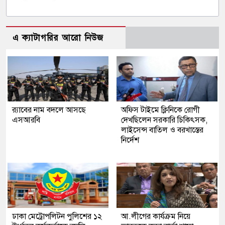
এ ক্যাটাগরির আরো নিউজ
র‍্যাবের নাম বদলে আসছে
অফিস টাইমে ক্লিনিকে রোগী
এসআরবি
দেখছিলেন সরকারি চিকিৎসক,
লাইসেন্স বাতিল ও বরখাস্তের
নির্দেশ
ঢাকা মেট্রোপলিটন পুলিশের ১২
আ.লীগের কার্যক্রম নিয়ে