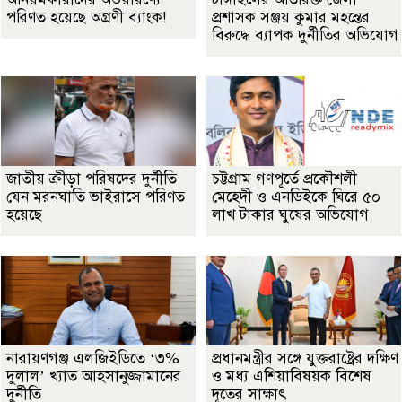
পরিণত হয়েছে অগ্রণী ব্যাংক!
প্রশাসক সঞ্জয় কুমার মহন্তের
বিরুদ্ধে ব্যাপক দুর্নীতির অভিযোগ
জাতীয় ক্রীড়া পরিষদের দুর্নীতি
চট্টগ্রাম গণপূর্তে প্রকৌশলী
যেন মরনঘাতি ভাইরাসে পরিণত
মেহেদী ও এনডিইকে ঘিরে ৫০
হয়েছে
লাখ টাকার ঘুষের অভিযোগ
নারায়ণগঞ্জ এলজিইডিতে ‘৩%
প্রধানমন্ত্রীর সঙ্গে যুক্তরাষ্ট্রের দক্ষিণ
দুলাল’ খ্যাত আহসানুজ্জামানের
ও মধ্য এশিয়াবিষয়ক বিশেষ
দুর্নীতি
দূতের সাক্ষাৎ