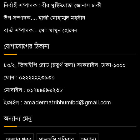
নির্বাহী সম্পাদক : বীর মুক্তিযোদ্ধা জোনাস ঢাকী
উপ-সম্পাদক.... হাজী মোহাম্মদ মহসীন
বার্তা সম্পাদক... মো: মামুন হোসেন
যোগাযোগের ঠিকানা
৮০/২, ভিআইপি রোড (চতুর্থ তলা) কাকরাইল, ঢাকা-১০০০
ফোন : ০২২২২২২৩৯৩০
মোবাইল : ০১৭৯৯৪৯৬২৩৮
ইমেইল :
amadermatribhumibd@gmail.com
অন্যান্য মেনু
জেলার খবর
মাতৃভূমি পরিবার
অন্যান্য