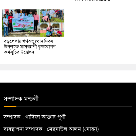
বড়লেখায় গণঅভ্যুত্থান দিবস
উপলক্ষে মাসব্যাপী বৃক্ষরোপণ
কর্মসূচির উদ্বোধন
সম্পাদক মন্ডলী
সম্পাদক : খাদিজা আক্তার পূর্ণী
ব্যবস্থাপনা সম্পাদক : মেছমাউল আলম (মোহন)