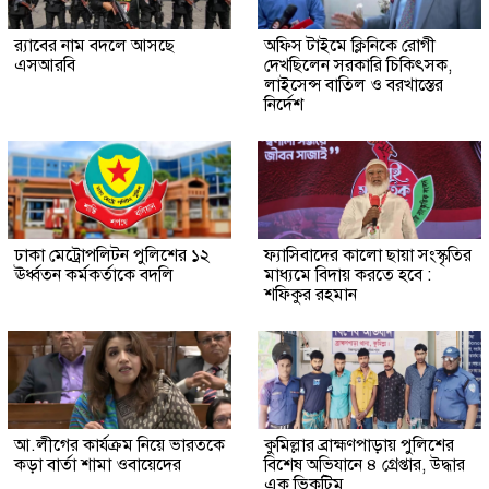
র‍্যাবের নাম বদলে আসছে
অফিস টাইমে ক্লিনিকে রোগী
এসআরবি
দেখছিলেন সরকারি চিকিৎসক,
লাইসেন্স বাতিল ও বরখাস্তের
নির্দেশ
ঢাকা মেট্রোপলিটন পুলিশের ১২
ফ্যাসিবাদের কালো ছায়া সংস্কৃতির
ঊর্ধ্বতন কর্মকর্তাকে বদলি
মাধ্যমে বিদায় করতে হবে :
শফিকুর রহমান
আ.লীগের কার্যক্রম নিয়ে ভারতকে
কুমিল্লার ব্রাহ্মণপাড়ায় পুলিশের
কড়া বার্তা শামা ওবায়েদের
বিশেষ অভিযানে ৪ গ্রেপ্তার, উদ্ধার
এক ভিকটিম