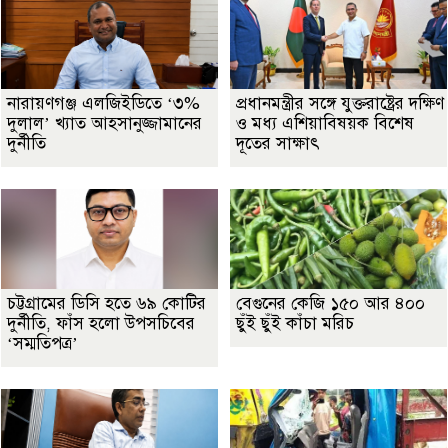
নারায়ণগঞ্জ এলজিইডিতে ‘৩%
প্রধানমন্ত্রীর সঙ্গে যুক্তরাষ্ট্রের দক্ষিণ
দুলাল’ খ্যাত আহসানুজ্জামানের
ও মধ্য এশিয়াবিষয়ক বিশেষ
দুর্নীতি
দূতের সাক্ষাৎ
চট্টগ্রামের ডিসি হতে ৬৯ কোটির
বেগুনের কেজি ১৫০ আর ৪০০
দুর্নীতি, ফাঁস হলো উপসচিবের
ছুঁই ছুঁই কাঁচা মরিচ
‘সম্মতিপত্র’