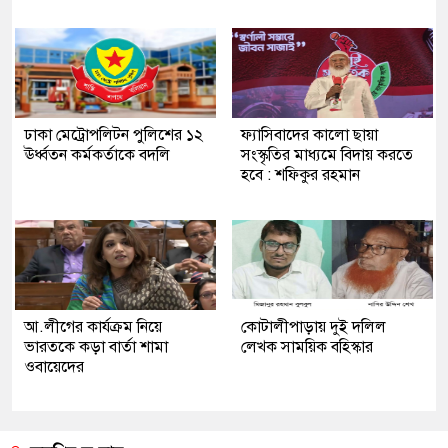
ঢাকা মেট্রোপলিটন পুলিশের ১২
ফ্যাসিবাদের কালো ছায়া
ঊর্ধ্বতন কর্মকর্তাকে বদলি
সংস্কৃতির মাধ্যমে বিদায় করতে
হবে : শফিকুর রহমান
আ.লীগের কার্যক্রম নিয়ে
কোটালীপাড়ায় দুই দলিল
ভারতকে কড়া বার্তা শামা
লেখক সাময়িক বহিস্কার
ওবায়েদের