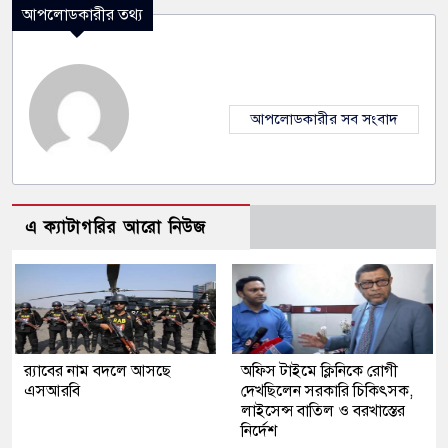
আপলোডকারীর তথ্য
আপলোডকারীর সব সংবাদ
এ ক্যাটাগরির আরো নিউজ
র‍্যাবের নাম বদলে আসছে
অফিস টাইমে ক্লিনিকে রোগী
এসআরবি
দেখছিলেন সরকারি চিকিৎসক,
লাইসেন্স বাতিল ও বরখাস্তের
নির্দেশ