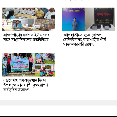
ব্রাহ্মণপাড়ায় নবাগত ইউএনওর
কালিহাতীতে ২১৯ বোতল
সঙ্গে সাংবাদিকদের মতবিনিময়
ফেন্সিডিলসহ রাজশাহীর শীর্ষ
মাদককারবারি গ্রেপ্তার
বড়লেখায় গণঅভ্যুত্থান দিবস
উপলক্ষে মাসব্যাপী বৃক্ষরোপণ
কর্মসূচির উদ্বোধন