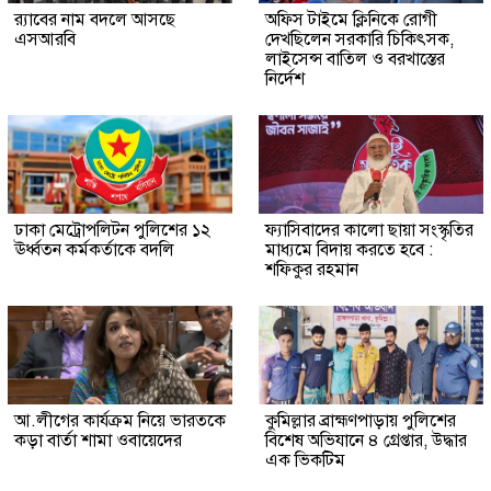
র‍্যাবের নাম বদলে আসছে
অফিস টাইমে ক্লিনিকে রোগী
এসআরবি
দেখছিলেন সরকারি চিকিৎসক,
লাইসেন্স বাতিল ও বরখাস্তের
নির্দেশ
ঢাকা মেট্রোপলিটন পুলিশের ১২
ফ্যাসিবাদের কালো ছায়া সংস্কৃতির
ঊর্ধ্বতন কর্মকর্তাকে বদলি
মাধ্যমে বিদায় করতে হবে :
শফিকুর রহমান
আ.লীগের কার্যক্রম নিয়ে ভারতকে
কুমিল্লার ব্রাহ্মণপাড়ায় পুলিশের
কড়া বার্তা শামা ওবায়েদের
বিশেষ অভিযানে ৪ গ্রেপ্তার, উদ্ধার
এক ভিকটিম