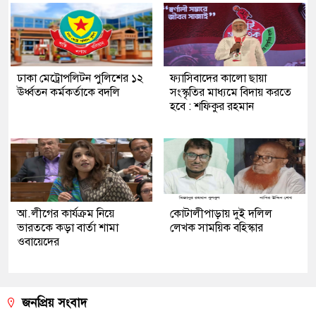
ঢাকা মেট্রোপলিটন পুলিশের ১২
ফ্যাসিবাদের কালো ছায়া
ঊর্ধ্বতন কর্মকর্তাকে বদলি
সংস্কৃতির মাধ্যমে বিদায় করতে
হবে : শফিকুর রহমান
আ.লীগের কার্যক্রম নিয়ে
কোটালীপাড়ায় দুই দলিল
ভারতকে কড়া বার্তা শামা
লেখক সাময়িক বহিস্কার
ওবায়েদের
জনপ্রিয় সংবাদ