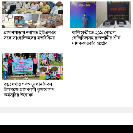
ব্রাহ্মণপাড়ায় নবাগত ইউএনওর
কালিহাতীতে ২১৯ বোতল
সঙ্গে সাংবাদিকদের মতবিনিময়
ফেন্সিডিলসহ রাজশাহীর শীর্ষ
মাদককারবারি গ্রেপ্তার
বড়লেখায় গণঅভ্যুত্থান দিবস
উপলক্ষে মাসব্যাপী বৃক্ষরোপণ
কর্মসূচির উদ্বোধন