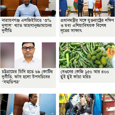
নারায়ণগঞ্জ এলজিইডিতে ‘৩%
প্রধানমন্ত্রীর সঙ্গে যুক্তরাষ্ট্রের দক্ষিণ
দুলাল’ খ্যাত আহসানুজ্জামানের
ও মধ্য এশিয়াবিষয়ক বিশেষ
দুর্নীতি
দূতের সাক্ষাৎ
চট্টগ্রামের ডিসি হতে ৬৯ কোটির
বেগুনের কেজি ১৫০ আর ৪০০
দুর্নীতি, ফাঁস হলো উপসচিবের
ছুঁই ছুঁই কাঁচা মরিচ
‘সম্মতিপত্র’