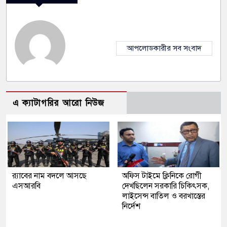
আপলোডকারীর সব সংবাদ
এ ক্যাটাগরির আরো নিউজ
র‍্যাবের নাম বদলে আসছে
অফিস টাইমে ক্লিনিকে রোগী
এসআরবি
দেখছিলেন সরকারি চিকিৎসক,
লাইসেন্স বাতিল ও বরখাস্তের
নির্দেশ