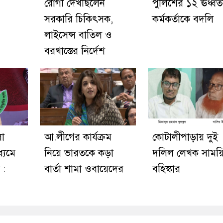
রোগী দেখছিলেন
পুলিশের ১২ ঊর্ধ্ব
সরকারি চিকিৎসক,
কর্মকর্তাকে বদলি
লাইসেন্স বাতিল ও
বরখাস্তের নির্দেশ
লো
আ.লীগের কার্যক্রম
কোটালীপাড়ায় দুই
ধ্যমে
নিয়ে ভারতকে কড়া
দলিল লেখক সাময়
 :
বার্তা শামা ওবায়েদের
বহিস্কার