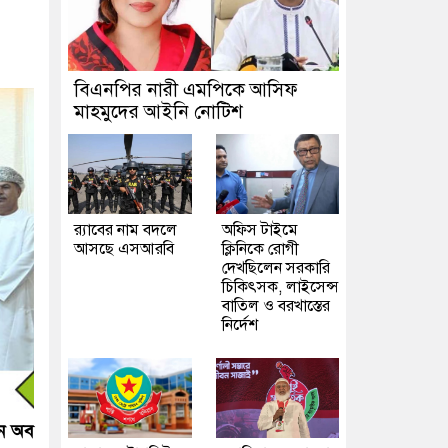
বিএনপির নারী এমপিকে আসিফ
মাহমুদের আইনি নোটিশ
র‍্যাবের নাম বদলে
অফিস টাইমে
আসছে এসআরবি
ক্লিনিকে রোগী
দেখছিলেন সরকারি
চিকিৎসক, লাইসেন্স
বাতিল ও বরখাস্তের
নির্দেশ
শন অব