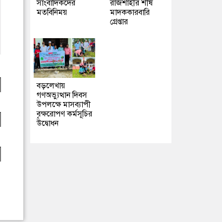
সাংবাদিকদের
রাজশাহীর শীর্ষ
মতবিনিময়
মাদককারবারি
গ্রেপ্তার
বড়লেখায়
গণঅভ্যুত্থান দিবস
উপলক্ষে মাসব্যাপী
বৃক্ষরোপণ কর্মসূচির
উদ্বোধন