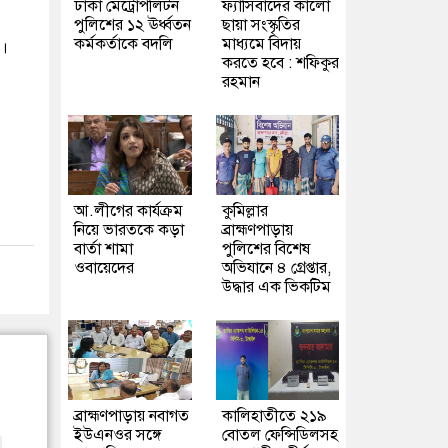
ঢাকা মেট্রোপলিটন
ফ্যাসিবাদের কালো
পুলিশের ১২ ঊর্ধ্বতন
ছায়া সংস্কৃতির
কর্মকর্তাকে বদলি
মাধ্যমে বিদায়
ন।
করতে হবে : শফিকুর
রহমান
আ.লীগের কার্যক্রম
কুমিল্লার
নিয়ে ভারতকে কড়া
ব্রাহ্মণপাড়ায়
বার্তা শামা
পুলিশের বিশেষ
ওবায়েদের
অভিযানে ৪ গ্রেপ্তার,
উদ্ধার এক ভিকটিম
ব্রাহ্মণপাড়ায় নবাগত
কালিহাতীতে ২১৯
ইউএনওর সঙ্গে
বোতল ফেন্সিডিলসহ