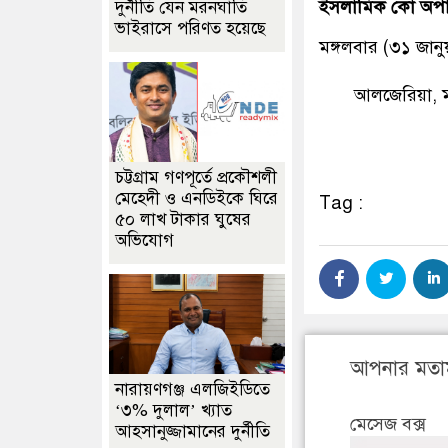
ইসলামিক কো অপারে
দুর্নীতি যেন মরনঘাতি
ভাইরাসে পরিণত হয়েছে
মঙ্গলবার (৩১ জানুয়
আলজেরিয়া, মা
চট্টগ্রাম গণপূর্তে প্রকৌশলী
মেহেদী ও এনডিইকে ঘিরে
Tag :
৫০ লাখ টাকার ঘুষের
অভিযোগ
আপনার মতা
নারায়ণগঞ্জ এলজিইডিতে
‘৩% দুলাল’ খ্যাত
মেসেজ বক্স
আহসানুজ্জামানের দুর্নীতি