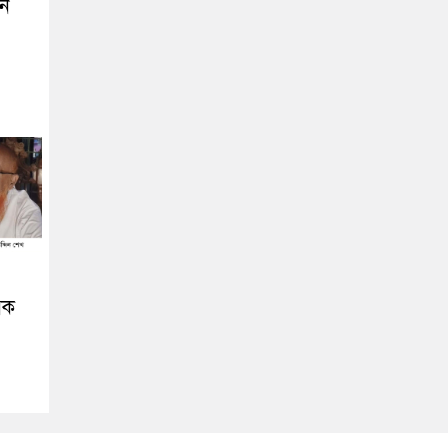
তন
িক