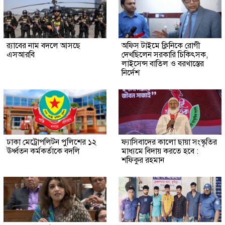
র‍্যাবের নাম বদলে আসছে
অফিস টাইমে ক্লিনিকে রোগী
এসআরবি
দেখছিলেন সরকারি চিকিৎসক,
লাইসেন্স বাতিল ও বরখাস্তের
নির্দেশ
ঢাকা মেট্রোপলিটন পুলিশের ১২
ফ্যাসিবাদের কালো ছায়া সংস্কৃতির
ঊর্ধ্বতন কর্মকর্তাকে বদলি
মাধ্যমে বিদায় করতে হবে :
শফিকুর রহমান