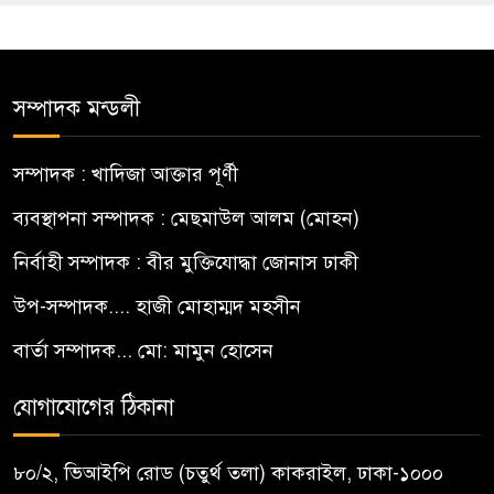
সম্পাদক মন্ডলী
সম্পাদক : খাদিজা আক্তার পূর্ণী
ব্যবস্থাপনা সম্পাদক : মেছমাউল আলম (মোহন)
নির্বাহী সম্পাদক : বীর মুক্তিযোদ্ধা জোনাস ঢাকী
উপ-সম্পাদক.... হাজী মোহাম্মদ মহসীন
বার্তা সম্পাদক... মো: মামুন হোসেন
যোগাযোগের ঠিকানা
৮০/২, ভিআইপি রোড (চতুর্থ তলা) কাকরাইল, ঢাকা-১০০০