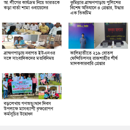
আ.লীগের কার্যক্রম নিয়ে ভারতকে
কুমিল্লার ব্রাহ্মণপাড়ায় পুলিশের
কড়া বার্তা শামা ওবায়েদের
বিশেষ অভিযানে ৪ গ্রেপ্তার, উদ্ধার
এক ভিকটিম
ব্রাহ্মণপাড়ায় নবাগত ইউএনওর
কালিহাতীতে ২১৯ বোতল
সঙ্গে সাংবাদিকদের মতবিনিময়
ফেন্সিডিলসহ রাজশাহীর শীর্ষ
মাদককারবারি গ্রেপ্তার
বড়লেখায় গণঅভ্যুত্থান দিবস
উপলক্ষে মাসব্যাপী বৃক্ষরোপণ
কর্মসূচির উদ্বোধন