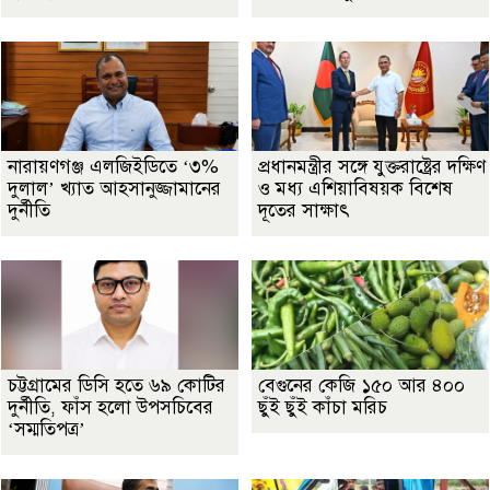
নারায়ণগঞ্জ এলজিইডিতে ‘৩%
প্রধানমন্ত্রীর সঙ্গে যুক্তরাষ্ট্রের দক্ষিণ
দুলাল’ খ্যাত আহসানুজ্জামানের
ও মধ্য এশিয়াবিষয়ক বিশেষ
দুর্নীতি
দূতের সাক্ষাৎ
চট্টগ্রামের ডিসি হতে ৬৯ কোটির
বেগুনের কেজি ১৫০ আর ৪০০
দুর্নীতি, ফাঁস হলো উপসচিবের
ছুঁই ছুঁই কাঁচা মরিচ
‘সম্মতিপত্র’