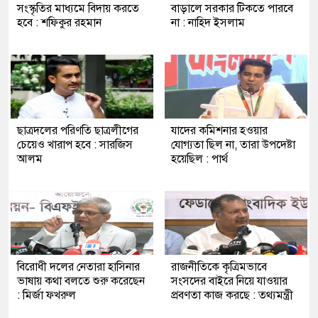
সংস্কৃতির মাধ্যমে বিদায় করতে
বাড়ালে সরকার টিকতে পারবে
হবে : শফিকুর রহমান
না : নাহিদ ইসলাম
ছাত্রদলের পরিণতি ছাত্রলীগের
যাদের কমিশনার হওয়ার
চেয়েও খারাপ হবে : সারজিস
যোগ্যতা ছিল না, তারা উপদেষ্টা
আলম
হয়েছিল : পার্থ
বিরোধী দলের নেতারা হাসিনার
রাজনীতিকে কৃত্রিমভাবে
ভাষায় কথা বলতে শুরু করেছেন
সংসদের বাইরে নিয়ে যাওয়ার
: মির্জা ফখরুল
প্রবণতা কাজ করছে : তথ্যমন্ত্রী